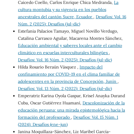
Caicedo Coello, Carlos Enrique Chica Medranda,
La
cultura montubia y su vigencia en los pueblos
ancestrales del cantón Sucre, Ecuador
,
Desafíos: Vol. 16
Núm. 2 (2025): Desafíos (jul-dic)
Estefania Palacios Tamayo, Miguel Novillo Verdugo,
Catalina Carrasco Aguilar, Macarena Montes Sánchez,
Educación ambiental y saberes locales ante el cambio
climático en escuelas interculturales bilingües
,
Desafíos: Vol. 16 Núm. 2 (2025): Desafíos (jul-dic)
Hilda Rosario Beraún Vásquez ,
Impacto del
confinamiento por COVID-19 en el clima familiar de
adolescentes en la provincia de Concepción, Junín
,
Desafíos: Vol. 13 Núm. 2 (2022): Desafíos (jul-dic)
Emperatriz Karina Oyola Gaspar, Krisel Anayka Durand
Cuba, Oscar Gutiérrez Huamaní,
Descolonización de la
educación peruana: una mirada epistemológica hacia la
formación del profesorado
,
Desafíos: Vol. 15 Núm. 1
(2024): Desafíos (ene-jun)
Janina Moquillaza-Sánchez, Liz Maribel García-