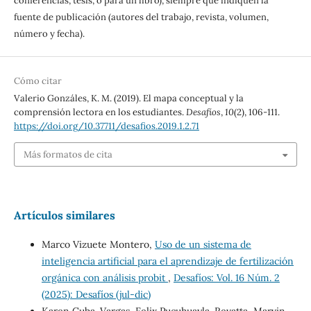
conferencias, tesis, o para un libro), siempre que indiquen la
fuente de publicación (autores del trabajo, revista, volumen,
número y fecha).
Cómo citar
Valerio Gonzáles, K. M. (2019). El mapa conceptual y la
comprensión lectora en los estudiantes.
Desafíos
,
10
(2), 106-111.
https://doi.org/10.37711/desafios.2019.1.2.71
Más formatos de cita
Artículos similares
Marco Vizuete Montero,
Uso de un sistema de
inteligencia artificial para el aprendizaje de fertilización
orgánica con análisis probit
,
Desafíos: Vol. 16 Núm. 2
(2025): Desafíos (jul-dic)
Karen Cuba-Vargas, Felix Pucuhuayla-Revatta, Marvin