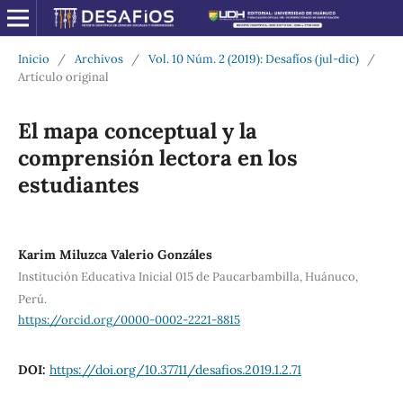
Inicio
/
Archivos
/
Vol. 10 Núm. 2 (2019): Desafíos (jul-dic)
/
Artículo original
El mapa conceptual y la
comprensión lectora en los
estudiantes
Karim Miluzca Valerio Gonzáles
Institución Educativa Inicial 015 de Paucarbambilla, Huánuco,
Perú.
https://orcid.org/0000-0002-2221-8815
DOI:
https://doi.org/10.37711/desafios.2019.1.2.71