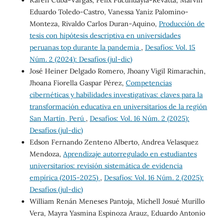
Eduardo Toledo-Castro, Vanessa Yaniz Palomino-
Monteza, Rivaldo Carlos Duran-Aquino,
Producción de
tesis con hipótesis descriptiva en universidades
peruanas top durante la pandemia
,
Desafíos: Vol. 15
Núm. 2 (2024): Desafíos (jul-dic)
José Heiner Delgado Romero, Jhoany Vigil Rimarachin,
Jhoana Fiorella Gaspar Pérez,
Competencias
cibernéticas y habilidades investigativas: claves para la
transformación educativa en universitarios de la región
San Martín, Perú
,
Desafíos: Vol. 16 Núm. 2 (2025):
Desafíos (jul-dic)
Edson Fernando Zenteno Alberto, Andrea Velasquez
Mendoza,
Aprendizaje autorregulado en estudiantes
universitarios: revisión sistemática de evidencia
empírica (2015-2025)
,
Desafíos: Vol. 16 Núm. 2 (2025):
Desafíos (jul-dic)
William Renán Meneses Pantoja, Michell Josué Murillo
Vera, Mayra Yasmina Espinoza Arauz, Eduardo Antonio