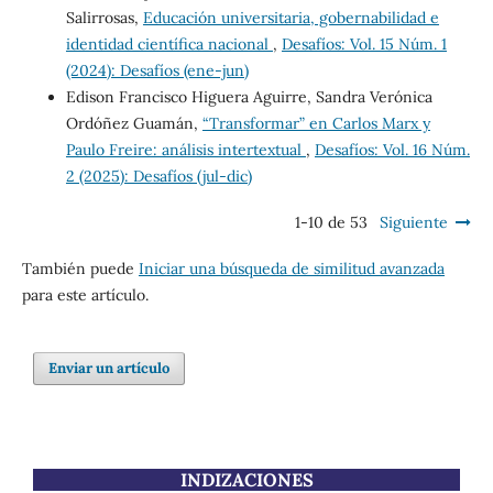
Salirrosas,
Educación universitaria, gobernabilidad e
identidad científica nacional
,
Desafíos: Vol. 15 Núm. 1
(2024): Desafíos (ene-jun)
Edison Francisco Higuera Aguirre, Sandra Verónica
Ordóñez Guamán,
“Transformar” en Carlos Marx y
Paulo Freire: análisis intertextual
,
Desafíos: Vol. 16 Núm.
2 (2025): Desafíos (jul-dic)
1-10 de 53
Siguiente
También puede
Iniciar una búsqueda de similitud avanzada
para este artículo.
Enviar un artículo
INDIZACIONES