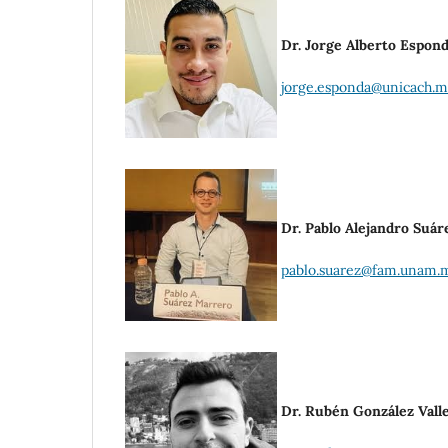
Dr. Jorge Alberto Espon
jorge.esponda@unicach.m
Dr. Pablo Alejandro Suá
pablo.suarez@fam.unam.
Dr. Rubén González Vall