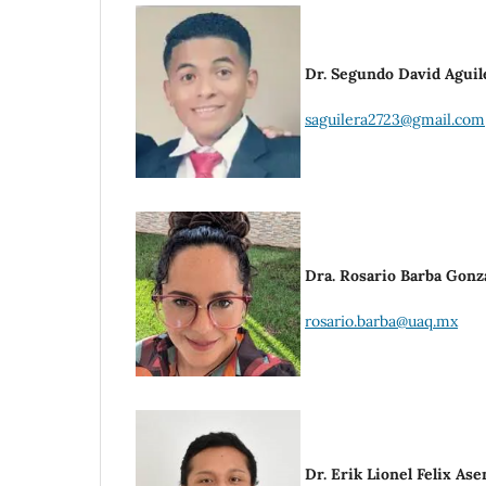
Dr. Segundo David Agui
saguilera2723@gmail.com
Dra. Rosario Barba Gonz
rosario.barba@uaq.mx
Dr. Erik Lionel Felix Ase