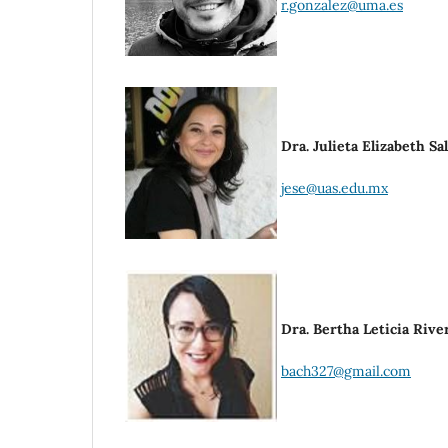
r.gonzalez@uma.es
Dra. Julieta Elizabeth S
jese@uas.edu.mx
Dra. Bertha Leticia Rive
bach327@gmail.com