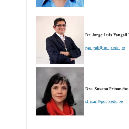
Dr. Jorge Luis Yangali
jyangali@uncp.edu.pe
Dra. Susana Frisancho
sfrisan@pucp.edu.pe