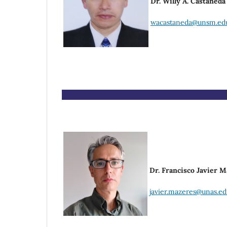
Dr. Willy A. Castañed
wacastaneda@unsm.ed
Dr. Francisco Javier 
javier.mazeres@unas.ed