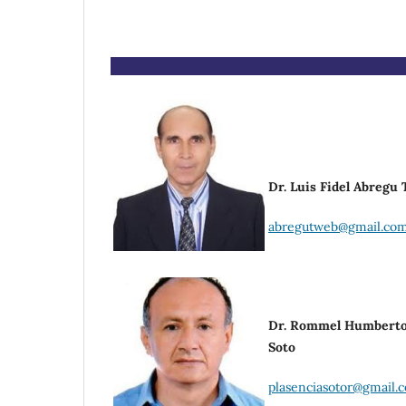
Dr. Luis Fidel Abregu
abregutweb@gmail.co
Dr. Rommel Humberto
Soto
plasenciasotor@gmail.