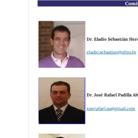
Comit
Dr. Eladio Sebastián He
eladio.sebastian@ufms.br
Dr. José Rafael Padilla A
joserafael.pa@gmail.com