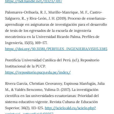
https://hdl.handle.net/11323/7017
Palomares-Orihuela, R. J., Murillo-Manrique, M. F., Castro-
Salguero, R., y Riva-León, J. H. (2019). Proceso de enseñanza-
aprendizaje en asignaturas de investigación para el desarrollo
de tesis de los egresados de la escuela de ingeniería
mecatrónica en la Universidad Ricardo Palma. Perfiles de
Ingeniería, 15(15), 169–177.
https://doi.org/10.31381/PERFILES_INGENIERIA.V15I15.3385
Pontificia Universidad Católica del Perú. (s.f.). Repositorio
Institucional de la PUCP.
https://repositorio.pucp.edu.pe/index/
Rivera García, Christian Geovanny, Espinosa Manfugás, Julia
M., & Valdés Bencomo, Yulima D. (2017). La investigación
científca en las universidades ecuatorianas: Prioridad del
sistema educativo vigente. Revista Cubana de Educación
Superior, 36(2), 113-125.
http://scielo.sld.cu/scielo.php?
script=sci_arttext&pid=S0257-