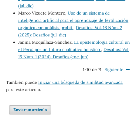
(jul-dic)
Marco Vizuete Montero,
Uso de un sistema de
inteligencia artificial para el aprendizaje de fertilización
orgánica con análisis probit
,
Desafíos: Vol. 16 Núm. 2
(2025): Desafíos (jul-dic)
Janina Moquillaza-Sánchez,
La epistemología cultural en
el Perú: por un futuro cualitativo holístico
,
Desafíos: Vol.
15 Núm. 1 (2024): Desafíos (ene-jun)
1-10 de 71
Siguiente
También puede
Iniciar una búsqueda de similitud avanzada
para este artículo.
Enviar un artículo