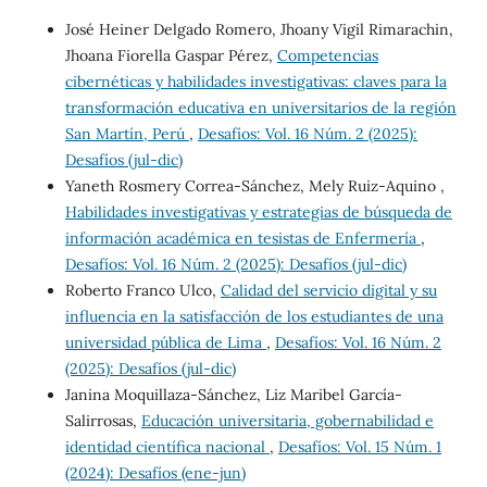
José Heiner Delgado Romero, Jhoany Vigil Rimarachin,
Jhoana Fiorella Gaspar Pérez,
Competencias
cibernéticas y habilidades investigativas: claves para la
transformación educativa en universitarios de la región
San Martín, Perú
,
Desafíos: Vol. 16 Núm. 2 (2025):
Desafíos (jul-dic)
Yaneth Rosmery Correa-Sánchez, Mely Ruiz-Aquino ,
Habilidades investigativas y estrategias de búsqueda de
información académica en tesistas de Enfermería
,
Desafíos: Vol. 16 Núm. 2 (2025): Desafíos (jul-dic)
Roberto Franco Ulco,
Calidad del servicio digital y su
influencia en la satisfacción de los estudiantes de una
universidad pública de Lima
,
Desafíos: Vol. 16 Núm. 2
(2025): Desafíos (jul-dic)
Janina Moquillaza-Sánchez, Liz Maribel García-
Salirrosas,
Educación universitaria, gobernabilidad e
identidad científica nacional
,
Desafíos: Vol. 15 Núm. 1
(2024): Desafíos (ene-jun)