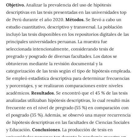
Objetivo.
Analizar la prevalencia del uso de hipótesis
descriptivas en las tesis presentadas en las universidades top
de Perú durante el año 2020.
Métodos.
Se llevó a cabo un
estudio cuantitativo, descriptivo y transversal. La población
incluyó las tesis disponibles en los repositorios digitales de las
principales universidades peruanas. La muestra fue
seleccionada intencionalmente, considerando tesis de
pregrado y posgrado de diversas facultades. Los datos se
obtuvieron mediante la revisión documental y la
categorización de las tesis según el tipo de hipótesis empleada.
Se empleó estadística descriptiva para determinar frecuencias
y porcentajes, y se realizaron comparaciones entre niveles
académicos.
Resultados.
Se encontró que el 45 % de las tesis
analizadas utilizaban hipótesis descriptivas, lo cual resultó más
frecuente en el nivel de pregrado (55 %) en comparación con
el posgrado (35 %). Además, se observó una mayor recurrencia
de hipótesis descriptivas en las facultades de Ciencias Sociales
y Educación.
Conclusiones.
La producción de tesis en
universidades peruanas top durante la pandemia muestra un