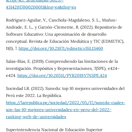
43142017000200011&lng=es&tlng=es
Rodríguez-Aguilar, V., Canchola-Magdaleno, S. L., Muñoz-
Andrade, E. L., y Garzón-Clemente, R. (2022). Repositorio de
Software Educativo: Una aproximación de desarrollo
conceptual. Revista de Educación Mediática y TIC (EDMETIC),
11(1), 7.
https://doi.org/10.21071/edmetic.v11i1.13460
Salas-Blas, E. (2019). Comprendiendo las limitaciones de la
investigación. Propósitos y Representaciones, 7(SPE), e424–
e424.
https://doi.org/10.20511/PYR2019.V7NSPE.424
Sociedad LR. (2022). Sunedu: top 10 mejores universidades del
Perú este 2022. La República.
https://larepublica.pe/sociedad/2022/05/17/sunedu-cuales-
son-las-10-mejores-universidades-en-peru-del-2022-
ranking-web-de-universidades
Superintendencia Nacional de Educación Superior