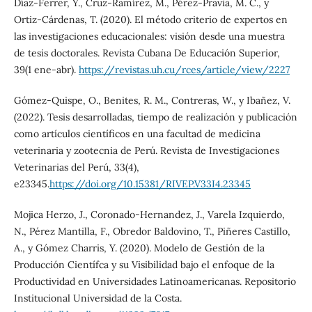
Díaz-Ferrer, Y., Cruz-Ramírez, M., Pérez-Pravia, M. C., y
Ortiz-Cárdenas, T. (2020). El método criterio de expertos en
las investigaciones educacionales: visión desde una muestra
de tesis doctorales. Revista Cubana De Educación Superior,
39(1 ene-abr).
https://revistas.uh.cu/rces/article/view/2227
Gómez-Quispe, O., Benites, R. M., Contreras, W., y Ibañez, V.
(2022). Tesis desarrolladas, tiempo de realización y publicación
como artículos científicos en una facultad de medicina
veterinaria y zootecnia de Perú. Revista de Investigaciones
Veterinarias del Perú, 33(4),
e23345.
https://doi.org/10.15381/RIVEP.V33I4.23345
Mojica Herzo, J., Coronado-Hernandez, J., Varela Izquierdo,
N., Pérez Mantilla, F., Obredor Baldovino, T., Piñeres Castillo,
A., y Gómez Charris, Y. (2020). Modelo de Gestión de la
Producción Científca y su Visibilidad bajo el enfoque de la
Productividad en Universidades Latinoamericanas. Repositorio
Institucional Universidad de la Costa.