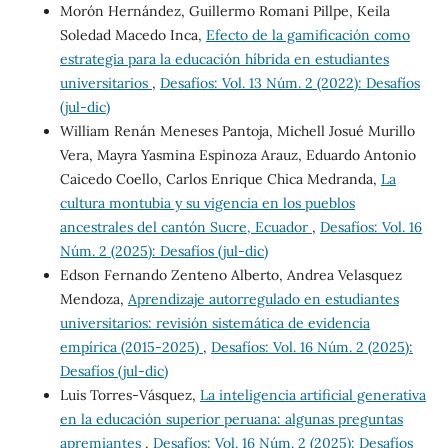
Morón Hernández, Guillermo Romani Pillpe, Keila
Soledad Macedo Inca,
Efecto de la gamificación como
estrategia para la educación híbrida en estudiantes
universitarios
,
Desafíos: Vol. 13 Núm. 2 (2022): Desafíos
(jul-dic)
William Renán Meneses Pantoja, Michell Josué Murillo
Vera, Mayra Yasmina Espinoza Arauz, Eduardo Antonio
Caicedo Coello, Carlos Enrique Chica Medranda,
La
cultura montubia y su vigencia en los pueblos
ancestrales del cantón Sucre, Ecuador
,
Desafíos: Vol. 16
Núm. 2 (2025): Desafíos (jul-dic)
Edson Fernando Zenteno Alberto, Andrea Velasquez
Mendoza,
Aprendizaje autorregulado en estudiantes
universitarios: revisión sistemática de evidencia
empírica (2015-2025)
,
Desafíos: Vol. 16 Núm. 2 (2025):
Desafíos (jul-dic)
Luis Torres-Vásquez,
La inteligencia artificial generativa
en la educación superior peruana: algunas preguntas
apremiantes
,
Desafíos: Vol. 16 Núm. 2 (2025): Desafíos