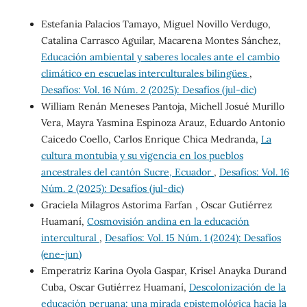
Estefania Palacios Tamayo, Miguel Novillo Verdugo,
Catalina Carrasco Aguilar, Macarena Montes Sánchez,
Educación ambiental y saberes locales ante el cambio
climático en escuelas interculturales bilingües
,
Desafíos: Vol. 16 Núm. 2 (2025): Desafíos (jul-dic)
William Renán Meneses Pantoja, Michell Josué Murillo
Vera, Mayra Yasmina Espinoza Arauz, Eduardo Antonio
Caicedo Coello, Carlos Enrique Chica Medranda,
La
cultura montubia y su vigencia en los pueblos
ancestrales del cantón Sucre, Ecuador
,
Desafíos: Vol. 16
Núm. 2 (2025): Desafíos (jul-dic)
Graciela Milagros Astorima Farfan , Oscar Gutiérrez
Huamaní,
Cosmovisión andina en la educación
intercultural
,
Desafíos: Vol. 15 Núm. 1 (2024): Desafíos
(ene-jun)
Emperatriz Karina Oyola Gaspar, Krisel Anayka Durand
Cuba, Oscar Gutiérrez Huamaní,
Descolonización de la
educación peruana: una mirada epistemológica hacia la