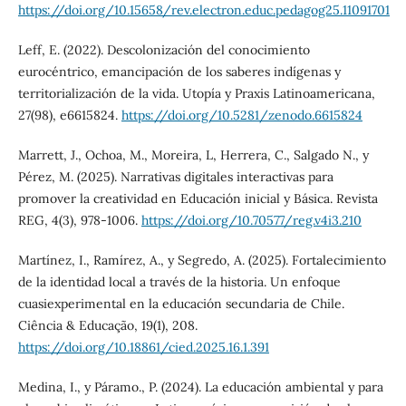
https://doi.org/10.15658/rev.electron.educ.pedagog25.11091701
Leff, E. (2022). Descolonización del conocimiento
eurocéntrico, emancipación de los saberes indígenas y
territorialización de la vida. Utopía y Praxis Latinoamericana,
27(98), e6615824.
https://doi.org/10.5281/zenodo.6615824
Marrett, J., Ochoa, M., Moreira, L, Herrera, C., Salgado N., y
Pérez, M. (2025). Narrativas digitales interactivas para
promover la creatividad en Educación inicial y Básica. Revista
REG, 4(3), 978-1006.
https://doi.org/10.70577/reg.v4i3.210
Martínez, I., Ramírez, A., y Segredo, A. (2025). Fortalecimiento
de la identidad local a través de la historia. Un enfoque
cuasiexperimental en la educación secundaria de Chile.
Ciência & Educação, 19(1), 208.
https://doi.org/10.18861/cied.2025.16.1.391
Medina, I., y Páramo., P. (2024). La educación ambiental y para