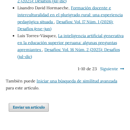
2 (2025): Desafíos (jul-dic)
Lisandro David Hormaeche,
Formación docente e
interculturalidad en el plurigrado rural: una experiencia
pedagógica situada
,
Desafíos: Vol. 17 Núm. 1 (2026):
Desafíos (ene-jun)
Luis Torres-Vásquez,
La inteligencia artificial generativa
en la educación superior peruana: algunas preguntas
apremiantes
,
Desafíos: Vol. 16 Núm. 2 (2025): Desafíos
(jul-dic)
1-10 de 23
Siguiente
También puede
Iniciar una búsqueda de similitud avanzada
para este artículo.
Enviar un artículo