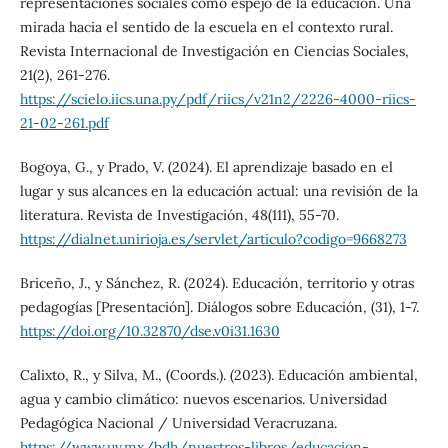
representaciones sociales como espejo de la educación. Una
mirada hacia el sentido de la escuela en el contexto rural.
Revista Internacional de Investigación en Ciencias Sociales,
21(2), 261-276.
https://scielo.iics.una.py/pdf/riics/v21n2/2226-4000-riics-
21-02-261.pdf
Bogoya, G., y Prado, V. (2024). El aprendizaje basado en el
lugar y sus alcances en la educación actual: una revisión de la
literatura. Revista de Investigación, 48(111), 55-70.
https://dialnet.unirioja.es/servlet/articulo?codigo=9668273
Briceño, J., y Sánchez, R. (2024). Educación, territorio y otras
pedagogías [Presentación]. Diálogos sobre Educación, (31), 1-7.
https://doi.org/10.32870/dse.v0i31.1630
Calixto, R., y Silva, M., (Coords.). (2023). Educación ambiental,
agua y cambio climático: nuevos escenarios. Universidad
Pedagógica Nacional / Universidad Veracruzana.
https://www.uv.mx/bdh/nuestros-libros/educacion-