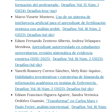
formación del profesorado
,
Desafíos: Vol. 15 Núm. 1
(2024): Desafíos (ene-jun)
Marco Vizuete Montero,
Uso de un sistema de
inteligencia artificial para el aprendizaje de fertilización
orgánica con análisis probit
,
Desafíos: Vol. 16 Núm. 2
(2025): Desafíos (jul-dic)
Edson Fernando Zenteno Alberto, Andrea Velasquez
Mendoza,
Aprendizaje autorregulado en estudiantes
universitarios: revisión sistemática de evidencia
empírica (2015-2025)
,
Desafíos: Vol. 16 Núm. 2 (2025):
Desafíos (jul-dic)
Yaneth Rosmery Correa-Sánchez, Mely Ruiz-Aquino ,
Habilidades investigativas y estrategias de búsqueda de
información académica en tesistas de Enfermería
,
Desafíos: Vol. 16 Núm. 2 (2025): Desafíos (jul-dic)
Edison Francisco Higuera Aguirre, Sandra Verónica
Ordóñez Guamán,
“Transformar” en Carlos Marx y
Paulo Freire: análisis intertextual
,
Desafíos: Vol. 16 Núm.