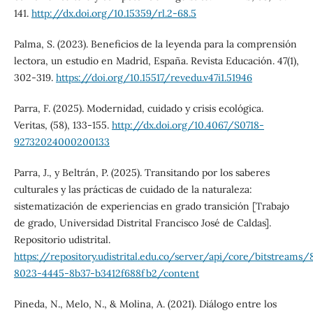
141.
http://dx.doi.org/10.15359/rl.2-68.5
Palma, S. (2023). Beneficios de la leyenda para la comprensión
lectora, un estudio en Madrid, España. Revista Educación. 47(1),
302-319.
https://doi.org/10.15517/revedu.v47i1.51946
Parra, F. (2025). Modernidad, cuidado y crisis ecológica.
Veritas, (58), 133-155.
http://dx.doi.org/10.4067/S0718-
92732024000200133
Parra, J., y Beltrán, P. (2025). Transitando por los saberes
culturales y las prácticas de cuidado de la naturaleza:
sistematización de experiencias en grado transición [Trabajo
de grado, Universidad Distrital Francisco José de Caldas].
Repositorio udistrital.
https://repository.udistrital.edu.co/server/api/core/bitstreams
8023-4445-8b37-b3412f688fb2/content
Pineda, N., Melo, N., & Molina, A. (2021). Diálogo entre los