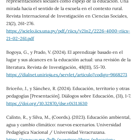
representaciones sociales como espejo de la educación. Una
mirada hacia el sentido de la escuela en el contexto rural.
Revista Internacional de Investigación en Ciencias Sociales,
21(2), 261-276.
https://scielo.iics.una.py/pdf/riics/v21n2/2226-4000-riics-
21-02-261.pdf
Bogoya, G., y Prado, V. (2024). El aprendizaje basado en el
lugar y sus alcances en la educación actual: una revisión de la
literatura. Revista de Investigación, 48(111), 55-70.
https://dialnet.unirioja.es/servlet/articulo?codigo=9668273
Briceño, J., y Sánchez, R. (2024). Educación, territorio y otras
pedagogías [Presentación]. Diálogos sobre Educación, (31), 1-7.
https://doi.org/10.32870/dse.v0i31.1630
Calixto, R., y Silva, M., (Coords.). (2023). Educación ambiental,
agua y cambio climático: nuevos escenarios. Universidad
Pedagógica Nacional / Universidad Veracruzana.
https://www.uv.mx/bdh/nuestros-libros/educacion-