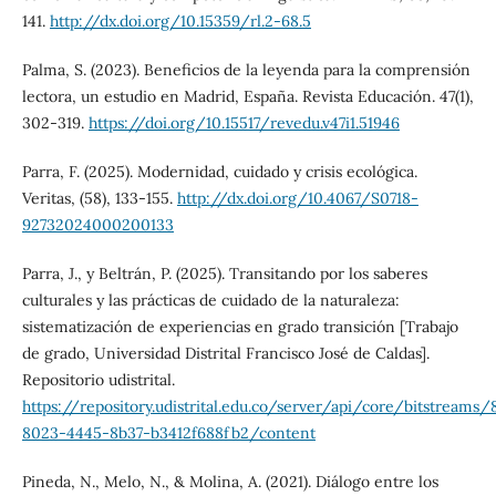
141.
http://dx.doi.org/10.15359/rl.2-68.5
Palma, S. (2023). Beneficios de la leyenda para la comprensión
lectora, un estudio en Madrid, España. Revista Educación. 47(1),
302-319.
https://doi.org/10.15517/revedu.v47i1.51946
Parra, F. (2025). Modernidad, cuidado y crisis ecológica.
Veritas, (58), 133-155.
http://dx.doi.org/10.4067/S0718-
92732024000200133
Parra, J., y Beltrán, P. (2025). Transitando por los saberes
culturales y las prácticas de cuidado de la naturaleza:
sistematización de experiencias en grado transición [Trabajo
de grado, Universidad Distrital Francisco José de Caldas].
Repositorio udistrital.
https://repository.udistrital.edu.co/server/api/core/bitstreams
8023-4445-8b37-b3412f688fb2/content
Pineda, N., Melo, N., & Molina, A. (2021). Diálogo entre los