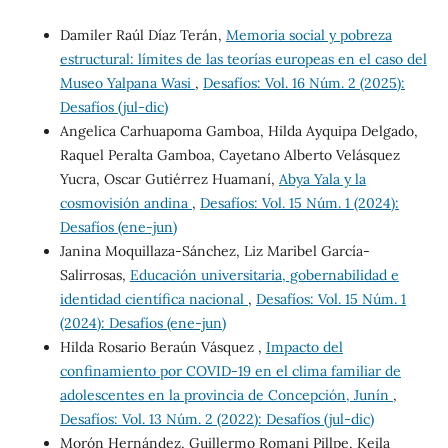
Damiler Raúl Díaz Terán,
Memoria social y pobreza
estructural: límites de las teorías europeas en el caso del
Museo Yalpana Wasi
,
Desafíos: Vol. 16 Núm. 2 (2025):
Desafíos (jul-dic)
Angelica Carhuapoma Gamboa, Hilda Ayquipa Delgado,
Raquel Peralta Gamboa, Cayetano Alberto Velásquez
Yucra, Oscar Gutiérrez Huamaní,
Abya Yala y la
cosmovisión andina
,
Desafíos: Vol. 15 Núm. 1 (2024):
Desafíos (ene-jun)
Janina Moquillaza-Sánchez, Liz Maribel García-
Salirrosas,
Educación universitaria, gobernabilidad e
identidad científica nacional
,
Desafíos: Vol. 15 Núm. 1
(2024): Desafíos (ene-jun)
Hilda Rosario Beraún Vásquez ,
Impacto del
confinamiento por COVID-19 en el clima familiar de
adolescentes en la provincia de Concepción, Junín
,
Desafíos: Vol. 13 Núm. 2 (2022): Desafíos (jul-dic)
Morón Hernández, Guillermo Romani Pillpe, Keila