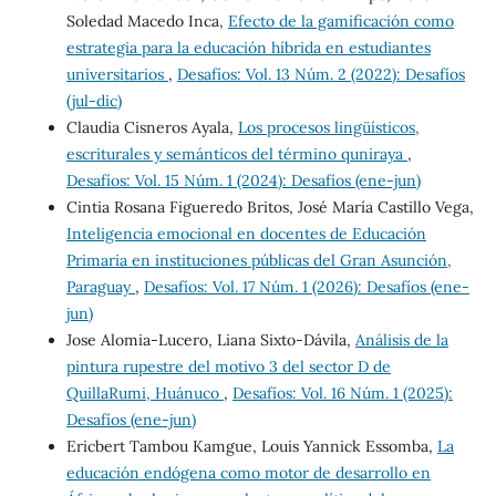
Soledad Macedo Inca,
Efecto de la gamificación como
estrategia para la educación híbrida en estudiantes
universitarios
,
Desafíos: Vol. 13 Núm. 2 (2022): Desafíos
(jul-dic)
Claudia Cisneros Ayala,
Los procesos lingüísticos,
escriturales y semánticos del término quniraya
,
Desafíos: Vol. 15 Núm. 1 (2024): Desafíos (ene-jun)
Cintia Rosana Figueredo Britos, José María Castillo Vega,
Inteligencia emocional en docentes de Educación
Primaria en instituciones públicas del Gran Asunción,
Paraguay
,
Desafíos: Vol. 17 Núm. 1 (2026): Desafíos (ene-
jun)
Jose Alomia-Lucero, Liana Sixto-Dávila,
Análisis de la
pintura rupestre del motivo 3 del sector D de
QuillaRumi, Huánuco
,
Desafíos: Vol. 16 Núm. 1 (2025):
Desafíos (ene-jun)
Ericbert Tambou Kamgue, Louis Yannick Essomba,
La
educación endógena como motor de desarrollo en