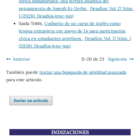
África subsahariana: una lectura analítica del
pensamiento de Joseph Ki-Zerbo
,
Desafíos: Vol. 17 Núm.
1 (2026): Desafíos (ene-jun)
Saida Tobbi,
Codiseño de un curso de inglés como
lengua extranjera con apoyo de IA para participación
cívica en estudiantes argelinos
,
Desafíos: Vol. 17 Núm. 1
(2026): Desafíos (ene-jun)
Anterior
11-20 de 23
Siguiente
También puede
Iniciar una búsqueda de similitud avanzada
para este artículo.
Enviar un artículo
INDIZACIONES