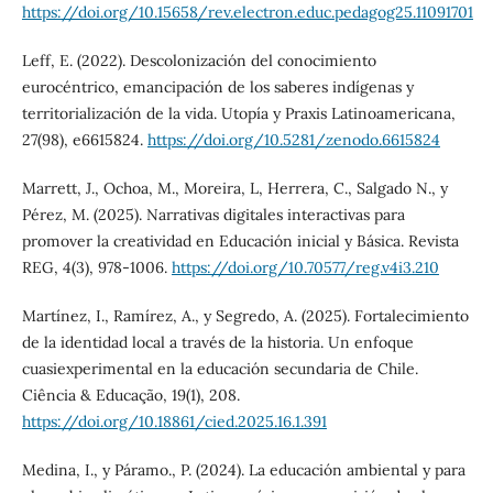
https://doi.org/10.15658/rev.electron.educ.pedagog25.11091701
Leff, E. (2022). Descolonización del conocimiento
eurocéntrico, emancipación de los saberes indígenas y
territorialización de la vida. Utopía y Praxis Latinoamericana,
27(98), e6615824.
https://doi.org/10.5281/zenodo.6615824
Marrett, J., Ochoa, M., Moreira, L, Herrera, C., Salgado N., y
Pérez, M. (2025). Narrativas digitales interactivas para
promover la creatividad en Educación inicial y Básica. Revista
REG, 4(3), 978-1006.
https://doi.org/10.70577/reg.v4i3.210
Martínez, I., Ramírez, A., y Segredo, A. (2025). Fortalecimiento
de la identidad local a través de la historia. Un enfoque
cuasiexperimental en la educación secundaria de Chile.
Ciência & Educação, 19(1), 208.
https://doi.org/10.18861/cied.2025.16.1.391
Medina, I., y Páramo., P. (2024). La educación ambiental y para