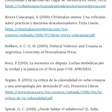
continuidad y desarrollo del Lugar de Memoria en Junín, Perú.
https://redlatinoamericanadesitiosdememoria.wordpress.com
Rivera Cusicanqui, S. (2010). Ch’ixinakax utxiwa: Una reflexión
sobre prácticas y discursos descolonizadores. Tinta Limón.
https://chixinakax.wordpress.com/wp-
content/uploads/2010/07/silvia-rivera-cusicanqui.pdf
Robben, A. C. G. M. (2005). Political Violence and Trauma in
Argentina. University of Pennsylvania Press.
Roca, P. (2015). La memoria en disputa: Luchas simbólicas por
la verdad y la justicia en el Perú post-CVR. APRODEH.
Segato, R. (2013). La crítica de la colonialidad en ocho ensayos
y una antropología por demanda (1ª ed.). Prometeo Libros.
https://www.lavaca.org/wp-content/uploads/2016/04/la-
critica-de-la-colonialidad.pdf
Spivak, G. C. (2010). ¿Puede hablar el subalterno? (L. Solís,