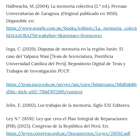
Halbwachs, M. (2004). La memoria colectiva (2.ª ed.). Prensas
Universitarias de Zaragoza. (Original publicado en 1950).
Disponible en:
https://www.google.com.pe/books/edition/La_memoria_colec
hDAAAQBAJ?hl=es&gbpv=1&printsec=frontcover
Inga, C. (2020). Disputas de memoria en la región Junín: El
caso del Yalpana Wasi [Tesis de licenciatura, Pontificia
Universidad Católica del Perú]. Repositorio Digital de Tesis y
Trabajos de Investigación PUCP.
https://tesis.pucp.edu.pe/server/api/core/bitstreams/b8d0ab86
d5bc-41eb-a5f2-77bbf70728f9/content
Jelin, E. (2002). Los trabajos de la memoria. Siglo XXI Editores.
Ley N.º 28592. Ley que crea el Plan Integral de Reparaciones
(PIR). (2025). Congreso de la República del Perú. En:
https://leyes.congreso.gob.pe/Documentos/Leyes/28592.pdf