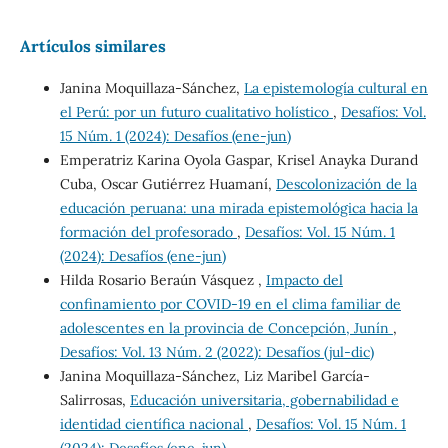
Artículos similares
Janina Moquillaza-Sánchez,
La epistemología cultural en
el Perú: por un futuro cualitativo holístico
,
Desafíos: Vol.
15 Núm. 1 (2024): Desafíos (ene-jun)
Emperatriz Karina Oyola Gaspar, Krisel Anayka Durand
Cuba, Oscar Gutiérrez Huamaní,
Descolonización de la
educación peruana: una mirada epistemológica hacia la
formación del profesorado
,
Desafíos: Vol. 15 Núm. 1
(2024): Desafíos (ene-jun)
Hilda Rosario Beraún Vásquez ,
Impacto del
confinamiento por COVID-19 en el clima familiar de
adolescentes en la provincia de Concepción, Junín
,
Desafíos: Vol. 13 Núm. 2 (2022): Desafíos (jul-dic)
Janina Moquillaza-Sánchez, Liz Maribel García-
Salirrosas,
Educación universitaria, gobernabilidad e
identidad científica nacional
,
Desafíos: Vol. 15 Núm. 1