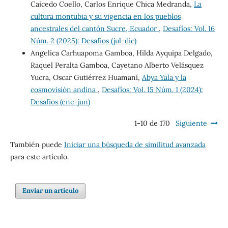
Caicedo Coello, Carlos Enrique Chica Medranda,
La
cultura montubia y su vigencia en los pueblos
ancestrales del cantón Sucre, Ecuador
,
Desafíos: Vol. 16
Núm. 2 (2025): Desafíos (jul-dic)
Angelica Carhuapoma Gamboa, Hilda Ayquipa Delgado,
Raquel Peralta Gamboa, Cayetano Alberto Velásquez
Yucra, Oscar Gutiérrez Huamaní,
Abya Yala y la
cosmovisión andina
,
Desafíos: Vol. 15 Núm. 1 (2024):
Desafíos (ene-jun)
1-10 de 170
Siguiente
También puede
Iniciar una búsqueda de similitud avanzada
para este artículo.
Enviar un artículo