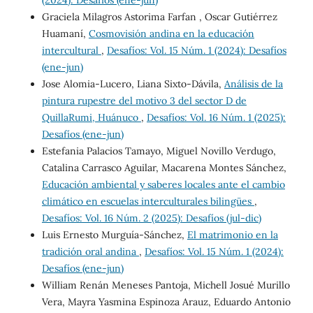
(2024): Desafíos (ene-jun)
Graciela Milagros Astorima Farfan , Oscar Gutiérrez
Huamaní,
Cosmovisión andina en la educación
intercultural
,
Desafíos: Vol. 15 Núm. 1 (2024): Desafíos
(ene-jun)
Jose Alomia-Lucero, Liana Sixto-Dávila,
Análisis de la
pintura rupestre del motivo 3 del sector D de
QuillaRumi, Huánuco
,
Desafíos: Vol. 16 Núm. 1 (2025):
Desafíos (ene-jun)
Estefania Palacios Tamayo, Miguel Novillo Verdugo,
Catalina Carrasco Aguilar, Macarena Montes Sánchez,
Educación ambiental y saberes locales ante el cambio
climático en escuelas interculturales bilingües
,
Desafíos: Vol. 16 Núm. 2 (2025): Desafíos (jul-dic)
Luis Ernesto Murguía-Sánchez,
El matrimonio en la
tradición oral andina
,
Desafíos: Vol. 15 Núm. 1 (2024):
Desafíos (ene-jun)
William Renán Meneses Pantoja, Michell Josué Murillo
Vera, Mayra Yasmina Espinoza Arauz, Eduardo Antonio