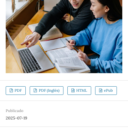
PDF
PDF (Inglés)
HTML
ePub
Publicado
2025-07-19