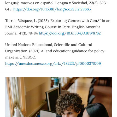
lenguaje masivos en español. Lengua y Sociedad, 23(2), 623-
648.
https://doi.org/10.15381/lengsoc.v23i2.28665
Torres-Vásquez, L. (2025). Exploring Genres with GenAI in an
EMI Academic Writing Course in Peru. English Australia
Journal. 41(1), 78-84
https://doi.org/10.61504/ABJW8762
United Nations Educational, Scientific and Cultural
Organization. (2021). AI and education: guidance for policy-
makers. UNESCO.
https://unesdoc.unesco.org/ark:/48223/pf0000376709