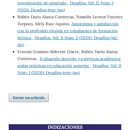
investigación de posgrado
,
Desafíos: Vol. 12 Núm. 1
(2021): Desafíos (ene-jun)
Rubén Darío Alania Contreras, Yosselin Leonor Fuentes
Torpoco, Mely Ruiz-Aquino,
Autoestima y satisfacción
con la profesión elegida en estudiantes de formación
técnica
,
Desafíos: Vol. 11 Núm. 2 (2020): Desafíos (jul-
dic)
Ernesto Gustavo Alderete Güere, Rubén Darío Alania
Contreras ,
Evaluación docente y exigencia académica:
malas prácticas en educación superior
,
Desafíos: Vol. 11
Núm. 1 (2020): Desafíos (ene-jun)
Enviar un artículo
INDIZACIONES