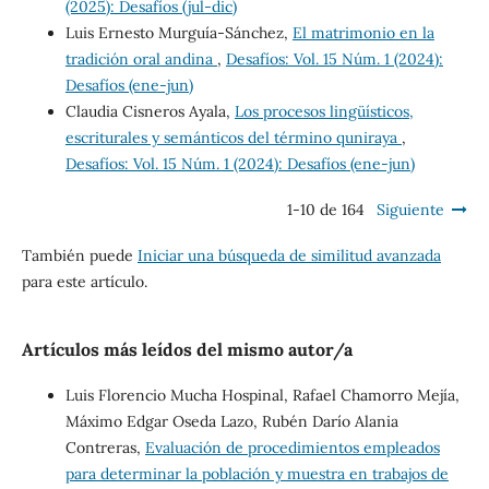
(2025): Desafíos (jul-dic)
Luis Ernesto Murguía-Sánchez,
El matrimonio en la
tradición oral andina
,
Desafíos: Vol. 15 Núm. 1 (2024):
Desafíos (ene-jun)
Claudia Cisneros Ayala,
Los procesos lingüísticos,
escriturales y semánticos del término quniraya
,
Desafíos: Vol. 15 Núm. 1 (2024): Desafíos (ene-jun)
1-10 de 164
Siguiente
También puede
Iniciar una búsqueda de similitud avanzada
para este artículo.
Artículos más leídos del mismo autor/a
Luis Florencio Mucha Hospinal, Rafael Chamorro Mejía,
Máximo Edgar Oseda Lazo, Rubén Darío Alania
Contreras,
Evaluación de procedimientos empleados
para determinar la población y muestra en trabajos de