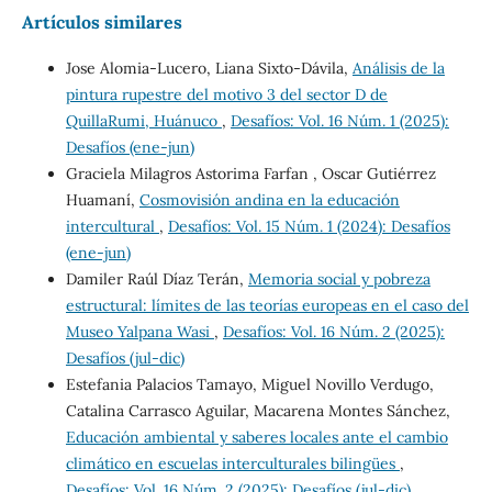
Artículos similares
Jose Alomia-Lucero, Liana Sixto-Dávila,
Análisis de la
pintura rupestre del motivo 3 del sector D de
QuillaRumi, Huánuco
,
Desafíos: Vol. 16 Núm. 1 (2025):
Desafíos (ene-jun)
Graciela Milagros Astorima Farfan , Oscar Gutiérrez
Huamaní,
Cosmovisión andina en la educación
intercultural
,
Desafíos: Vol. 15 Núm. 1 (2024): Desafíos
(ene-jun)
Damiler Raúl Díaz Terán,
Memoria social y pobreza
estructural: límites de las teorías europeas en el caso del
Museo Yalpana Wasi
,
Desafíos: Vol. 16 Núm. 2 (2025):
Desafíos (jul-dic)
Estefania Palacios Tamayo, Miguel Novillo Verdugo,
Catalina Carrasco Aguilar, Macarena Montes Sánchez,
Educación ambiental y saberes locales ante el cambio
climático en escuelas interculturales bilingües
,
Desafíos: Vol. 16 Núm. 2 (2025): Desafíos (jul-dic)