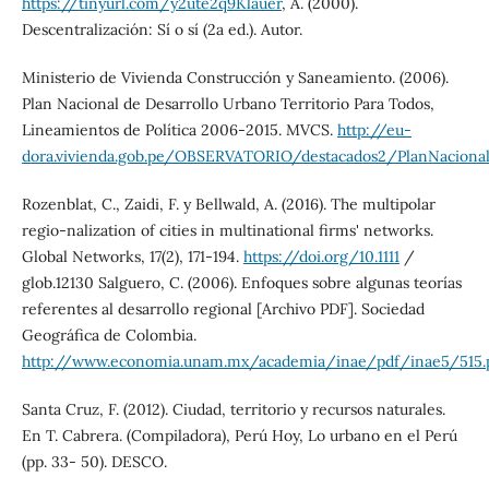
https://tinyurl.com/y2ute2q9Klauer
, A. (2000).
Descentralización: Sí o sí (2a ed.). Autor.
Ministerio de Vivienda Construcción y Saneamiento. (2006).
Plan Nacional de Desarrollo Urbano Territorio Para Todos,
Lineamientos de Política 2006-2015. MVCS.
http://eu-
dora.vivienda.gob.pe/OBSERVATORIO/destacados2/PlanNacional
Rozenblat, C., Zaidi, F. y Bellwald, A. (2016). The multipolar
regio-nalization of cities in multinational firms' networks.
Global Networks, 17(2), 171-194.
https://doi.org/10.1111
/
glob.12130 Salguero, C. (2006). Enfoques sobre algunas teorías
referentes al desarrollo regional [Archivo PDF]. Sociedad
Geográfica de Colombia.
http://www.economia.unam.mx/academia/inae/pdf/inae5/515.
Santa Cruz, F. (2012). Ciudad, territorio y recursos naturales.
En T. Cabrera. (Compiladora), Perú Hoy, Lo urbano en el Perú
(pp. 33- 50). DESCO.