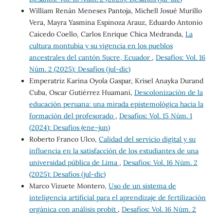
William Renán Meneses Pantoja, Michell Josué Murillo
Vera, Mayra Yasmina Espinoza Arauz, Eduardo Antonio
Caicedo Coello, Carlos Enrique Chica Medranda,
La
cultura montubia y su vigencia en los pueblos
ancestrales del cantón Sucre, Ecuador
,
Desafíos: Vol. 16
Núm. 2 (2025): Desafíos (jul-dic)
Emperatriz Karina Oyola Gaspar, Krisel Anayka Durand
Cuba, Oscar Gutiérrez Huamaní,
Descolonización de la
educación peruana: una mirada epistemológica hacia la
formación del profesorado
,
Desafíos: Vol. 15 Núm. 1
(2024): Desafíos (ene-jun)
Roberto Franco Ulco,
Calidad del servicio digital y su
influencia en la satisfacción de los estudiantes de una
universidad pública de Lima
,
Desafíos: Vol. 16 Núm. 2
(2025): Desafíos (jul-dic)
Marco Vizuete Montero,
Uso de un sistema de
inteligencia artificial para el aprendizaje de fertilización
orgánica con análisis probit
,
Desafíos: Vol. 16 Núm. 2