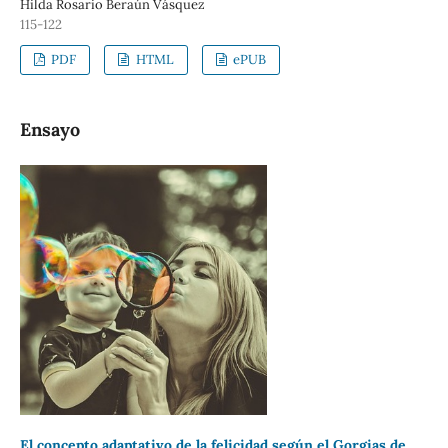
Hilda Rosario Beraún Vásquez
115-122
PDF
HTML
ePUB
Ensayo
El concepto adaptativo de la felicidad según el Gorgias de