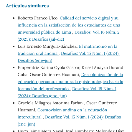
Artículos similares
Roberto Franco Ulco,
Calidad del servicio digital y su
influencia en la satisfacción de los estudiantes de una
universidad pública de Lima
,
Desafíos: Vol. 16 Núm. 2
(2025): Desafíos (jul-dic)
Luis Ernesto Murguía-Sánchez,
El matrimonio en la
tradición oral andina
,
Desafíos: Vol. 15 Núm. 1 (2024):
Desafíos (ene-jun)
Emperatriz Karina Oyola Gaspar, Krisel Anayka Durand
Cuba, Oscar Gutiérrez Huamaní,
Descolonización de la
educación peruana: una mirada epistemológica hacia la
formación del profesorado
,
Desafíos: Vol. 15 Núm. 1
(2024): Desafíos (ene-jun)
Graciela Milagros Astorima Farfan , Oscar Gutiérrez
Huamaní,
Cosmovisión andina en la educación
intercultural
,
Desafíos: Vol. 15 Núm. 1 (2024): Desafíos
(ene-jun)
Hugo Jaime Mera Naval, José Humberto Meléndez Díaz,