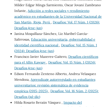
Milder Edgar Minga Sarmiento, Oscar Jovani Zambrano
Infante,
Adicción a redes sociales y rendimiento
académico en estudiantes de la Universidad Nacional de
San Martín, Rioja, Perú
,
Desafíos: Vol. 17 Núm. 1 (2026):
Desafíos (ene-jun)
Janina Moquillaza-Sánchez, Liz Maribel García-
Salirrosas,
Educación universitaria, gobernabilidad e
identidad científica nacional
,
Desafíos: Vol. 15 Núm. 1
(2024): Desafíos (ene-jun)
Francisco Javier Mazeres-Gaitero,
Desafíos científicos
para el Allin Kawsay
,
Desafíos: Vol. 15 Núm. 1 (2024):
Desafíos (ene-jun)
Edson Fernando Zenteno Alberto, Andrea Velasquez
Mendoza,
Aprendizaje autorregulado en estudiantes
universitarios: revisión sistemática de evidencia
empírica (2015-2025)
,
Desafíos: Vol. 16 Núm. 2 (2025):
Desafíos (jul-dic)
Hilda Rosario Beraún Vásquez ,
Impacto del