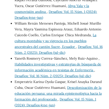
Yucra, Oscar Gutiérrez Huamaní,
Abya Yala y la
cosmovisión andina
,
Desafíos: Vol. 15 Núm. 1 (2024):
Desafíos (ene-jun)
William Renán Meneses Pantoja, Michell Josué Murillo
Vera, Mayra Yasmina Espinoza Arauz, Eduardo Antonio
Caicedo Coello, Carlos Enrique Chica Medranda,
La
cultura montubia y su vigencia en los pueblos
ancestrales del cantón Sucre, Ecuador
,
Desafíos: Vol. 16
Núm. 2 (2025): Desafíos (jul-dic)
Yaneth Rosmery Correa-Sánchez, Mely Ruiz-Aquino ,
Habilidades investigativas y estrategias de búsqueda de
información académica en tesistas de Enfermería
,
Desafíos: Vol. 16 Núm. 2 (2025): Desafíos (jul-dic)
Emperatriz Karina Oyola Gaspar, Krisel Anayka Durand
Cuba, Oscar Gutiérrez Huamaní,
Descolonización de la
educación peruana: una mirada epistemológica hacia la
formación del profesorado
,
Desafíos: Vol. 15 Núm. 1
(2024): Desafíos (ene-jun)