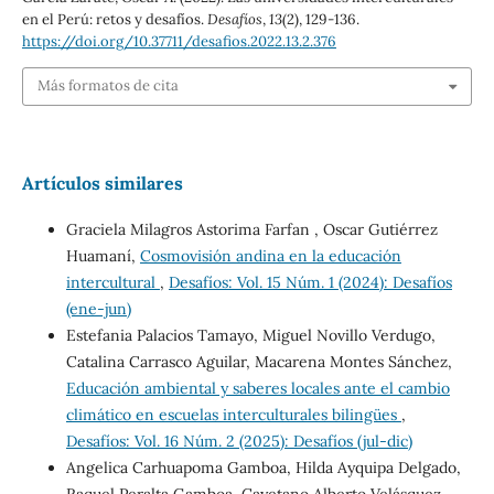
en el Perú: retos y desafíos.
Desafíos
,
13
(2), 129-136.
https://doi.org/10.37711/desafios.2022.13.2.376
Más formatos de cita
Artículos similares
Graciela Milagros Astorima Farfan , Oscar Gutiérrez
Huamaní,
Cosmovisión andina en la educación
intercultural
,
Desafíos: Vol. 15 Núm. 1 (2024): Desafíos
(ene-jun)
Estefania Palacios Tamayo, Miguel Novillo Verdugo,
Catalina Carrasco Aguilar, Macarena Montes Sánchez,
Educación ambiental y saberes locales ante el cambio
climático en escuelas interculturales bilingües
,
Desafíos: Vol. 16 Núm. 2 (2025): Desafíos (jul-dic)
Angelica Carhuapoma Gamboa, Hilda Ayquipa Delgado,
Raquel Peralta Gamboa, Cayetano Alberto Velásquez