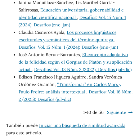
Janina Moquillaza-Sánchez, Liz Maribel García-
Salirrosas,
Educación universitaria, gobernabilidad e
identidad científica nacional
,
Desafíos: Vol. 15 Núm. 1
(2024): Desafíos (ene-jun)
Claudia Cisneros Ayala,
Los procesos lingüísticos,
escriturales y semánticos del término quniraya
,
Desafíos: Vol. 15 Núm. 1 (2024): Desafíos (ene-jun)
José Antonio Berún-Barrantes,
El concepto adaptativo
de la felicidad según el Gorgias de Platón y su aplicación
actual
,
Desafíos: Vol. 13 Núm. 2 (2022): Desafíos (jul-dic)
Edison Francisco Higuera Aguirre, Sandra Verónica
Ordóñez Guamán,
“Transformar” en Carlos Marx y
Paulo Freire: análisis intertextual
,
Desafíos: Vol. 16 Núm.
2 (2025): Desafíos (jul-dic)
1-10 de 56
Siguiente
También puede
Iniciar una búsqueda de similitud avanzada
para este artículo.