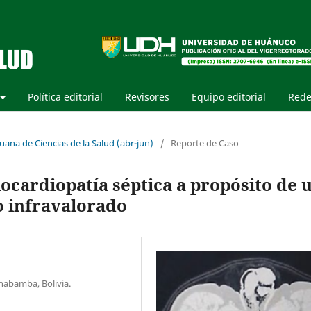
Política editorial
Revisores
Equipo editorial
Rede
uana de Ciencias de la Salud (abr-jun)
/
Reporte de Caso
ocardiopatía séptica a propósito de 
co infravalorado
chabamba, Bolivia.