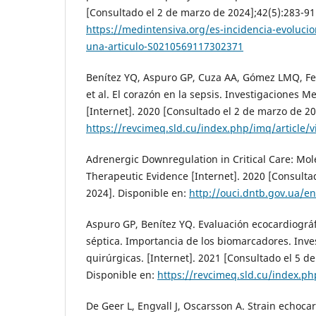
[Consultado el 2 de marzo de 2024];42(5):283-91
https://medintensiva.org/es-incidencia-evolucio
una-articulo-S0210569117302371
Benítez YQ, Aspuro GP, Cuza AA, Gómez LMQ, Fe
et al. El corazón en la sepsis. Investigaciones 
[Internet]. 2020 [Consultado el 2 de marzo de 20
https://revcimeq.sld.cu/index.php/imq/article/
Adrenergic Downregulation in Critical Care: M
Therapeutic Evidence [Internet]. 2020 [Consulta
2024]. Disponible en:
http://ouci.dntb.gov.ua/
Aspuro GP, Benítez YQ. Evaluación ecocardiográf
séptica. Importancia de los biomarcadores. Inv
quirúrgicas. [Internet]. 2021 [Consultado el 5 de
Disponible en:
https://revcimeq.sld.cu/index.ph
De Geer L, Engvall J, Oscarsson A. Strain echoca