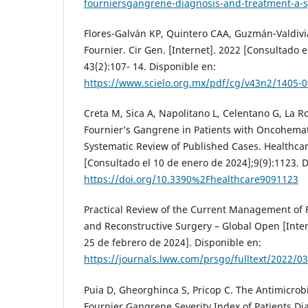
fourniersgangrene-diagnosis-and-treatment-a-s
Flores-Galván KP, Quintero CAA, Guzmán-Valdiv
Fournier. Cir Gen. [Internet]. 2022 [Consultado e
43(2):107- 14. Disponible en:
https://www.scielo.org.mx/pdf/cg/v43n2/1405-0
Creta M, Sica A, Napolitano L, Celentano G, La Ro
Fournier’s Gangrene in Patients with Oncohemat
Systematic Review of Published Cases. Healthcar
[Consultado el 10 de enero de 2024];9(9):1123. D
https://doi.org/10.3390%2Fhealthcare9091123
Practical Review of the Current Management of F
and Reconstructive Surgery – Global Open [Inter
25 de febrero de 2024]. Disponible en:
https://journals.lww.com/prsgo/fulltext/2022/0
Puia D, Gheorghinca S, Pricop C. The Antimicrob
Fournier Gangrene Severity Index of Patients Di