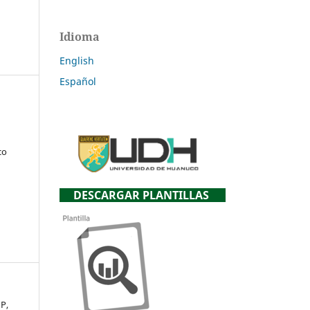
Idioma
English
Español
x
co
DESCARGAR PLANTILLAS
 P,