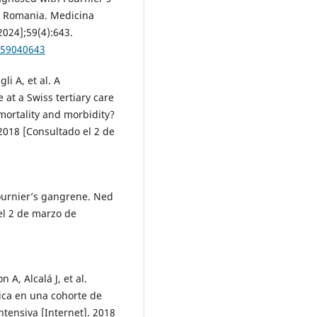
rn Romania. Medicina
2024];59(4):643.
a59040643
li A, et al. A
at a Swiss tertiary care
mortality and morbidity?
2018 [Consultado el 2 de
Fournier’s gangrene. Ned
el 2 de marzo de
A, Alcalá J, et al.
tica en una cohorte de
ntensiva [Internet]. 2018