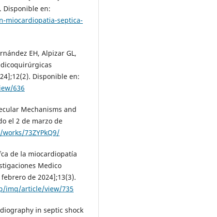
. Disponible en:
n-miocardiopatia-septica-
rnández EH, Alpizar GL,
Medicoquirúrgicas
24];12(2). Disponible en:
view/636
olecular Mechanisms and
do el 2 de marzo de
en/works/73ZYPkQ9/
ca de la miocardiopatía
estigaciones Medico
 febrero de 2024];13(3).
p/imq/article/view/735
rdiography in septic shock