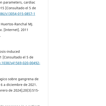
ion parameters, cardiac
015 [Consultado el 5 de
1186/s13054-015-0857-1
, Huertos-Ranchal MJ.
. [Internet]. 2011
.
psis-induced
1 [Consultado el 5 de
10.1038/s41569-020-00492-
lógico sobre gangrena de
16 a diciembre de 2021.
brero de 2024];20(3):515-