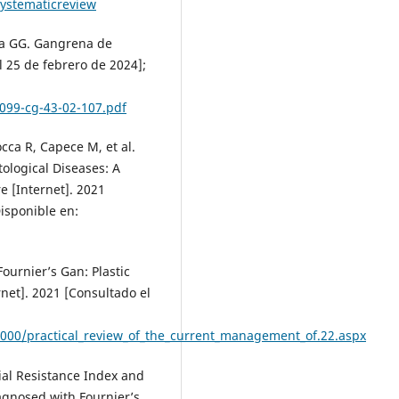
ystematicreview
ia GG. Gangrena de
l 25 de febrero de 2024];
099-cg-43-02-107.pdf
cca R, Capece M, et al.
ological Diseases: A
e [Internet]. 2021
isponible en:
ournier’s Gan: Plastic
net]. 2021 [Consultado el
3000/practical_review_of_the_current_management_of.22.aspx
ial Resistance Index and
agnosed with Fournier’s