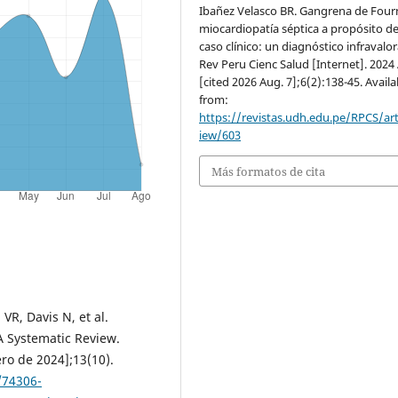
Ibañez Velasco BR. Gangrena de Fourn
miocardiopatía séptica a propósito d
caso clínico: un diagnóstico infravalo
Rev Peru Cienc Salud [Internet]. 2024 
[cited 2026 Aug. 7];6(2):138-45. Availa
from:
https://revistas.udh.edu.pe/RPCS/art
iew/603
Más formatos de cita
VR, Davis N, et al.
A Systematic Review.
ro de 2024];13(10).
/74306-