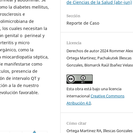
de Ciencias de la Salud (abr-jun)
omo la diabetes mellitus,
rosclerosis e
Sección
polimicrobiana de
Reporte de Caso
los cuales necesitan la
ión genital o perineal y
teritis y micro
Licencia
orgánico, como la
Derechos de autor 2024 Rommer Ale
a miocardiopatía séptica,
Ortega Martinez, Pachakutek Illescas
ede manifestarse como
Gonzales, Bismarck Raúl Ibañez Velas
culos, presencia de
ón de intervalo QT y
ción a la de nuestro
Esta obra está bajo una licencia
volución favorable.
internacional
Creative Commons
Atribución 4.0
.
Cómo citar
Ortega Martinez RA, Illescas Gonzales