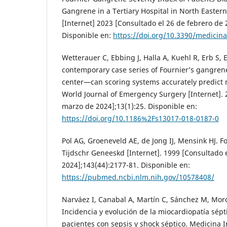
Gangrene in a Tertiary Hospital in North Easte
[Internet] 2023 [Consultado el 26 de febrero de 
Disponible en:
https://doi.org/10.3390/medicin
Wetterauer C, Ebbing J, Halla A, Kuehl R, Erb S, Eg
contemporary case series of Fournier’s gangrene 
center—can scoring systems accurately predict 
World Journal of Emergency Surgery [Internet]. 
marzo de 2024];13(1):25. Disponible en:
https://doi.org/10.1186%2Fs13017-018-0187-0
Pol AG, Groeneveld AE, de Jong IJ, Mensink HJ. 
Tijdschr Geneeskd [Internet]. 1999 [Consultado 
2024];143(44):2177-81. Disponible en:
https://pubmed.ncbi.nlm.nih.gov/10578408/
Narváez I, Canabal A, Martín C, Sánchez M, Moron 
Incidencia y evolución de la miocardiopatía sép
pacientes con sepsis y shock séptico. Medicina I