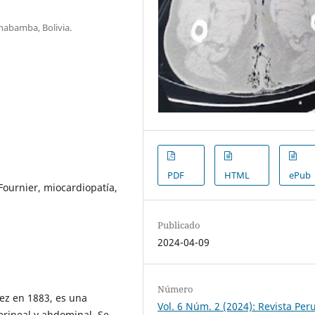
chabamba, Bolivia.
PDF
HTML
ePub
Fournier, miocardiopatía,
Publicado
2024-04-09
Número
ez en 1883, es una
Vol. 6 Núm. 2 (2024): Revista Per
erineal y abdominal. Se