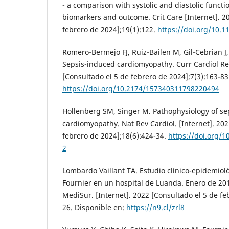
- a comparison with systolic and diastolic funct
biomarkers and outcome. Crit Care [Internet]. 2
febrero de 2024];19(1):122.
https://doi.org/10.
Romero-Bermejo FJ, Ruiz-Bailen M, Gil-Cebrian J
Sepsis-induced cardiomyopathy. Curr Cardiol Rev
[Consultado el 5 de febrero de 2024];7(3):163-83
https://doi.org/10.2174/157340311798220494
Hollenberg SM, Singer M. Pathophysiology of se
cardiomyopathy. Nat Rev Cardiol. [Internet]. 202
febrero de 2024];18(6):424-34.
https://doi.org/
2
Lombardo Vaillant TA. Estudio clínico-epidemio
Fournier en un hospital de Luanda. Enero de 20
MediSur. [Internet]. 2022 [Consultado el 5 de fe
26. Disponible en:
https://n9.cl/zrl8