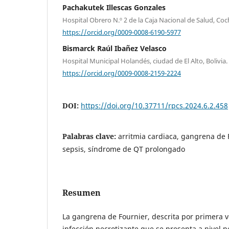
Pachakutek Illescas Gonzales
Hospital Obrero N.º 2 de la Caja Nacional de Salud, Co
https://orcid.org/0009-0008-6190-5977
Bismarck Raúl Ibañez Velasco
Hospital Municipal Holandés, ciudad de El Alto, Bolivia.
https://orcid.org/0009-0008-2159-2224
DOI:
https://doi.org/10.37711/rpcs.2024.6.2.458
Palabras clave:
arritmia cardiaca, gangrena de 
sepsis, síndrome de QT prolongado
Resumen
La gangrena de Fournier, descrita por primera v
infección necrotizante que se presenta a nivel p