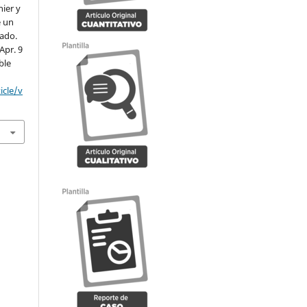
ier y
e un
rado.
Apr. 9
ble
icle/v