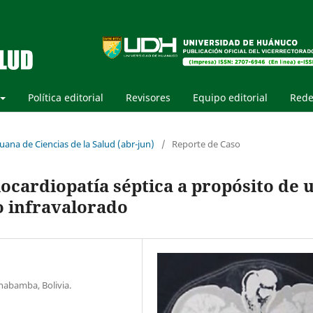
Política editorial
Revisores
Equipo editorial
Rede
uana de Ciencias de la Salud (abr-jun)
/
Reporte de Caso
ocardiopatía séptica a propósito de 
co infravalorado
chabamba, Bolivia.