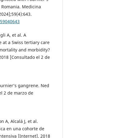
rn Romania. Medicina
2024];59(4):643.
a59040643
li A, et al. A
at a Swiss tertiary care
mortality and morbidity?
2018 [Consultado el 2 de
Fournier’s gangrene. Ned
el 2 de marzo de
A, Alcalá J, et al.
tica en una cohorte de
ntensiva [Internet]. 2018