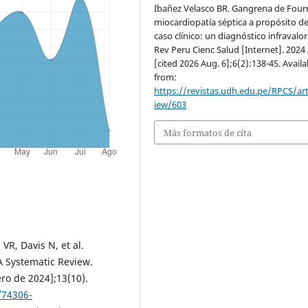
Ibañez Velasco BR. Gangrena de Fourn
miocardiopatía séptica a propósito d
caso clínico: un diagnóstico infravalo
Rev Peru Cienc Salud [Internet]. 2024 
[cited 2026 Aug. 6];6(2):138-45. Availa
from:
https://revistas.udh.edu.pe/RPCS/art
iew/603
Más formatos de cita
VR, Davis N, et al.
A Systematic Review.
ro de 2024];13(10).
/74306-