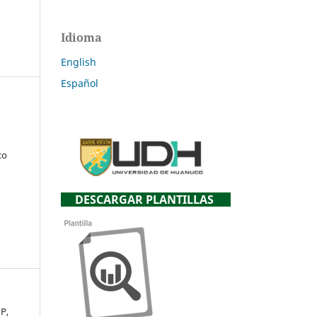
Idioma
English
Español
x
co
DESCARGAR PLANTILLAS
 P,