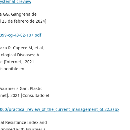
ystematicreview
ia GG. Gangrena de
l 25 de febrero de 2024];
099-cg-43-02-107.pdf
cca R, Capece M, et al.
ological Diseases: A
e [Internet]. 2021
isponible en:
ournier’s Gan: Plastic
net]. 2021 [Consultado el
3000/practical_review_of_the_current_management_of.22.aspx
ial Resistance Index and
agnosed with Fournier’s