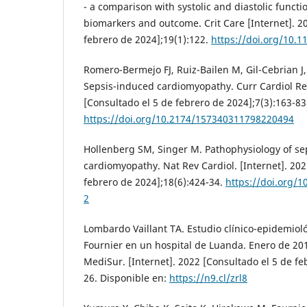
- a comparison with systolic and diastolic funct
biomarkers and outcome. Crit Care [Internet]. 2
febrero de 2024];19(1):122.
https://doi.org/10.
Romero-Bermejo FJ, Ruiz-Bailen M, Gil-Cebrian J
Sepsis-induced cardiomyopathy. Curr Cardiol Rev
[Consultado el 5 de febrero de 2024];7(3):163-83
https://doi.org/10.2174/157340311798220494
Hollenberg SM, Singer M. Pathophysiology of se
cardiomyopathy. Nat Rev Cardiol. [Internet]. 202
febrero de 2024];18(6):424-34.
https://doi.org/
2
Lombardo Vaillant TA. Estudio clínico-epidemio
Fournier en un hospital de Luanda. Enero de 20
MediSur. [Internet]. 2022 [Consultado el 5 de fe
26. Disponible en:
https://n9.cl/zrl8