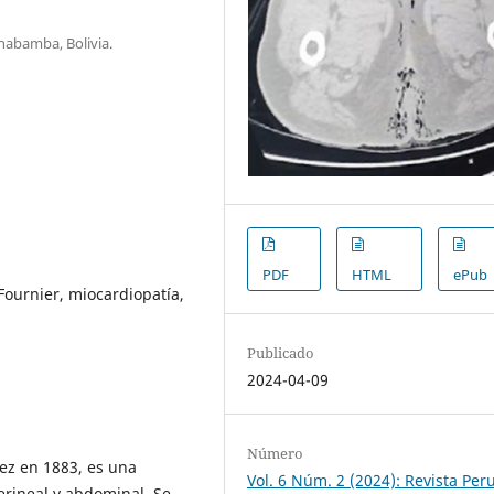
chabamba, Bolivia.
PDF
HTML
ePub
Fournier, miocardiopatía,
Publicado
2024-04-09
Número
ez en 1883, es una
Vol. 6 Núm. 2 (2024): Revista Per
erineal y abdominal. Se