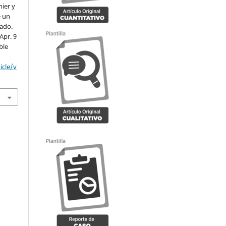
ier y
e un
rado.
Apr. 9
ble
icle/v