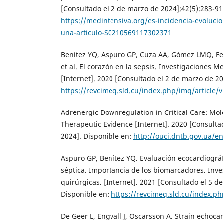
[Consultado el 2 de marzo de 2024];42(5):283-91
https://medintensiva.org/es-incidencia-evolucio
una-articulo-S0210569117302371
Benítez YQ, Aspuro GP, Cuza AA, Gómez LMQ, Fe
et al. El corazón en la sepsis. Investigaciones 
[Internet]. 2020 [Consultado el 2 de marzo de 20
https://revcimeq.sld.cu/index.php/imq/article/
Adrenergic Downregulation in Critical Care: M
Therapeutic Evidence [Internet]. 2020 [Consulta
2024]. Disponible en:
http://ouci.dntb.gov.ua/
Aspuro GP, Benítez YQ. Evaluación ecocardiográf
séptica. Importancia de los biomarcadores. Inv
quirúrgicas. [Internet]. 2021 [Consultado el 5 de
Disponible en:
https://revcimeq.sld.cu/index.ph
De Geer L, Engvall J, Oscarsson A. Strain echoca