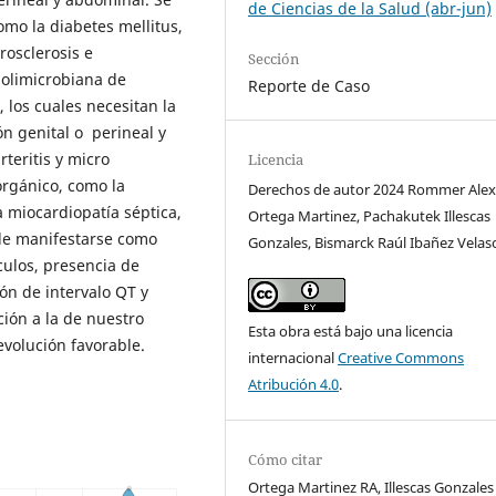
de Ciencias de la Salud (abr-jun)
omo la diabetes mellitus,
rosclerosis e
Sección
polimicrobiana de
Reporte de Caso
los cuales necesitan la
ión genital o perineal y
teritis y micro
Licencia
orgánico, como la
Derechos de autor 2024 Rommer Ale
a miocardiopatía séptica,
Ortega Martinez, Pachakutek Illescas
ede manifestarse como
Gonzales, Bismarck Raúl Ibañez Velas
culos, presencia de
ón de intervalo QT y
ción a la de nuestro
Esta obra está bajo una licencia
volución favorable.
internacional
Creative Commons
Atribución 4.0
.
Cómo citar
Ortega Martinez RA, Illescas Gonzales