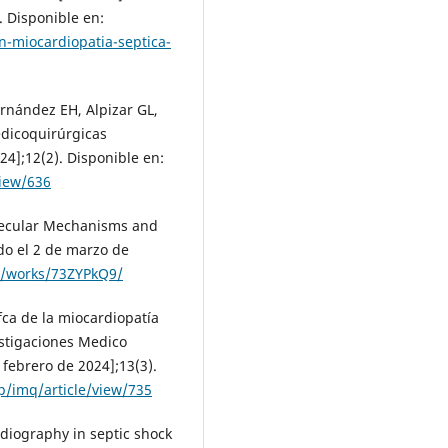
. Disponible en:
n-miocardiopatia-septica-
rnández EH, Alpizar GL,
Medicoquirúrgicas
24];12(2). Disponible en:
view/636
olecular Mechanisms and
do el 2 de marzo de
en/works/73ZYPkQ9/
ca de la miocardiopatía
estigaciones Medico
 febrero de 2024];13(3).
p/imq/article/view/735
rdiography in septic shock