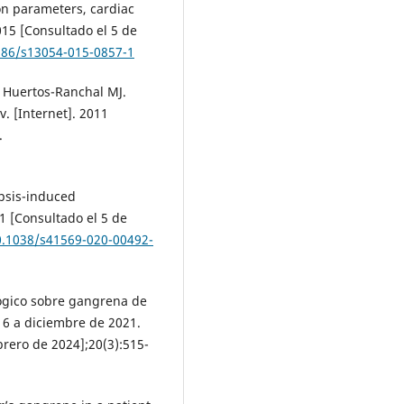
ion parameters, cardiac
015 [Consultado el 5 de
1186/s13054-015-0857-1
, Huertos-Ranchal MJ.
. [Internet]. 2011
.
psis-induced
1 [Consultado el 5 de
10.1038/s41569-020-00492-
lógico sobre gangrena de
16 a diciembre de 2021.
brero de 2024];20(3):515-