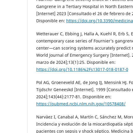
Gangrene in a Tertiary Hospital in North Easte
[Internet] 2023 [Consultado el 26 de febrero de 
Disponible en:
https://doi.org/10.3390/medicin
Wetterauer C, Ebbing J, Halla A, Kuehl R, Erb S, Eg
contemporary case series of Fournier’s gangrene 
center—can scoring systems accurately predict 
World Journal of Emergency Surgery [Internet]. 
marzo de 2024];13(1):25. Disponible en:
https://doi.org/10.1186%2Fs13017-018-0187-0
Pol AG, Groeneveld AE, de Jong IJ, Mensink HJ. 
Tijdschr Geneeskd [Internet]. 1999 [Consultado 
2024];143(44):2177-81. Disponible en:
https://pubmed.ncbi.nlm.nih.gov/10578408/
Narváez I, Canabal A, Martín C, Sánchez M, Moron 
Incidencia y evolución de la miocardiopatía sép
pacientes con sepsis y shock séptico. Medicina I