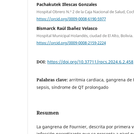
Pachakutek Illescas Gonzales
Hospital Obrero N.º 2 de la Caja Nacional de Salud, Co
https://orcid.org/0009-0008-6190-5977
Bismarck Raúl Ibañez Velasco
Hospital Municipal Holandés, ciudad de El Alto, Bolivia.
https://orcid.org/0009-0008-2159-2224
DOI:
https://doi.org/10.37711/rpcs.2024.6.2.458
Palabras clave:
arritmia cardiaca, gangrena de 
sepsis, síndrome de QT prolongado
Resumen
La gangrena de Fournier, descrita por primera v
infección necrotizante que se presenta a nivel p