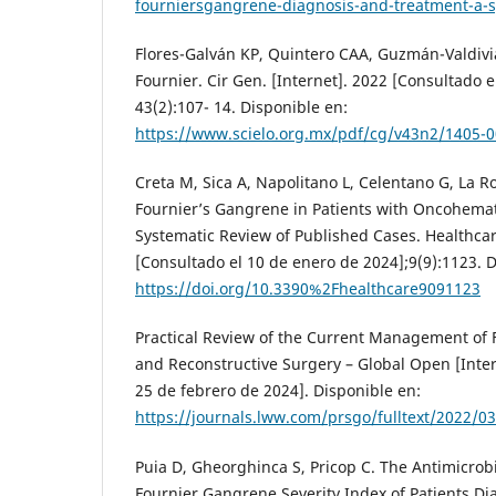
fourniersgangrene-diagnosis-and-treatment-a-s
Flores-Galván KP, Quintero CAA, Guzmán-Valdiv
Fournier. Cir Gen. [Internet]. 2022 [Consultado e
43(2):107- 14. Disponible en:
https://www.scielo.org.mx/pdf/cg/v43n2/1405-0
Creta M, Sica A, Napolitano L, Celentano G, La Ro
Fournier’s Gangrene in Patients with Oncohemat
Systematic Review of Published Cases. Healthcar
[Consultado el 10 de enero de 2024];9(9):1123. D
https://doi.org/10.3390%2Fhealthcare9091123
Practical Review of the Current Management of F
and Reconstructive Surgery – Global Open [Inter
25 de febrero de 2024]. Disponible en:
https://journals.lww.com/prsgo/fulltext/2022/0
Puia D, Gheorghinca S, Pricop C. The Antimicrob
Fournier Gangrene Severity Index of Patients Di