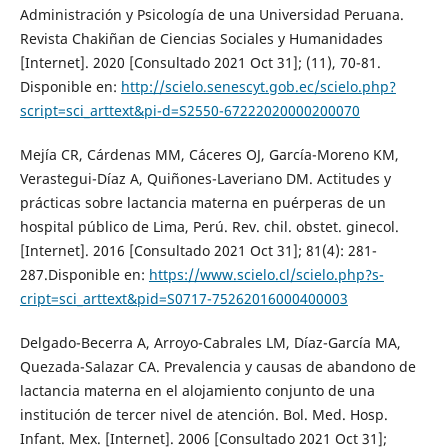
Administración y Psicología de una Universidad Peruana.
Revista Chakiñan de Ciencias Sociales y Humanidades
[Internet]. 2020 [Consultado 2021 Oct 31]; (11), 70-81.
Disponible en:
http://scielo.senescyt.gob.ec/scielo.php?
script=sci_arttext&pi-d=S2550-67222020000200070
Mejía CR, Cárdenas MM, Cáceres OJ, García-Moreno KM,
Verastegui-Díaz A, Quiñones-Laveriano DM. Actitudes y
prácticas sobre lactancia materna en puérperas de un
hospital público de Lima, Perú. Rev. chil. obstet. ginecol.
[Internet]. 2016 [Consultado 2021 Oct 31]; 81(4): 281-
287.Disponible en:
https://www.scielo.cl/scielo.php?s-
cript=sci_arttext&pid=S0717-75262016000400003
Delgado-Becerra A, Arroyo-Cabrales LM, Díaz-García MA,
Quezada-Salazar CA. Prevalencia y causas de abandono de
lactancia materna en el alojamiento conjunto de una
institución de tercer nivel de atención. Bol. Med. Hosp.
Infant. Mex. [Internet]. 2006 [Consultado 2021 Oct 31];