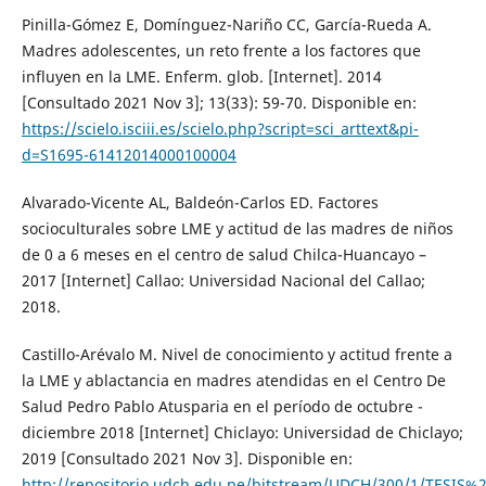
Pinilla-Gómez E, Domínguez-Nariño CC, García-Rueda A.
Madres adolescentes, un reto frente a los factores que
influyen en la LME. Enferm. glob. [Internet]. 2014
[Consultado 2021 Nov 3]; 13(33): 59-70. Disponible en:
https://scielo.isciii.es/scielo.php?script=sci_arttext&pi-
d=S1695-61412014000100004
Alvarado-Vicente AL, Baldeón-Carlos ED. Factores
socioculturales sobre LME y actitud de las madres de niños
de 0 a 6 meses en el centro de salud Chilca-Huancayo –
2017 [Internet] Callao: Universidad Nacional del Callao;
2018.
Castillo-Arévalo M. Nivel de conocimiento y actitud frente a
la LME y ablactancia en madres atendidas en el Centro De
Salud Pedro Pablo Atusparia en el período de octubre -
diciembre 2018 [Internet] Chiclayo: Universidad de Chiclayo;
2019 [Consultado 2021 Nov 3]. Disponible en:
http://repositorio.udch.edu.pe/bitstream/UDCH/300/1/TESI