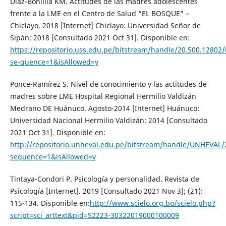
Diaz-Bonillla KM. Actitudes de las madres adolescentes
frente a la LME en el Centro de Salud “EL BOSQUE” –
Chiclayo, 2018 [Internet] Chiclayo: Universidad Señor de
Sipán; 2018 [Consultado 2021 Oct 31]. Disponible en:
https://repositorio.uss.edu.pe/bitstream/handle/20.500.128
se-quence=1&isAllowed=y
Ponce-Ramírez S. Nivel de conocimiento y las actitudes de
madres sobre LME Hospital Regional Hermilio Valdizán
Medrano DE Huánuco. Agosto-2014 [Internet] Huánuco:
Universidad Nacional Hermilio Valdizán; 2014 [Consultado
2021 Oct 31]. Disponible en:
http://repositorio.unheval.edu.pe/bitstream/handle/UNHEV
sequence=1&isAllowed=y
Tintaya-Condori P. Psicología y personalidad. Revista de
Psicología [Internet]. 2019 [Consultado 2021 Nov 3]; (21):
115-134. Disponible en:
http://www.scielo.org.bo/scielo.php?
script=sci_arttext&pid=S2223-30322019000100009