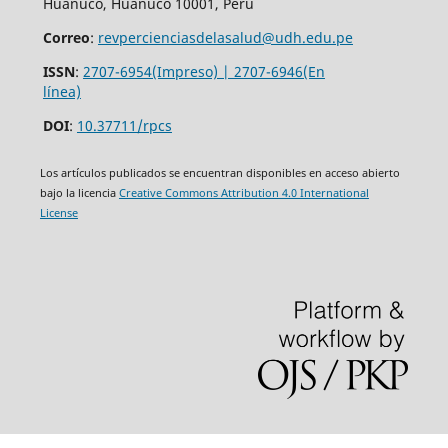
Huánuco, Huánuco 10001, Perú
Correo
:
revpercienciasdelasalud@udh.edu.pe
ISSN
:
2707-6954(Impreso) | 2707-6946(En
línea)
DOI
:
10.37711/rpcs
Los artículos publicados se encuentran disponibles en acceso abierto
bajo la licencia
Creative Commons Attribution 4.0 International
License