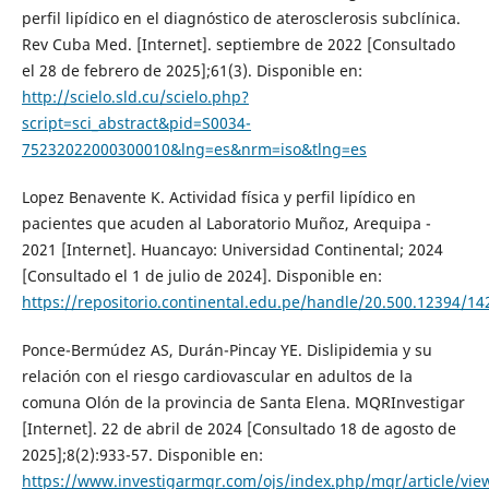
perfil lipídico en el diagnóstico de aterosclerosis subclínica.
Rev Cuba Med. [Internet]. septiembre de 2022 [Consultado
el 28 de febrero de 2025];61(3). Disponible en:
http://scielo.sld.cu/scielo.php?
script=sci_abstract&pid=S0034-
75232022000300010&lng=es&nrm=iso&tlng=es
Lopez Benavente K. Actividad física y perfil lipídico en
pacientes que acuden al Laboratorio Muñoz, Arequipa -
2021 [Internet]. Huancayo: Universidad Continental; 2024
[Consultado el 1 de julio de 2024]. Disponible en:
https://repositorio.continental.edu.pe/handle/20.500.12394/14
Ponce-Bermúdez AS, Durán-Pincay YE. Dislipidemia y su
relación con el riesgo cardiovascular en adultos de la
comuna Olón de la provincia de Santa Elena. MQRInvestigar
[Internet]. 22 de abril de 2024 [Consultado 18 de agosto de
2025];8(2):933-57. Disponible en:
https://www.investigarmqr.com/ojs/index.php/mqr/article/vie