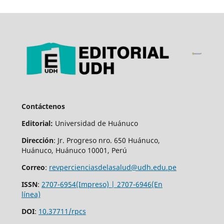
Contáctenos
Editorial:
Universidad de Huánuco
Dirección
: Jr. Progreso nro. 650 Huánuco,
Huánuco, Huánuco 10001, Perú
Correo
:
revpercienciasdelasalud@udh.edu.pe
ISSN
:
2707-6954(Impreso) | 2707-6946(En
línea)
DOI
:
10.37711/rpcs