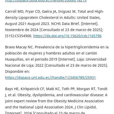
http://dspace.udla.edu.ec/handle/33000/16215
Carroll MD, Fryar CD, Gwira JA, Iniguez M. Total and High-
density Lipoprotein Cholesterol in Adults: United States,
August 2021-August 2023. NCHS Data Brief. [Internet].
Noviembre de 2024 [Consultado el 23 de marzo de 2025];
(515):CS354900.
https://dx.doi.org/10.15620/cdc/165796
Bravo Macay NC. Prevalencia de la hipertrigliceridemia en la
población de mujeres y hombres adultos en el cantón
Huaquillas, en el periodo 2019 [Internet]. Loja: Universidad
Nacional de Loja; 2022 [Consultado el 23 de marzo de 2025].
Disponible en:
https://dspace.unl.edu.ec//handle/123456789/25931
Bays HE, Kirkpatrick CF, Maki KC, Toth PP, Morgan RT, Tondt
J, et al. Obesity, dyslipidemia, and cardiovascular disease: A
joint expert review from the Obesity Medicine Association
and the National Lipid Association 2024. J Clin Lipidol.
[Internet]. 2024 [Consultado el 23 de marzo de