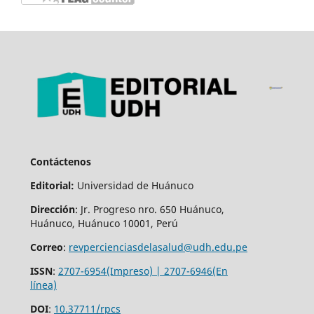
Contáctenos
Editorial:
Universidad de Huánuco
Dirección
: Jr. Progreso nro. 650 Huánuco,
Huánuco, Huánuco 10001, Perú
Correo
:
revpercienciasdelasalud@udh.edu.pe
ISSN
:
2707-6954(Impreso) | 2707-6946(En
línea)
DOI
:
10.37711/rpcs