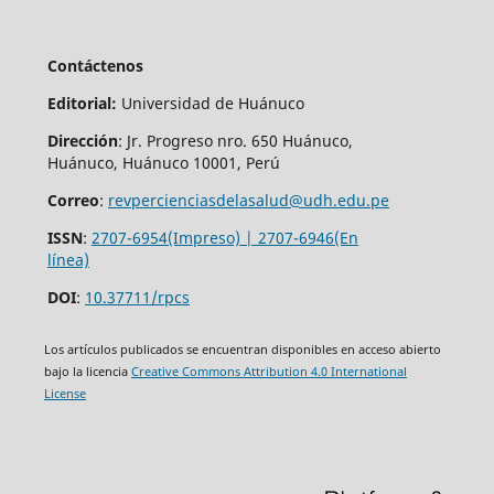
Contáctenos
Editorial:
Universidad de Huánuco
Dirección
: Jr. Progreso nro. 650 Huánuco,
Huánuco, Huánuco 10001, Perú
Correo
:
revpercienciasdelasalud@udh.edu.pe
ISSN
:
2707-6954(Impreso) | 2707-6946(En
línea)
DOI
:
10.37711/rpcs
Los artículos publicados se encuentran disponibles en acceso abierto
bajo la licencia
Creative Commons Attribution 4.0 International
License