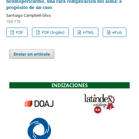
neumopericardio, una rara complicación del asma: a
propósito de un caso
Santiago Campbell-Silva
169-170
PDF
PDF (Inglés)
HTML
ePub
Enviar un artículo
INDIZACIONES