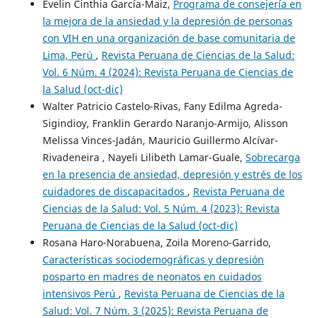
Evelin Cinthia García-Maiz,
Programa de consejería en
la mejora de la ansiedad y la depresión de personas
con VIH en una organización de base comunitaria de
Lima, Perú
,
Revista Peruana de Ciencias de la Salud:
Vol. 6 Núm. 4 (2024): Revista Peruana de Ciencias de
la Salud (oct-dic)
Walter Patricio Castelo-Rivas, Fany Edilma Agreda-
Sigindioy, Franklin Gerardo Naranjo-Armijo, Alisson
Melissa Vinces-Jadán, Mauricio Guillermo Alcívar-
Rivadeneira , Nayeli Lilibeth Lamar-Guale,
Sobrecarga
en la presencia de ansiedad, depresión y estrés de los
cuidadores de discapacitados
,
Revista Peruana de
Ciencias de la Salud: Vol. 5 Núm. 4 (2023): Revista
Peruana de Ciencias de la Salud (oct-dic)
Rosana Haro-Norabuena, Zoila Moreno-Garrido,
Características sociodemográficas y depresión
posparto en madres de neonatos en cuidados
intensivos Perú
,
Revista Peruana de Ciencias de la
Salud: Vol. 7 Núm. 3 (2025): Revista Peruana de