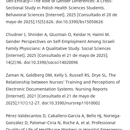
Self-Efficacy—The Role of Gender Differences: A Cross-
Sectional Study in Polish Health Sciences Students.
Behavioral Sciences [Internet]. 2025 [Consultado el 20 de
mayo de 2025];15(5):626. doi:10.3390/bs15050626
Chudner I, Shnider A, Gluzman O, Keidar H, Haimi M.
Gender Perspectives on Self-Employment Among Israeli
Family Physicians: A Qualitative Study. Social Sciences
[Internet]. 2025 [Consultado el 21 de mayo de 2025];
14(2):96. doi:10.3390/socsci14020096
Zaman N, Goldberg DM, Kelly S, Russell RS, Drye SL. The
Relationship between Nurses’ Training and Perceptions of
Electronic Documentation Systems. Nursing Reports
[Internet]. 2021 [Consultado el 21 de mayo de
2025];11(1):12-27. doi:10.3390/nursrep11010002
Pérez-Valdecantos D, Caballero-García A, Bello HJ, Noriega-
González D, Palomar-Ciria N, Roche A, et al. Professional
Quality of Life of Healthcare Workers in Hospital Emergency