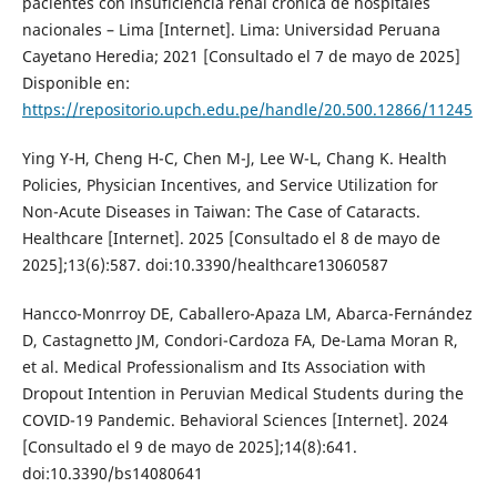
pacientes con insuficiencia renal crónica de hospitales
nacionales – Lima [Internet]. Lima: Universidad Peruana
Cayetano Heredia; 2021 [Consultado el 7 de mayo de 2025]
Disponible en:
https://repositorio.upch.edu.pe/handle/20.500.12866/11245
Ying Y-H, Cheng H-C, Chen M-J, Lee W-L, Chang K. Health
Policies, Physician Incentives, and Service Utilization for
Non-Acute Diseases in Taiwan: The Case of Cataracts.
Healthcare [Internet]. 2025 [Consultado el 8 de mayo de
2025];13(6):587. doi:10.3390/healthcare13060587
Hancco-Monrroy DE, Caballero-Apaza LM, Abarca-Fernández
D, Castagnetto JM, Condori-Cardoza FA, De-Lama Moran R,
et al. Medical Professionalism and Its Association with
Dropout Intention in Peruvian Medical Students during the
COVID-19 Pandemic. Behavioral Sciences [Internet]. 2024
[Consultado el 9 de mayo de 2025];14(8):641.
doi:10.3390/bs14080641