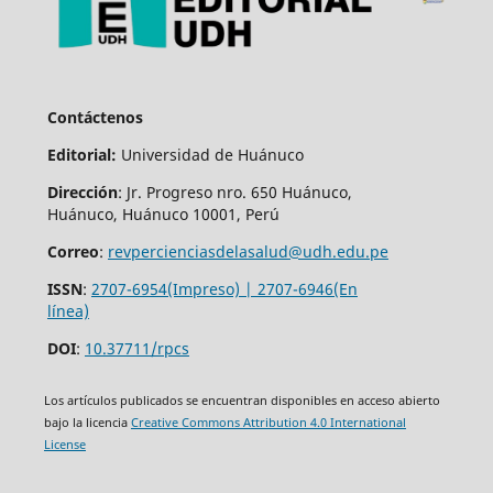
Contáctenos
Editorial:
Universidad de Huánuco
Dirección
: Jr. Progreso nro. 650 Huánuco,
Huánuco, Huánuco 10001, Perú
Correo
:
revpercienciasdelasalud@udh.edu.pe
ISSN
:
2707-6954(Impreso) | 2707-6946(En
línea)
DOI
:
10.37711/rpcs
Los artículos publicados se encuentran disponibles en acceso abierto
bajo la licencia
Creative Commons Attribution 4.0 International
License