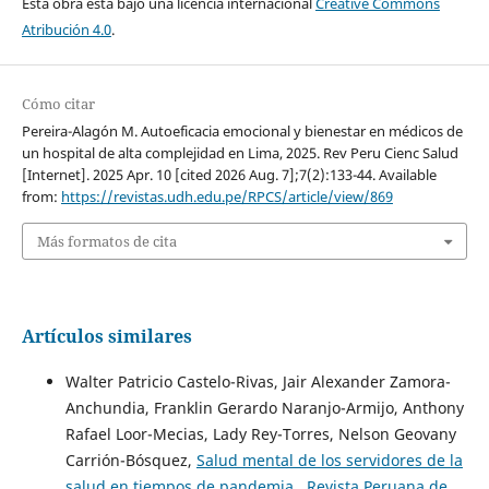
Esta obra está bajo una licencia internacional
Creative Commons
Atribución 4.0
.
Cómo citar
Pereira-Alagón M. Autoeficacia emocional y bienestar en médicos de
un hospital de alta complejidad en Lima, 2025. Rev Peru Cienc Salud
[Internet]. 2025 Apr. 10 [cited 2026 Aug. 7];7(2):133-44. Available
from:
https://revistas.udh.edu.pe/RPCS/article/view/869
Más formatos de cita
Artículos similares
Walter Patricio Castelo-Rivas, Jair Alexander Zamora-
Anchundia, Franklin Gerardo Naranjo-Armijo, Anthony
Rafael Loor-Mecias, Lady Rey-Torres, Nelson Geovany
Carrión-Bósquez,
Salud mental de los servidores de la
salud en tiempos de pandemia
,
Revista Peruana de