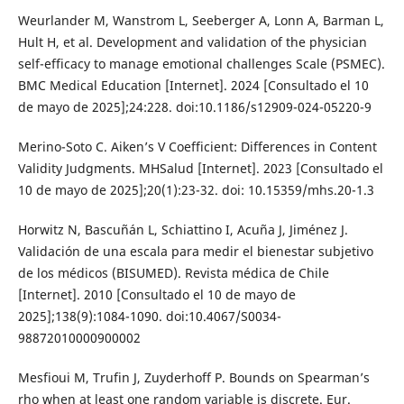
Weurlander M, Wanstrom L, Seeberger A, Lonn A, Barman L,
Hult H, et al. Development and validation of the physician
self-efficacy to manage emotional challenges Scale (PSMEC).
BMC Medical Education [Internet]. 2024 [Consultado el 10
de mayo de 2025];24:228. doi:10.1186/s12909-024-05220-9
Merino-Soto C. Aiken’s V Coefficient: Differences in Content
Validity Judgments. MHSalud [Internet]. 2023 [Consultado el
10 de mayo de 2025];20(1):23-32. doi: 10.15359/mhs.20-1.3
Horwitz N, Bascuñán L, Schiattino I, Acuña J, Jiménez J.
Validación de una escala para medir el bienestar subjetivo
de los médicos (BISUMED). Revista médica de Chile
[Internet]. 2010 [Consultado el 10 de mayo de
2025];138(9):1084-1090. doi:10.4067/S0034-
98872010000900002
Mesfioui M, Trufin J, Zuyderhoff P. Bounds on Spearman’s
rho when at least one random variable is discrete. Eur.