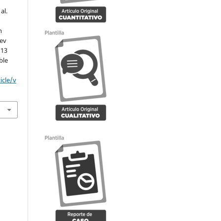
al.
n
Rev
 13
ble
icle/v