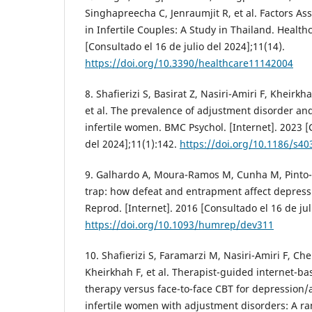
Singhapreecha C, Jenraumjit R, et al. Factors As
in Infertile Couples: A Study in Thailand. Healthc
[Consultado el 16 de julio del 2024];11(14).
https://doi.org/10.3390/healthcare11142004
8. Shafierizi S, Basirat Z, Nasiri-Amiri F, Kheirk
et al. The prevalence of adjustment disorder and
infertile women. BMC Psychol. [Internet]. 2023 [
del 2024];11(1):142.
https://doi.org/10.1186/s4
9. Galhardo A, Moura-Ramos M, Cunha M, Pinto-Go
trap: how defeat and entrapment affect depre
Reprod. [Internet]. 2016 [Consultado el 16 de jul
https://doi.org/10.1093/humrep/dev311
10. Shafierizi S, Faramarzi M, Nasiri-Amiri F, Che
Kheirkhah F, et al. Therapist-guided internet-ba
therapy versus face-to-face CBT for depression
infertile women with adjustment disorders: A ra