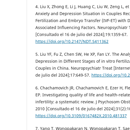
4. Liu X, Zhong E, Li J, Huang C, Liu W, Zeng L, et
Anxiety and Depression Situation in Couples Rece
Fertilization and Embryo Transfer (IVF-ET) with
Associated Influencing Factors. Neuropsychiatr T
[Consultado el 16 de julio del 2024];19:1359-67.
https://doi.org/10.2147/NDT.S411362
5. Liu YF, Fu Z, Chen SW, He XP, Fan LY. The Anal
Depression in Different Stages of in vitro Fertil
Couples in China. Neuropsychiatr Treat [Internet
de julio del 2024];17:649-57.
https://doi.org/10
6. Chachamovich JR, Chachamovich E, Ezer H, Fl
EP. Investigating quality of life and health-related
infertility: a systematic review. J Psychosom Obst
2010 [Consultado el 16 de julio del 2024];31(2):1
https://doi.org/10.3109/0167482X.2010.481337
7. Yang T, Wongpakaran N, Wongpakaran T, Sa