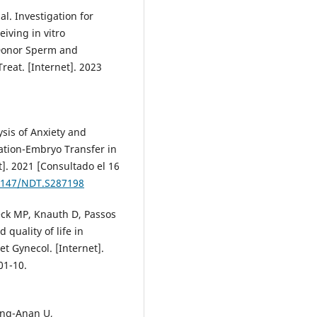
 al. Investigation for
iving in vitro
 Donor Sperm and
reat. [Internet]. 2023
ysis of Anxiety and
ization-Embryo Transfer in
]. 2021 [Consultado el 16
.2147/NDT.S287198
eck MP, Knauth D, Passos
 quality of life in
et Gynecol. [Internet].
01-10.
eng-Anan U,