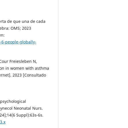
erta de que una de cada
inebra: OMS; 2023
en:
6-people-globally-
Cour Freiesleben N,
sion in women with asthma
nternet]. 2023 [Consultado
 psychological
 Gynecol Neonatal Nurs.
024];14(6 Suppl):63s-6s.
3.x