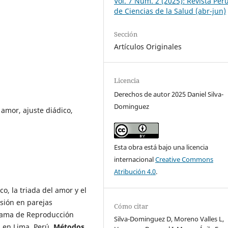
Vol. 7 Núm. 2 (2025): Revista Per
de Ciencias de la Salud (abr-jun)
Sección
Artículos Originales
Licencia
Derechos de autor 2025 Daniel Silva-
Dominguez
 amor, ajuste diádico,
Esta obra está bajo una licencia
internacional
Creative Commons
Atribución 4.0
.
co, la triada del amor y el
esión en parejas
Cómo citar
grama de Reproducción
Silva-Dominguez D, Moreno Valles L,
l en Lima, Perú.
Métodos.