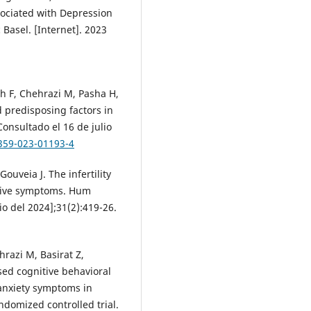
sociated with Depression
 Basel. [Internet]. 2023
hah F, Chehrazi M, Pasha H,
 predisposing factors in
Consultado el 16 de julio
0359-023-01193-4
uveia J. The infertility
ssive symptoms. Hum
io del 2024];31(2):419-26.
hrazi M, Basirat Z,
sed cognitive behavioral
/anxiety symptoms in
ndomized controlled trial.