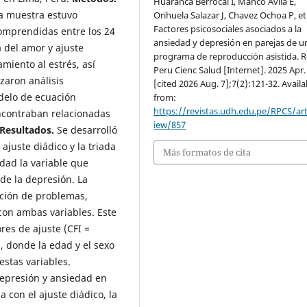
Huaranca Berrocal I, Manco Ávila E,
La muestra estuvo
Orihuela Salazar J, Chavez Ochoa P, et 
Factores psicosociales asociados a la
omprendidas entre los 24
ansiedad y depresión en parejas de u
a del amor y ajuste
programa de reproducción asistida. 
amiento al estrés, así
Peru Cienc Salud [Internet]. 2025 Apr.
zaron análisis
[cited 2026 Aug. 7];7(2):121-32. Availa
odelo de ecuación
from:
https://revistas.udh.edu.pe/RPCS/art
encontraban relacionadas
iew/857
Resultados.
Se desarrolló
ajuste diádico y la triada
Más formatos de cita
dad la variable que
de la depresión. La
ución de problemas,
 con ambas variables. Este
es de ajuste (CFI =
, donde la edad y el sexo
estas variables.
 depresión y ansiedad en
 con el ajuste diádico, la