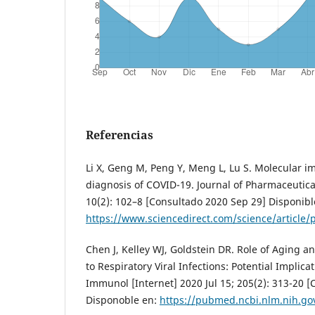
Referencias
Li X, Geng M, Peng Y, Meng L, Lu S. Molecular
diagnosis of COVID-19. Journal of Pharmaceutical
10(2): 102–8 [Consultado 2020 Sep 29] Disponibl
https://www.sciencedirect.com/science/article
Chen J, Kelley WJ, Goldstein DR. Role of Aging
to Respiratory Viral Infections: Potential Implica
Immunol [Internet] 2020 Jul 15; 205(2): 313-20 
Disponoble en:
https://pubmed.ncbi.nlm.nih.go