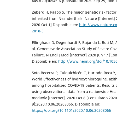
4453(20)30546-6 [Consultado 2020 Sep 29] doi: 1
Zeberg H, Pääbo S. The major genetic risk factor
inherited from Neanderthals. Nature [Internet]
2020 Oct 1] Disponible en:
http://www.nature.co
2818-3
Ellinghaus D, Degenhardt F, Bujanda L, Buti M, Alb
al. Genomewide Association Study of Severe Cov
Failure. N Engl J Med [Internet] 2020 Jun 17 [Co
Disponible en:
http://www.nejm.org/doi/10.10
Soto-Becerra P, Culquichicón C, Hurtado-Roca Y, A
World Effectiveness of hydroxychloroquine, azit
among hospitalized COVID-19 patients: Results of
using observational data from a nationwide Hea
medRxiv [Internet]. 2020 Oct 8 [Consultado 2020
9];2020.10.06.20208066. Disponible en:
https://doi.org/10.1101/2020.10.06.20208066