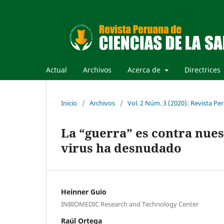
Actual
Archivos
Acerca de
Directrices
Inicio
/
Archivos
/
Vol. 2 Núm. 3 (2020): Revista Per
La “guerra” es contra nues
virus ha desnudado
Heinner Guio
INBIOMEDIC Research and Technology Center
Raúl Ortega