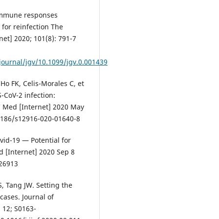
 immune responses
 for reinfection The
net] 2020; 101(8): 791-7
journal/jgv/10.1099/jgv.0.001439
Ho FK, Celis-Morales C, et
-CoV-2 infection:
C Med [Internet] 2020 May
.1186/s12916-020-01640-8
id-19 — Potential for
d [Internet] 2020 Sep 8
026913
S, Tang JW. Setting the
 cases. Journal of
 12; S0163-