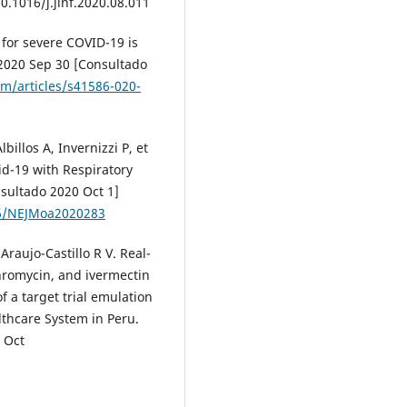
0.1016/j.jinf.2020.08.011
 for severe COVID-19 is
 2020 Sep 30 [Consultado
m/articles/s41586-020-
illos A, Invernizzi P, et
id-19 with Respiratory
nsultado 2020 Oct 1]
56/NEJMoa2020283
raujo-Castillo R V. Real-
hromycin, and ivermectin
 a target trial emulation
lthcare System in Peru.
 Oct