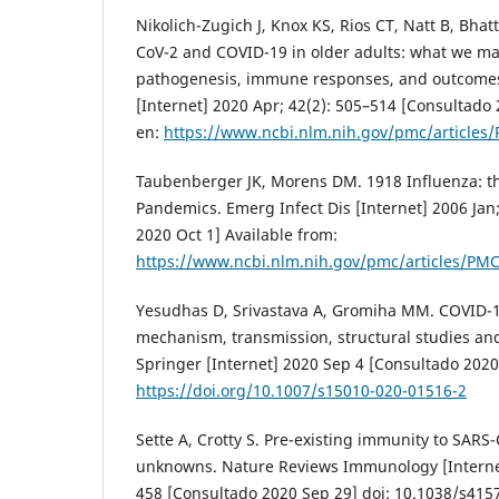
Nikolich-Zugich J, Knox KS, Rios CT, Natt B, Bhat
CoV-2 and COVID-19 in older adults: what we m
pathogenesis, immune responses, and outcomes
[Internet] 2020 Apr; 42(2): 505–514 [Consultado
en:
https://www.ncbi.nlm.nih.gov/pmc/articles
Taubenberger JK, Morens DM. 1918 Influenza: th
Pandemics. Emerg Infect Dis [Internet] 2006 Jan
2020 Oct 1] Available from:
https://www.ncbi.nlm.nih.gov/pmc/articles/PM
Yesudhas D, Srivastava A, Gromiha MM. COVID-19
mechanism, transmission, structural studies and
Springer [Internet] 2020 Sep 4 [Consultado 2020
https://doi.org/10.1007/s15010-020-01516-2
Sette A, Crotty S. Pre-existing immunity to SAR
unknowns. Nature Reviews Immunology [Internet
458 [Consultado 2020 Sep 29] doi: 10.1038/s415