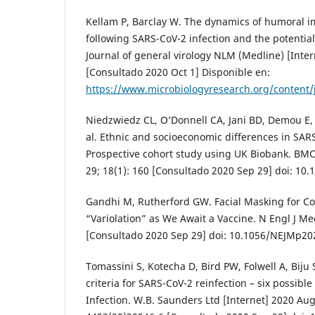
Kellam P, Barclay W. The dynamics of humoral
following SARS-CoV-2 infection and the potential
Journal of general virology NLM (Medline) [Inter
[Consultado 2020 Oct 1] Disponible en:
https://www.microbiologyresearch.org/content/
Niedzwiedz CL, O’Donnell CA, Jani BD, Demou E, 
al. Ethnic and socioeconomic differences in SARS
Prospective cohort study using UK Biobank. BM
29; 18(1): 160 [Consultado 2020 Sep 29] doi: 10
Gandhi M, Rutherford GW. Facial Masking for Cov
“Variolation” as We Await a Vaccine. N Engl J Me
[Consultado 2020 Sep 29] doi: 10.1056/NEJMp2
Tomassini S, Kotecha D, Bird PW, Folwell A, Biju 
criteria for SARS-CoV-2 reinfection – six possible
Infection. W.B. Saunders Ltd [Internet] 2020 Aug