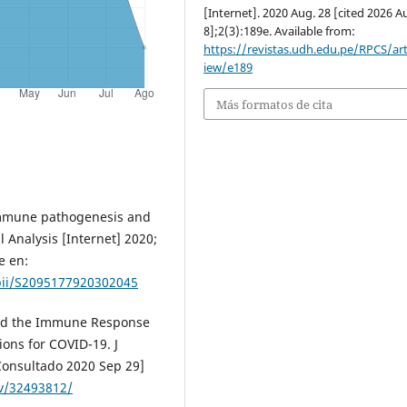
[Internet]. 2020 Aug. 28 [cited 2026 A
8];2(3):189e. Available from:
https://revistas.udh.edu.pe/RPCS/art
iew/e189
Más formatos de cita
 immune pathogenesis and
 Analysis [Internet] 2020;
e en:
/pii/S2095177920302045
 and the Immune Response
tions for COVID-19. J
[Consultado 2020 Sep 29]
v/32493812/