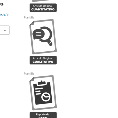
ug.
icle/v