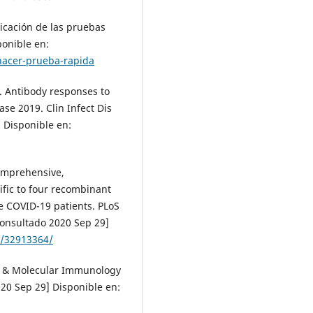
licación de las pruebas
ponible en:
hacer-prueba-rapida
l. Antibody responses to
ase 2019. Clin Infect Dis
 Disponible en:
 comprehensive,
ific to four recombinant
e COVID-19 patients. PLoS
Consultado 2020 Sep 29]
v/32913364/
r & Molecular Immunology
020 Sep 29] Disponible en: