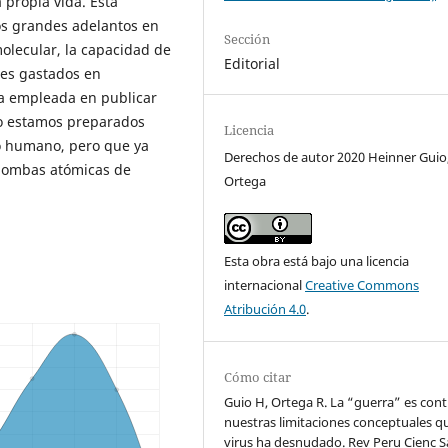
 propia vida. Esta
s grandes adelantos en
Sección
 molecular, la capacidad de
Editorial
ares gastados en
ta empleada en publicar
no estamos preparados
Licencia
jo humano, pero que ya
Derechos de autor 2020 Heinner Guio,
 bombas atómicas de
Ortega
Esta obra está bajo una licencia
internacional
Creative Commons
Atribución 4.0
.
Cómo citar
Guio H, Ortega R. La “guerra” es cont
nuestras limitaciones conceptuales qu
virus ha desnudado. Rev Peru Cienc S