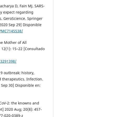
tacharya D, Fain MJ. SARS-
ay expect regarding
. GeroScience. Springer
 2020 Sep 29] Disponible
/PMC7145538/
e Mother of All
; 12(1): 15–22 [Consultado
C3291398/
 outbreak: history,
 therapeutics. Infection.
 Sep 30] Disponible en:
S-CoV-2: the knowns and
] 2020 Aug; 20(8): 457-
77-020-0389-z