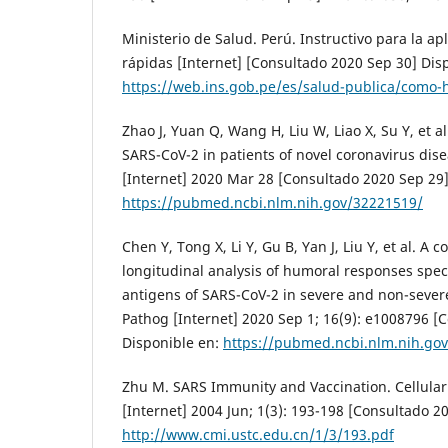
Ministerio de Salud. Perú. Instructivo para la ap
rápidas [Internet] [Consultado 2020 Sep 30] Dis
https://web.ins.gob.pe/es/salud-publica/como-
Zhao J, Yuan Q, Wang H, Liu W, Liao X, Su Y, et a
SARS-CoV-2 in patients of novel coronavirus dise
[Internet] 2020 Mar 28 [Consultado 2020 Sep 29]
https://pubmed.ncbi.nlm.nih.gov/32221519/
Chen Y, Tong X, Li Y, Gu B, Yan J, Liu Y, et al. A
longitudinal analysis of humoral responses spec
antigens of SARS-CoV-2 in severe and non-sever
Pathog [Internet] 2020 Sep 1; 16(9): e1008796 [
Disponible en:
https://pubmed.ncbi.nlm.nih.go
Zhu M. SARS Immunity and Vaccination. Cellula
[Internet] 2004 Jun; 1(3): 193-198 [Consultado 2
http://www.cmi.ustc.edu.cn/1/3/193.pdf