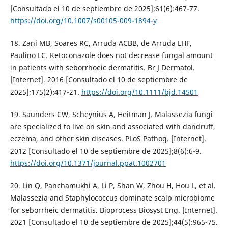
[Consultado el 10 de septiembre de 2025];61(6):467-77.
https://doi.org/10.1007/s00105-009-1894-y
18. Zani MB, Soares RC, Arruda ACBB, de Arruda LHF,
Paulino LC. Ketoconazole does not decrease fungal amount
in patients with seborrhoeic dermatitis. Br J Dermatol.
[Internet]. 2016 [Consultado el 10 de septiembre de
2025];175(2):417-21.
https://doi.org/10.1111/bjd.14501
19. Saunders CW, Scheynius A, Heitman J. Malassezia fungi
are specialized to live on skin and associated with dandruff,
eczema, and other skin diseases. PLoS Pathog. [Internet].
2012 [Consultado el 10 de septiembre de 2025];8(6):6-9.
https://doi.org/10.1371/journal.ppat.1002701
20. Lin Q, Panchamukhi A, Li P, Shan W, Zhou H, Hou L, et al.
Malassezia and Staphylococcus dominate scalp microbiome
for seborrheic dermatitis. Bioprocess Biosyst Eng. [Internet].
2021 [Consultado el 10 de septiembre de 2025];44(5):965-75.