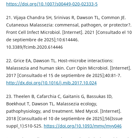
https://doi.org/10.1007/s00449-020-02333-5
21. Vijaya Chandra SH, Srinivas R, Dawson TL, Common JE.
Cutaneous Malassezia: commensal, pathogen, or protector?.
Front Cell Infect Microbiol. [Internet]. 2021 [Consultado el 10
de septiembre de 2025];10:614446.
10.3389/fcimb.2020.614446
22. Grice EA, Dawson TL. Host–microbe interactions:
Malassezia and human skin. Curr Opin Microbiol. [Internet].
2017 [Consultado el 15 de septiembre de 2025];40:81-7.
http://dx.doi.org/10.1016/j.mib.2017.10.024
23. Theelen B, Cafarchia C, Gaitanis G, Bassukas ID,
Boekhout T, Dawson TL. Malassezia ecology,
pathophysiology, and treatment. Med Mycol. [Internet].
2018 [Consultado el 10 de septiembre de 2025];56(Issue
suppl_1):S10-S25.
https://doi.org/10.1093/mmy/myy046