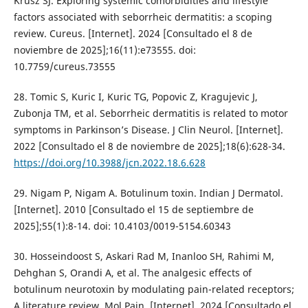
Krusz SJ. Exploring systemic comorbidities and lifestyle
factors associated with seborrheic dermatitis: a scoping
review. Cureus. [Internet]. 2024 [Consultado el 8 de
noviembre de 2025];16(11):e73555. doi:
10.7759/cureus.73555
28. Tomic S, Kuric I, Kuric TG, Popovic Z, Kragujevic J,
Zubonja TM, et al. Seborrheic dermatitis is related to motor
symptoms in Parkinson’s Disease. J Clin Neurol. [Internet].
2022 [Consultado el 8 de noviembre de 2025];18(6):628-34.
https://doi.org/10.3988/jcn.2022.18.6.628
29. Nigam P, Nigam A. Botulinum toxin. Indian J Dermatol.
[Internet]. 2010 [Consultado el 15 de septiembre de
2025];55(1):8-14. doi: 10.4103/0019-5154.60343
30. Hosseindoost S, Askari Rad M, Inanloo SH, Rahimi M,
Dehghan S, Orandi A, et al. The analgesic effects of
botulinum neurotoxin by modulating pain-related receptors;
A literature review. Mol Pain. [Internet]. 2024 [Consultado el