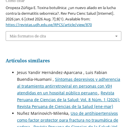
Cómo citar
Oropeza Zúñiga E. Toxina botulínica: ¿un nuevo aliado en la lucha
contra la dermatitis seborreica?. Rev Peru Cienc Salud [Internet].
2026 Jan. 6 [cited 2026 Aug. 7];8(1). Available from:
https://revistas.udh.edu.pe/RPCS/article/view/870
Más formatos de cita
Artículos similares
Jesus Yandir Hernández-Aparcana , Luis Fabian
Buendia-Huamani ,
Síntomas depresivos y adherencia
al tratamiento antirretroviral en personas con VIH
atendidas en un hospital público peruano
,
Revista
Peruana de Ciencias de la Salud: Vol. 8 Núm. 1 (2026):
Revista Peruana de Ciencias de la Salud (ene-mar)
Nuñez Marinovich-Milenka,
Uso de antihipertensivos
como factor protector para fractura no traumática de
cadera
,
Revista Peruana de Ciencias de la Salud: Vol.