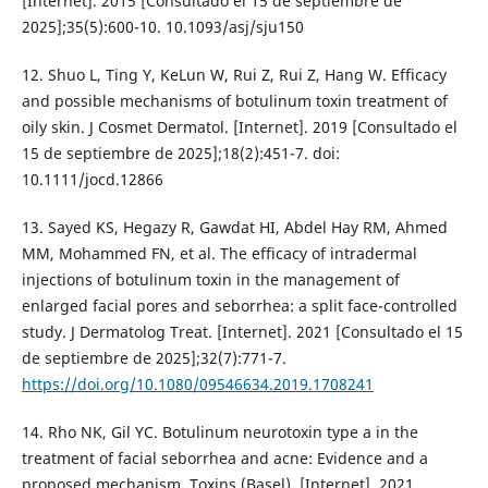
[Internet]. 2015 [Consultado el 15 de septiembre de
2025];35(5):600-10. 10.1093/asj/sju150
12. Shuo L, Ting Y, KeLun W, Rui Z, Rui Z, Hang W. Efficacy
and possible mechanisms of botulinum toxin treatment of
oily skin. J Cosmet Dermatol. [Internet]. 2019 [Consultado el
15 de septiembre de 2025];18(2):451-7. doi:
10.1111/jocd.12866
13. Sayed KS, Hegazy R, Gawdat HI, Abdel Hay RM, Ahmed
MM, Mohammed FN, et al. The efficacy of intradermal
injections of botulinum toxin in the management of
enlarged facial pores and seborrhea: a split face-controlled
study. J Dermatolog Treat. [Internet]. 2021 [Consultado el 15
de septiembre de 2025];32(7):771-7.
https://doi.org/10.1080/09546634.2019.1708241
14. Rho NK, Gil YC. Botulinum neurotoxin type a in the
treatment of facial seborrhea and acne: Evidence and a
proposed mechanism. Toxins (Basel). [Internet]. 2021