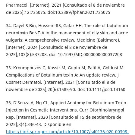
Pharmacol. [Internet]. 2021 [Consultado el 8 de noviembre
de 2025];12:735075. doi:10.3389/fphar.2021.735075
34. Dayel S Bin, Hussein RS, Gafar HH. The role of botulinum
neurotoxin BoNT-A in the management of oily skin and acne
vulgaris: A comprehensive review. Medicine (Baltimore).
[Internet]. 2024 [Consultado el 8 de noviembre de
2025];103(8):E37208. doi: 10.1097/MD.0000000000037208
35. Kroumpouzos G, Kassir M, Gupta M, Patil A, Goldust M.
Complications of Botulinum toxin A: An update review. J
Cosmet Dermatol. [Internet]. 2021 [Consultado el 8 de
noviembre de 2025];20(6):1585-90. doi: 10.1111/jocd.14160
36. D’Souza A, Ng CL. Applied Anatomy for Botulinum Toxin
Injection in Cosmetic Interventions. Curr Otorhinolaryngol
Rep. [Internet]. 2020 [Consultado el 15 de septiembre de
2025];8(4):336-43. Disponible en:
https://link.springer.com/article/10.1007/s40136-020-00308-