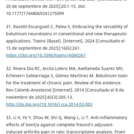
20 de septiembre de 2025];20:1-15. doi:
10.1177/17448069241275099
31. Rasetti-Escargueil C, Palea S. Embracing the versatility of
botulinum neurotoxins in conventional and new therapeutic
applications. Toxins (Basel). [Internet]. 2024 [Consultado el
15 de septiembre de 2025];16(6):261.
https://doi.org/10.3390/toxins16060261
32. Rivera Día RC, Arcila Lotero MA, Avellaneda Suarez MV,
Echeverri Saldarriaga S, Gómez Martínez M. Botulinum toxin
for the treatment of chronic pain. Review of the evidence.
Rev Colomb Anestesiol [Internet]. 2014 [Consultado el 8 de
noviembre de 2025];42(3):205-13.
http://dx.doi.org/10.1016/j.rca.2014.03.003
33. Li X, Ye Y, Zhou W, Shi Q, Wang L, Li T. Anti-inflammatory
effects of bont/a against complete freund’s adjuvant-
induced arthritis pain in rats: transcriptome analysis. Front