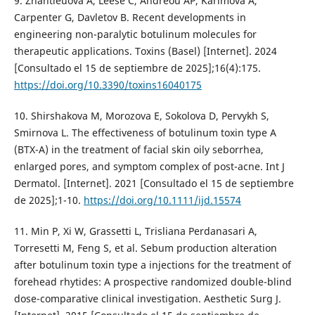
9. Zhantleuova A, Leese C, Andreou AP, Karimova A,
Carpenter G, Davletov B. Recent developments in
engineering non-paralytic botulinum molecules for
therapeutic applications. Toxins (Basel) [Internet]. 2024
[Consultado el 15 de septiembre de 2025];16(4):175.
https://doi.org/10.3390/toxins16040175
10. Shirshakova M, Morozova E, Sokolova D, Pervykh S,
Smirnova L. The effectiveness of botulinum toxin type A
(BTX-A) in the treatment of facial skin oily seborrhea,
enlarged pores, and symptom complex of post-acne. Int J
Dermatol. [Internet]. 2021 [Consultado el 15 de septiembre
de 2025];1-10.
https://doi.org/10.1111/ijd.15574
11. Min P, Xi W, Grassetti L, Trisliana Perdanasari A,
Torresetti M, Feng S, et al. Sebum production alteration
after botulinum toxin type a injections for the treatment of
forehead rhytides: A prospective randomized double-blind
dose-comparative clinical investigation. Aesthetic Surg J.