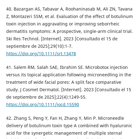
40. Bazargan AS, Tabavar A, Roohaninasab M, Ali ZN, Tavana
Z, Montazeri SSM, et al. Evaluation of the effect of botulinum
toxin injection in aggravating or improving seborrheic
dermatitis symptoms: A prospective, single-arm clinical trial.
Ski Res Technol. [Internet]. 2023 [Consultado el 15 de
septiembre de 2025];29(10):1-7.
https://doi.org/10.1111/srt.13478
41. Salem RM, Salah SAE, Ibrahim SE. Microbotox injection
versus its topical application following microneedling in the
treatment of wide facial pores: A split face comparative
study. J Cosmet Dermatol. [Internet]. 2023 [Consultado el 15
de septiembre de 2025];22(4):1249-55.
https://doi.org/10.1111/jocd.15590
42. Zhang S, Peng Y, Fan H, Zhang Y, Min P. Microneedle
delivery of botulinum toxin type A combined with hyaluronic
acid for the synergetic management of multiple sternal