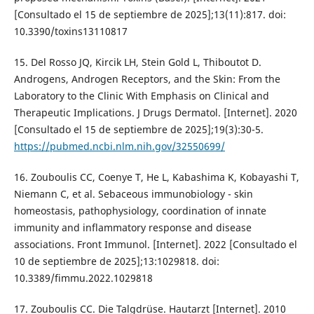
[Consultado el 15 de septiembre de 2025];13(11):817. doi:
10.3390/toxins13110817
15. Del Rosso JQ, Kircik LH, Stein Gold L, Thiboutot D.
Androgens, Androgen Receptors, and the Skin: From the
Laboratory to the Clinic With Emphasis on Clinical and
Therapeutic Implications. J Drugs Dermatol. [Internet]. 2020
[Consultado el 15 de septiembre de 2025];19(3):30-5.
https://pubmed.ncbi.nlm.nih.gov/32550699/
16. Zouboulis CC, Coenye T, He L, Kabashima K, Kobayashi T,
Niemann C, et al. Sebaceous immunobiology - skin
homeostasis, pathophysiology, coordination of innate
immunity and inflammatory response and disease
associations. Front Immunol. [Internet]. 2022 [Consultado el
10 de septiembre de 2025];13:1029818. doi:
10.3389/fimmu.2022.1029818
17. Zouboulis CC. Die Talgdrüse. Hautarzt [Internet]. 2010