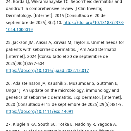
24. Borda LJ, Wikramanayake TC. Seborrheic dermatitis and
dandruff: a comprehensive review. J Clin Investig
Dermatology. [Internet]. 2015 [Consultado el 20 de
septiembre de 2025];3(2):10.
https://doi.org/10.13188/2373-
1044.1000019
25. Jackson JM, Alexis A, Zirwas M, Taylor S. Unmet needs for
patients with seborrheic dermatitis. J Am Acad Dermatol.
[Internet]. 2024 [Consultado el 20 de septiembre de
2025];90(3):597-604.
https://doi.org/10.1016/j.jaad.2022.12.017
26. Adalsteinsson JA, Kaushik S, Muzumdar S, Guttman E,
Ungar J. An update on the microbiology, immunology and
genetics of seborrheic dermatitis. Exp Dermatol. [Internet].
2020 [Consultado el 15 de septiembre de 2025];29(5):481-9.
https://doi.org/10.1111/exd.14091
27. Kluglein KA, South SC, Toska E, Nadolny R, Yagoda A,