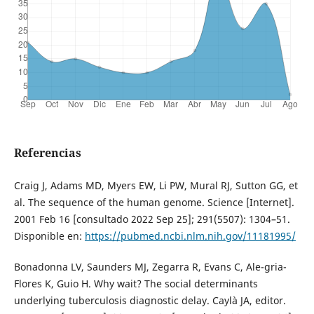
Referencias
Craig J, Adams MD, Myers EW, Li PW, Mural RJ, Sutton GG, et
al. The sequence of the human genome. Science [Internet].
2001 Feb 16 [consultado 2022 Sep 25]; 291(5507): 1304–51.
Disponible en:
https://pubmed.ncbi.nlm.nih.gov/11181995/
Bonadonna LV, Saunders MJ, Zegarra R, Evans C, Ale-gria-
Flores K, Guio H. Why wait? The social determinants
underlying tuberculosis diagnostic delay. Caylà JA, editor.