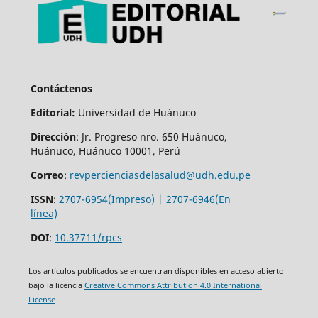
Contáctenos
Editorial:
Universidad de Huánuco
Dirección
: Jr. Progreso nro. 650 Huánuco,
Huánuco, Huánuco 10001, Perú
Correo
:
revpercienciasdelasalud@udh.edu.pe
ISSN
:
2707-6954(Impreso) | 2707-6946(En
línea)
DOI
:
10.37711/rpcs
Los artículos publicados se encuentran disponibles en acceso abierto
bajo la licencia
Creative Commons Attribution 4.0 International
License