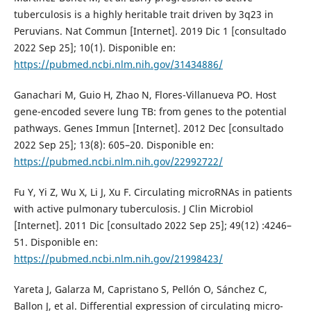
tuberculosis is a highly heritable trait driven by 3q23 in
Peruvians. Nat Commun [Internet]. 2019 Dic 1 [consultado
2022 Sep 25]; 10(1). Disponible en:
https://pubmed.ncbi.nlm.nih.gov/31434886/
Ganachari M, Guio H, Zhao N, Flores-Villanueva PO. Host
gene-encoded severe lung TB: from genes to the potential
pathways. Genes Immun [Internet]. 2012 Dec [consultado
2022 Sep 25]; 13(8): 605–20. Disponible en:
https://pubmed.ncbi.nlm.nih.gov/22992722/
Fu Y, Yi Z, Wu X, Li J, Xu F. Circulating microRNAs in patients
with active pulmonary tuberculosis. J Clin Microbiol
[Internet]. 2011 Dic [consultado 2022 Sep 25]; 49(12) :4246–
51. Disponible en:
https://pubmed.ncbi.nlm.nih.gov/21998423/
Yareta J, Galarza M, Capristano S, Pellón O, Sánchez C,
Ballon J, et al. Differential expression of circulating micro-