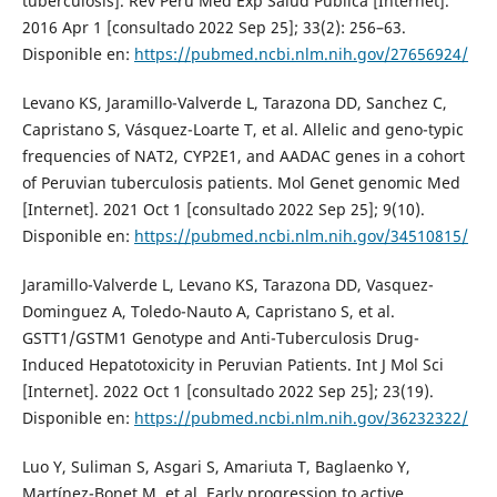
tuberculosis]. Rev Peru Med Exp Salud Publica [Internet].
2016 Apr 1 [consultado 2022 Sep 25]; 33(2): 256–63.
Disponible en:
https://pubmed.ncbi.nlm.nih.gov/27656924/
Levano KS, Jaramillo-Valverde L, Tarazona DD, Sanchez C,
Capristano S, Vásquez-Loarte T, et al. Allelic and geno-typic
frequencies of NAT2, CYP2E1, and AADAC genes in a cohort
of Peruvian tuberculosis patients. Mol Genet genomic Med
[Internet]. 2021 Oct 1 [consultado 2022 Sep 25]; 9(10).
Disponible en:
https://pubmed.ncbi.nlm.nih.gov/34510815/
Jaramillo-Valverde L, Levano KS, Tarazona DD, Vasquez-
Dominguez A, Toledo-Nauto A, Capristano S, et al.
GSTT1/GSTM1 Genotype and Anti-Tuberculosis Drug-
Induced Hepatotoxicity in Peruvian Patients. Int J Mol Sci
[Internet]. 2022 Oct 1 [consultado 2022 Sep 25]; 23(19).
Disponible en:
https://pubmed.ncbi.nlm.nih.gov/36232322/
Luo Y, Suliman S, Asgari S, Amariuta T, Baglaenko Y,
Martínez-Bonet M, et al. Early progression to active