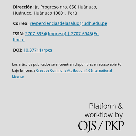
Dirección
: Jr. Progreso nro. 650 Huánuco,
Huánuco, Huánuco 10001, Perú
Correo
:
revpercienciasdelasalud@udh.edu.pe
ISSN
:
2707-6954(Impreso) | 2707-6946(En
línea)
DOI
:
10.37711/rpcs
Los artículos publicados se encuentran disponibles en acceso abierto
bajo la licencia
Creative Commons Attribution 4.0 International
License