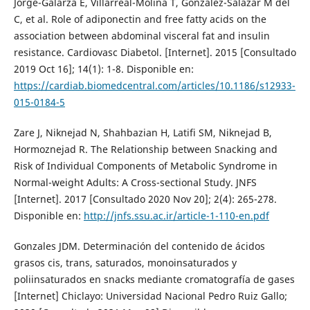
Jorge-Galarza E, Villarreal-Molina T, González-Salazar M del
C, et al. Role of adiponectin and free fatty acids on the
association between abdominal visceral fat and insulin
resistance. Cardiovasc Diabetol. [Internet]. 2015 [Consultado
2019 Oct 16]; 14(1): 1-8. Disponible en:
https://cardiab.biomedcentral.com/articles/10.1186/s12933-
015-0184-5
Zare J, Niknejad N, Shahbazian H, Latifi SM, Niknejad B,
Hormoznejad R. The Relationship between Snacking and
Risk of Individual Components of Metabolic Syndrome in
Normal-weight Adults: A Cross-sectional Study. JNFS
[Internet]. 2017 [Consultado 2020 Nov 20]; 2(4): 265-278.
Disponible en:
http://jnfs.ssu.ac.ir/article-1-110-en.pdf
Gonzales JDM. Determinación del contenido de ácidos
grasos cis, trans, saturados, monoinsaturados y
poliinsaturados en snacks mediante cromatografía de gases
[Internet] Chiclayo: Universidad Nacional Pedro Ruiz Gallo;