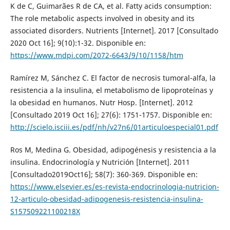
K de C, Guimarães R de CA, et al. Fatty acids consumption:
The role metabolic aspects involved in obesity and its
associated disorders. Nutrients [Internet]. 2017 [Consultado
2020 Oct 16]; 9(10):1-32. Disponible en:
https://www.mdpi.com/2072-6643/9/10/1158/htm
Ramírez M, Sánchez C. El factor de necrosis tumoral-alfa, la
resistencia a la insulina, el metabolismo de lipoproteínas y
la obesidad en humanos. Nutr Hosp. [Internet]. 2012
[Consultado 2019 Oct 16]; 27(6): 1751-1757. Disponible en:
http://scielo.isciii.es/pdf/nh/v27n6/01articuloespecial01.pdf
Ros M, Medina G. Obesidad, adipogénesis y resistencia a la
insulina. Endocrinología y Nutrición [Internet]. 2011
[Consultado2019Oct16]; 58(7): 360-369. Disponible en:
https://www.elsevier.es/es-revista-endocrinologia-nutricion-
12-articulo-obesidad-adipogenesis-resistencia-insulina-
S157509221100218X