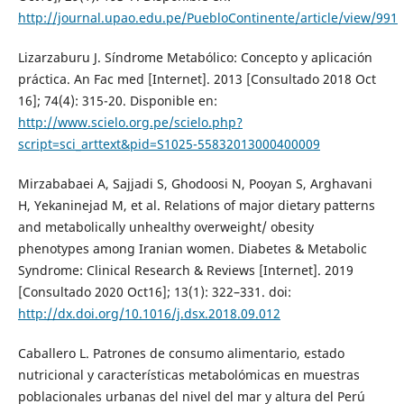
http://journal.upao.edu.pe/PuebloContinente/article/view/991
Lizarzaburu J. Síndrome Metabólico: Concepto y aplicación
práctica. An Fac med [Internet]. 2013 [Consultado 2018 Oct
16]; 74(4): 315-20. Disponible en:
http://www.scielo.org.pe/scielo.php?
script=sci_arttext&pid=S1025-55832013000400009
Mirzababaei A, Sajjadi S, Ghodoosi N, Pooyan S, Arghavani
H, Yekaninejad M, et al. Relations of major dietary patterns
and metabolically unhealthy overweight/ obesity
phenotypes among Iranian women. Diabetes & Metabolic
Syndrome: Clinical Research & Reviews [Internet]. 2019
[Consultado 2020 Oct16]; 13(1): 322–331. doi:
http://dx.doi.org/10.1016/j.dsx.2018.09.012
Caballero L. Patrones de consumo alimentario, estado
nutricional y características metabolómicas en muestras
poblacionales urbanas del nivel del mar y altura del Perú