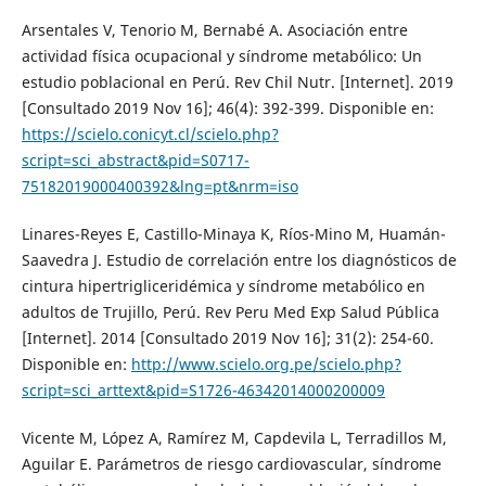
Arsentales V, Tenorio M, Bernabé A. Asociación entre
actividad física ocupacional y síndrome metabólico: Un
estudio poblacional en Perú. Rev Chil Nutr. [Internet]. 2019
[Consultado 2019 Nov 16]; 46(4): 392-399. Disponible en:
https://scielo.conicyt.cl/scielo.php?
script=sci_abstract&pid=S0717-
75182019000400392&lng=pt&nrm=iso
Linares-Reyes E, Castillo-Minaya K, Ríos-Mino M, Huamán-
Saavedra J. Estudio de correlación entre los diagnósticos de
cintura hipertrigliceridémica y síndrome metabólico en
adultos de Trujillo, Perú. Rev Peru Med Exp Salud Pública
[Internet]. 2014 [Consultado 2019 Nov 16]; 31(2): 254-60.
Disponible en:
http://www.scielo.org.pe/scielo.php?
script=sci_arttext&pid=S1726-46342014000200009
Vicente M, López A, Ramírez M, Capdevila L, Terradillos M,
Aguilar E. Parámetros de riesgo cardiovascular, síndrome