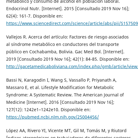
metabólico y consumo de alcohol en población laboral.
Endocrinol Nutr. [Internet]. 2015 [Consultado 2019 Nov 16];
62(4): 161-7. Disponible en:
https://www.sciencedirect.com/science/article/abs/pii/S1575
Vallejos R. Acerca del artículo: Factores de riesgo asociados
al síndrome metabólico en conductores del transporte
público en Cochabamba, Bolivia. Gac Med Bol. [Internet].
2019 [Consultado 2019 Nov 16]; 42(1): 84-85. Disponible en:
http://gacetamedicaboliviana.com/index.php/gmb/article/view
Bassi N, Karagodin I, Wang S, Vassallo P, Priyanath A,
Massaro E, et al. Lifestyle Modification for Metabolic
Syndrome: A Systematic Review. The American Journal of
Medicine [Internet]. 2016 [Consultado 2019 Nov 16];
127(12): 1242e1–1242e10. Disponible en:
https://pubmed.ncbi.nlm.nih.gov/25004456/
López AA, Rivero YI, Vicente MT, Gil M, Tomás M, y Riutord
Índices aterogénicos en trabajadores de diferentes sectores