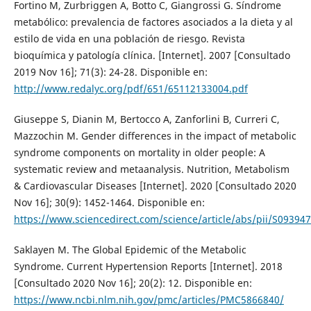
Fortino M, Zurbriggen A, Botto C, Giangrossi G. Síndrome
metabólico: prevalencia de factores asociados a la dieta y al
estilo de vida en una población de riesgo. Revista
bioquímica y patología clínica. [Internet]. 2007 [Consultado
2019 Nov 16]; 71(3): 24-28. Disponible en:
http://www.redalyc.org/pdf/651/65112133004.pdf
Giuseppe S, Dianin M, Bertocco A, Zanforlini B, Curreri C,
Mazzochin M. Gender differences in the impact of metabolic
syndrome components on mortality in older people: A
systematic review and metaanalysis. Nutrition, Metabolism
& Cardiovascular Diseases [Internet]. 2020 [Consultado 2020
Nov 16]; 30(9): 1452-1464. Disponible en:
https://www.sciencedirect.com/science/article/abs/pii/S0939
Saklayen M. The Global Epidemic of the Metabolic
Syndrome. Current Hypertension Reports [Internet]. 2018
[Consultado 2020 Nov 16]; 20(2): 12. Disponible en:
https://www.ncbi.nlm.nih.gov/pmc/articles/PMC5866840/