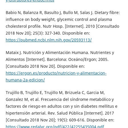
Babio N, Balanza R, Basulto J, Bullo M, Salas J. Dietary fibre:
influence on body weight, glycemic control and plasma
cholesterol profile. Nutr Hosp. [Internet]. 2010 [Consultado
2018 Nov 20]; 25(3): 327-340. Disponible en:
https://pubmed.ncbi.nlm.nih.gov/20593113/
Mataix J. Nutrición y Alimentación Humana. Nutrientes y
Alimentos [Internet]. Barcelona: Oceáno/Ergon; 2005.
[Consultado 2018 Nov 20]. Disponible en:
https://ergon.es/producto/nutricion-y-alimentacion-
humana-2a-edicion/
Trujillo B, Trujillo E, Trujillo M, Brizuela C, Garcia M,
Gonzalez M, et al. Frecuencia del síndrome metabólico y
factores de riesgo en adultos con y sin diabetes mellitus e
hipertensión arterial. Rev. Salud Pública [Internet]. 2017
[Consultado 2018 Nov 20]; 19(5): 609-616. Disponible en:
https://www.redalyc.org/pdf/422/42255435004.pdf