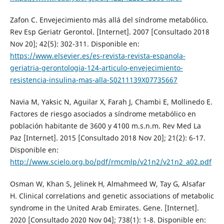
Zafon C. Envejecimiento más allá del síndrome metabólico.
Rev Esp Geriatr Gerontol. [Internet]. 2007 [Consultado 2018
Nov 20]; 42(5): 302-311. Disponible en:
https://www.elsevier.es/es-revista-revista-espanola-
geriatria-gerontologia-124-articulo-envejecimiento-
resistencia-insulina-mas-alla-S0211139X07735667
Navia M, Yaksic N, Aguilar X, Farah J, Chambi E, Mollinedo E.
Factores de riesgo asociados a síndrome metabólico en
población habitante de 3600 y 4100 m.s.n.m. Rev Med La
Paz [Internet]. 2015 [Consultado 2018 Nov 20]; 21(2): 6-17.
Disponible en:
http://www.scielo.org.bo/pdf/rmcmlp/v21n2/v21n2_a02.pdf
Osman W, Khan S, Jelinek H, Almahmeed W, Tay G, Alsafar
H. Clinical correlations and genetic associations of metabolic
syndrome in the United Arab Emirates. Gene. [Internet].
2020 [Consultado 2020 Nov 04]; 738(1): 1-8. Disponible en: