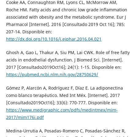
Cooke AA, Connaughton RM, Lyons CL, McMorrow AM,
Roche HM. Fatty acids and chronic low grade inflammation
associated with obesity and the metabolic syndrome. Eur J
Pharmacol [Internet]. 2016 [Consultado 2019 Oct 16]; 785:
207-14. Disponible en:
http://dx.doi.org/10.1016/j.ejphar.2016.04.021
Ghosh A, Gao L, Thakur A, Siu PM, Lai CWK. Role of free fatty
acids in endothelial dysfunction. J Biomed Sci. [Internet].
2017 [Consultado2019Oct16]; 24(1): 1-15. Disponible en:
https://pubmed.ncbi.nlm.nih.gov/28750629/
Gómez P, Alarcón A, Rodríguez F, Díaz E. La adiponectina
como blanco terapéutico. Med Int Méx. [Internet]. 2017
[Consultado2019Oct16]; 33(6): 770-777. Disponible en:
https://www.medigraphic.com/pdfs/medintmex/mim-
2017/mim176i.pdf
Medina-Urrutia A, Posadas-Romero C, Posadas-Sánchez R,