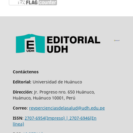
Contáctenos
Editorial:
Universidad de Huánuco
Dirección
: Jr. Progreso nro. 650 Huánuco,
Huánuco, Huánuco 10001, Perú
Correo
:
revpercienciasdelasalud@udh.edu.pe
ISSN
:
2707-6954(Impreso) | 2707-6946(En
línea)