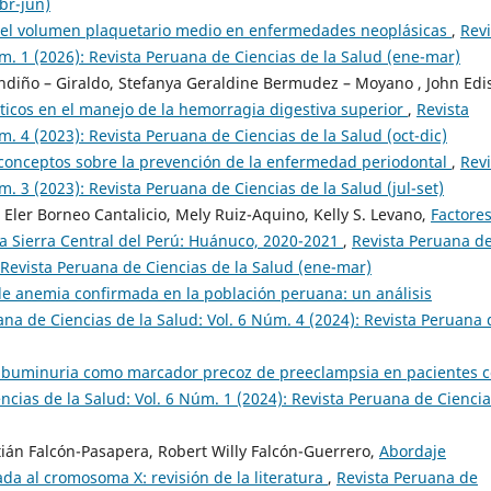
br-jun)
a del volumen plaquetario medio en enfermedades neoplásicas
,
Revi
m. 1 (2026): Revista Peruana de Ciencias de la Salud (ene-mar)
andiño – Giraldo, Stefanya Geraldine Bermudez – Moyano , John Edi
ticos en el manejo de la hemorragia digestiva superior
,
Revista
m. 4 (2023): Revista Peruana de Ciencias de la Salud (oct-dic)
conceptos sobre la prevención de la enfermedad periodontal
,
Revi
. 3 (2023): Revista Peruana de Ciencias de la Salud (jul-set)
 Eler Borneo Cantalicio, Mely Ruiz-Aquino, Kelly S. Levano,
Factore
a Sierra Central del Perú: Huánuco, 2020-2021
,
Revista Peruana d
: Revista Peruana de Ciencias de la Salud (ene-mar)
e anemia confirmada en la población peruana: un análisis
ana de Ciencias de la Salud: Vol. 6 Núm. 4 (2024): Revista Peruana 
lbuminuria como marcador precoz de preeclampsia en pacientes 
ncias de la Salud: Vol. 6 Núm. 1 (2024): Revista Peruana de Cienci
tián Falcón-Pasapera, Robert Willy Falcón-Guerrero,
Abordaje
ada al cromosoma X: revisión de la literatura
,
Revista Peruana de