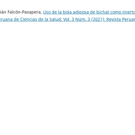
tián Falcón-Pasapera,
Uso de la bola adiposa de bichat como injert
eruana de Ciencias de la Salud: Vol. 3 Núm. 3 (2021): Revista Perua