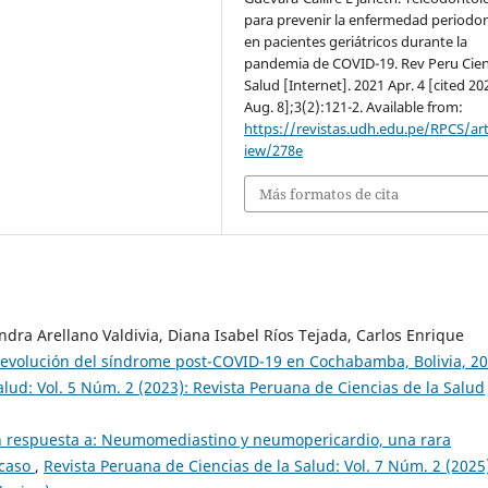
para prevenir la enfermedad periodon
en pacientes geriátricos durante la
pandemia de COVID-19. Rev Peru Cie
Salud [Internet]. 2021 Apr. 4 [cited 20
Aug. 8];3(2):121-2. Available from:
https://revistas.udh.edu.pe/RPCS/art
iew/278e
Más formatos de cita
dra Arellano Valdivia, Diana Isabel Ríos Tejada, Carlos Enrique
a evolución del síndrome post-COVID-19 en Cochabamba, Bolivia, 2
alud: Vol. 5 Núm. 2 (2023): Revista Peruana de Ciencias de la Salud
en respuesta a: Neumomediastino y neumopericardio, una rara
 caso
,
Revista Peruana de Ciencias de la Salud: Vol. 7 Núm. 2 (2025