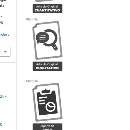
tal
nc
26
icle/v
020-
):