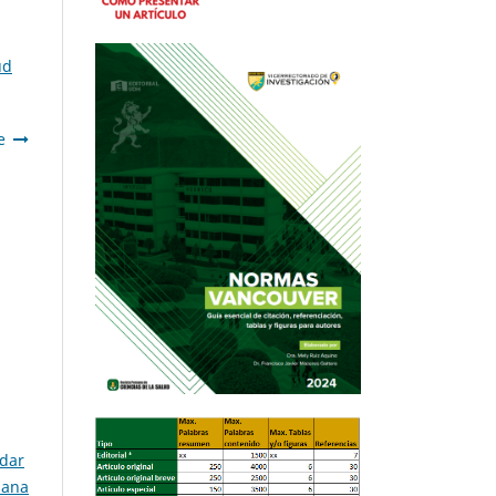
ud
e
adar
uana