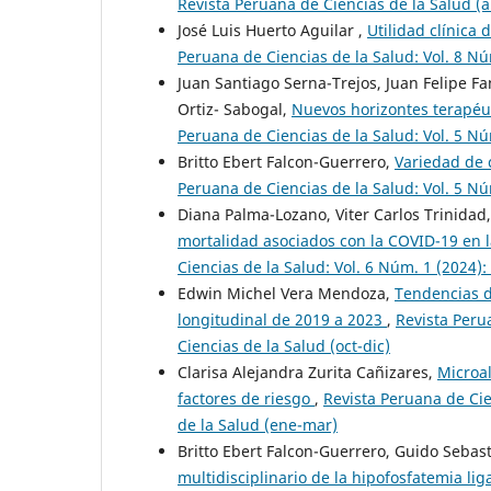
Revista Peruana de Ciencias de la Salud (a
José Luis Huerto Aguilar ,
Utilidad clínic
Peruana de Ciencias de la Salud: Vol. 8 Nú
Juan Santiago Serna-Trejos, Juan Felipe F
Ortiz- Sabogal,
Nuevos horizontes terapéu
Peruana de Ciencias de la Salud: Vol. 5 Nú
Britto Ebert Falcon-Guerrero,
Variedad de 
Peruana de Ciencias de la Salud: Vol. 5 Núm
Diana Palma-Lozano, Viter Carlos Trinidad,
mortalidad asociados con la COVID-19 en l
Ciencias de la Salud: Vol. 6 Núm. 1 (2024)
Edwin Michel Vera Mendoza,
Tendencias d
longitudinal de 2019 a 2023
,
Revista Peru
Ciencias de la Salud (oct-dic)
Clarisa Alejandra Zurita Cañizares,
Microa
factores de riesgo
,
Revista Peruana de Cie
de la Salud (ene-mar)
Britto Ebert Falcon-Guerrero, Guido Sebas
multidisciplinario de la hipofosfatemia lig