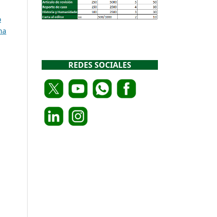
o
na
REDES SOCIALES