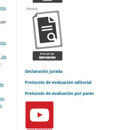
sta
son
sta
s de
e
Declaración Jurada
Protocolo de evaluación editorial
de
Protocolo de evaluación por pares
con
as