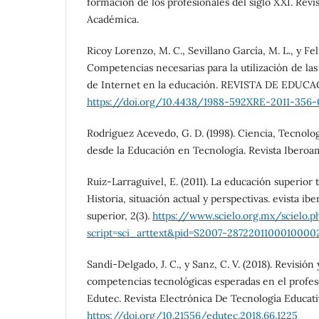
formación de los profesionales del siglo XXI. Revi
Académica.
Ricoy Lorenzo, M. C., Sevillano García, M. L., y Feli
Competencias necesarias para la utilización de la
de Internet en la educación. REVISTA DE EDUCAC
https://doi.org/10.4438/1988-592XRE-2011-356
Rodríguez Acevedo, G. D. (1998). Ciencia, Tecnolo
desde la Educación en Tecnología. Revista Iberoa
Ruiz-Larraguivel, E. (2011). La educación superior
Historia, situación actual y perspectivas. evista 
superior, 2(3).
https://www.scielo.org.mx/scielo.p
script=sci_arttext&pid=S2007-2872201100010000
Sandí-Delgado, J. C., y Sanz, C. V. (2018). Revisión 
competencias tecnológicas esperadas en el profe
Edutec. Revista Electrónica De Tecnología Educativ
https://doi.org/10.21556/edutec.2018.66.1225