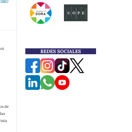
-dic)
ani
REDES SOCIALES
os de
las
ista