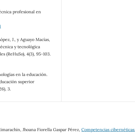
técnica profesional en
3
ópez, J., y Aguayo Macías,
 técnica y tecnológica
les (ReHuSo), 4(3), 95-103.
cnologías en la educación.
educación superior
6), 3.
imarachin, Jhoana Fiorella Gaspar Pérez,
Competencias cibernéticas