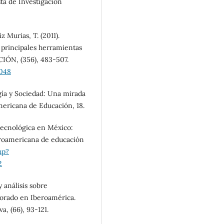
sta de Investigación
z Murias, T. (2011).
s principales herramientas
IÓN, (356), 483-507.
-048
gía y Sociedad: Una mirada
mericana de Educación, 18.
 tecnológica en México:
iberoamericana de educación
hp?
2
y análisis sobre
sorado en Iberoamérica.
a, (66), 93-121.