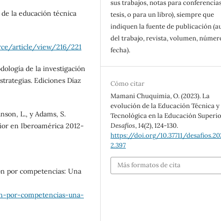
sus trabajos, notas para conferencias
a de la educación técnica
tesis, o para un libro), siempre que
indiquen la fuente de publicación (a
del trabajo, revista, volumen, númer
rce/article/view/216/221
fecha).
odología de la investigación
trategias. Ediciones Díaz
Cómo citar
Mamani Chuquimia, O. (2023). La
evolución de la Educación Técnica y
hnson, L., y Adams, S.
Tecnológica en la Educación Superio
rior en Iberoamérica 2012-
Desafíos
,
14
(2), 124-130.
https://doi.org/10.37711/desafios.202
2.397
Más formatos de cita
ión por competencias: Una
on-por-competencias-una-