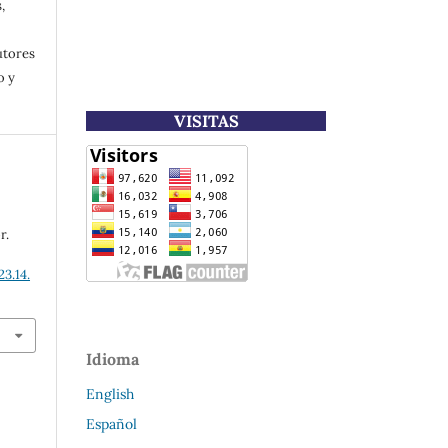
,
utores
o y
VISITAS
r.
3.14.
Idioma
English
Español