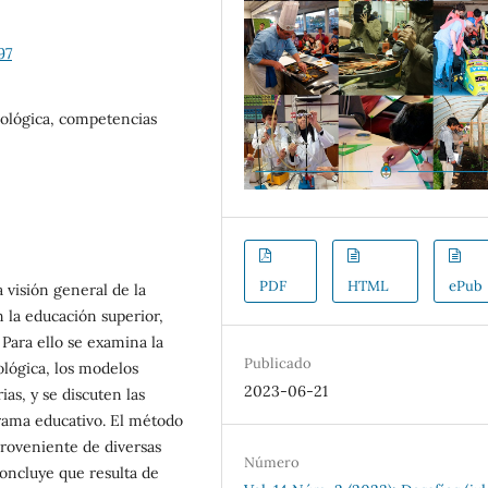
97
nológica, competencias
PDF
HTML
ePub
 visión general de la
n la educación superior,
 Para ello se examina la
Publicado
ológica, los modelos
2023-06-21
as, y se discuten las
rama educativo. El método
 proveniente de diversas
Número
concluye que resulta de