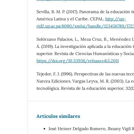
Sevilla, B. M. P. (2017). Panorama de la educación 
América Latina y el Caribe. CEPAL.
http://up-
rid2.up.ac.pa:8080/xmlui/handle/123456789/172
Solórzano Palacios, L., Meza Cruz, B., Menéndez L
Á. (2019). La investigación aplicada a la educación
superior. Revista de Ciencias Humanísticas y Socia
https://doi.org/10.33936/rehuso.v4i3.2011
Tejedor, F. J. (1996). Perspectivas de las nuevas te
Narcea Ediciones. Vargas Leyva, M. R. (2003). La 
tecnológica. Revista de la educación superior, 32(12
Artículos similares
José Heiner Delgado Romero, Jhoany Vigil R