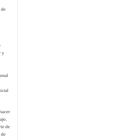
 de
e
r y
ional
icial
 hacer
ajo,
rte de
 de