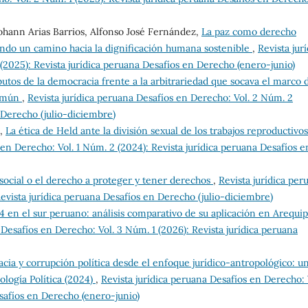
Johann Arias Barrios, Alfonso José Fernández,
La paz como derecho
iendo un camino hacia la dignificación humana sostenible
,
Revista jurí
(2025): Revista jurídica peruana Desafíos en Derecho (enero-junio)
butos de la democracia frente a la arbitrariedad que socava el marco 
común
,
Revista jurídica peruana Desafíos en Derecho: Vol. 2 Núm. 2
 Derecho (julio-diciembre)
s,
La ética de Held ante la división sexual de los trabajos reproductivos
 en Derecho: Vol. 1 Núm. 2 (2024): Revista jurídica peruana Desafíos e
 social o el derecho a proteger y tener derechos
,
Revista jurídica per
Revista jurídica peruana Desafíos en Derecho (julio-diciembre)
4 en el sur peruano: análisis comparativo de su aplicación en Arequip
 Desafíos en Derecho: Vol. 3 Núm. 1 (2026): Revista jurídica peruana
ia y corrupción política desde el enfoque jurídico-antropológico: u
logía Política (2024)
,
Revista jurídica peruana Desafíos en Derecho: 
esafíos en Derecho (enero-junio)