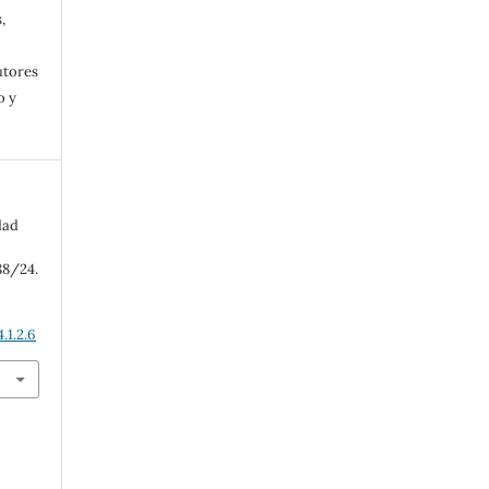
,
utores
o y
dad
88/24.
.1.2.6