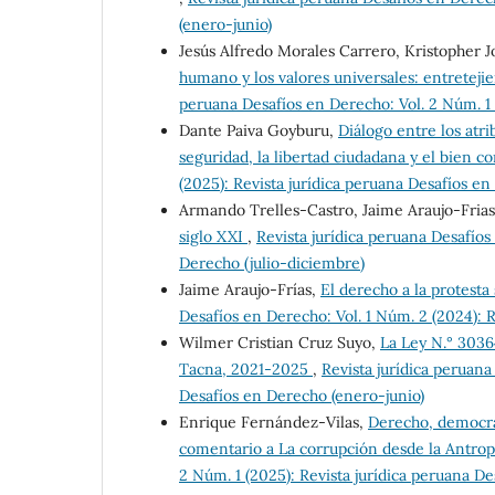
(enero-junio)
Jesús Alfredo Morales Carrero, Kristopher 
humano y los valores universales: entretej
peruana Desafíos en Derecho: Vol. 2 Núm. 1 
Dante Paiva Goyburu,
Diálogo entre los atri
seguridad, la libertad ciudadana y el bien 
(2025): Revista jurídica peruana Desafíos en
Armando Trelles-Castro, Jaime Araujo-Fria
siglo XXI
,
Revista jurídica peruana Desafíos
Derecho (julio-diciembre)
Jaime Araujo-Frías,
El derecho a la protesta
Desafíos en Derecho: Vol. 1 Núm. 2 (2024): 
Wilmer Cristian Cruz Suyo,
La Ley N.° 3036
Tacna, 2021-2025
,
Revista jurídica peruana
Desafíos en Derecho (enero-junio)
Enrique Fernández-Vilas,
Derecho, democrac
comentario a La corrupción desde la Antropo
2 Núm. 1 (2025): Revista jurídica peruana D