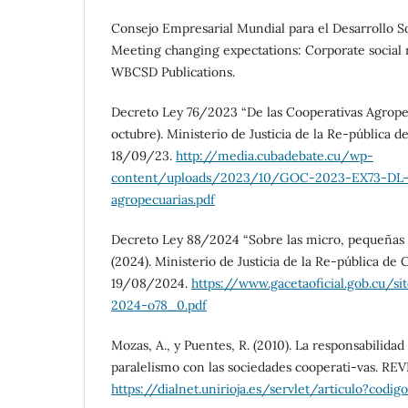
Consejo Empresarial Mundial para el Desarrollo S
Meeting changing expectations: Corporate social re
WBCSD Publications.
Decreto Ley 76/2023 “De las Cooperativas Agrope
octubre). Ministerio de Justicia de la Re-pública de
18/09/23.
http://media.cubadebate.cu/wp-
content/uploads/2023/10/GOC-2023-EX73-DL-7
agropecuarias.pdf
Decreto Ley 88/2024 “Sobre las micro, pequeñas
(2024). Ministerio de Justicia de la Re-pública de C
19/08/2024.
https://www.gacetaoficial.gob.cu/si
2024-o78_0.pdf
Mozas, A., y Puentes, R. (2010). La responsabilidad 
paralelismo con las sociedades cooperati-vas. RE
https://dialnet.unirioja.es/servlet/articulo?codi