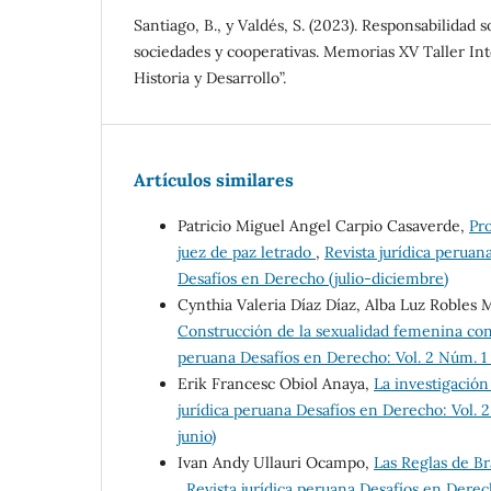
Santiago, B., y Valdés, S. (2023). Responsabilidad s
sociedades y cooperativas. Memorias XV Taller I
Historia y Desarrollo”.
Artículos similares
Patricio Miguel Angel Carpio Casaverde,
Pro
juez de paz letrado
,
Revista jurídica peruan
Desafíos en Derecho (julio-diciembre)
Cynthia Valeria Díaz Díaz, Alba Luz Robles
Construcción de la sexualidad femenina con
peruana Desafíos en Derecho: Vol. 2 Núm. 1 
Erik Francesc Obiol Anaya,
La investigación
jurídica peruana Desafíos en Derecho: Vol. 
junio)
Ivan Andy Ullauri Ocampo,
Las Reglas de Bra
,
Revista jurídica peruana Desafíos en Derec