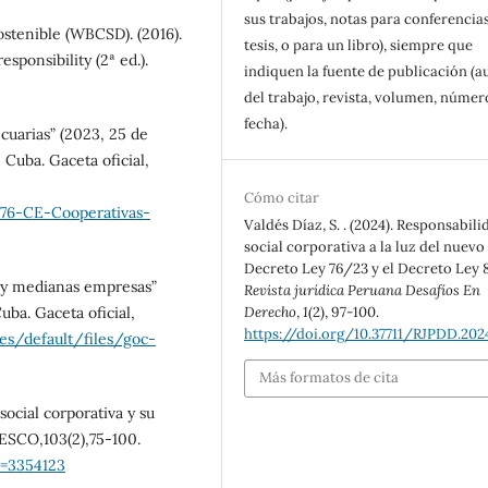
sus trabajos, notas para conferencias
ostenible (WBCSD). (2016).
tesis, o para un libro), siempre que
sponsibility (2ª ed.).
indiquen la fuente de publicación (a
del trabajo, revista, volumen, númer
fecha).
cuarias” (2023, 25 de
 Cuba. Gaceta oficial,
Cómo citar
6-CE-Cooperativas-
Valdés Díaz, S. . (2024). Responsabili
social corporativa a la luz del nuevo
Decreto Ley 76/23 y el Decreto Ley 
 y medianas empresas”
Revista jurídica Peruana Desafíos En
uba. Gaceta oficial,
Derecho
,
1
(2), 97-100.
https://doi.org/10.37711/RJPDD.2024
tes/default/files/goc-
Más formatos de cita
social corporativa y su
VESCO,103(2),75-100.
go=3354123