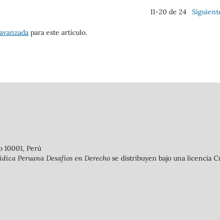
11-20 de 24
Siguient
 avanzada
para este artículo.
o 10001, Perú
rídica Peruana Desafíos en Derecho
se distribuyen bajo una licencia 