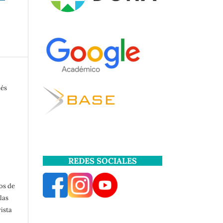
dés
REDES SOCIALES
os de
las
ista