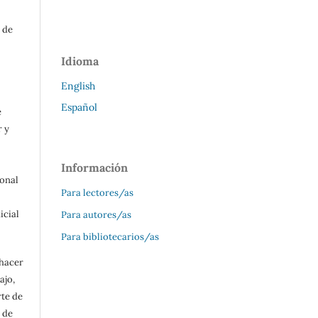
 de
Idioma
English
Español
e
r y
Información
ional
Para lectores/as
icial
Para autores/as
Para bibliotecarios/as
 hacer
ajo,
rte de
 de