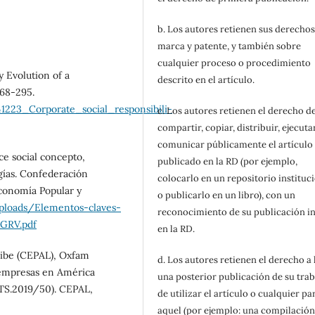
b. Los autores retienen sus derechos
marca y patente, y también sobre
cualquier proceso o procedimiento
ty Evolution of a
descrito en el artículo.
268-295.
1223_Corporate_social_responsibili-
c. Los autores retienen el derecho d
compartir, copiar, distribuir, ejecuta
comunicar públicamente el artículo
ce social concepto,
publicado en la RD (por ejemplo,
ogías. Confederación
colocarlo en un repositorio instituc
conomía Popular y
o publicarlo en un libro), con un
ploads/Elementos-claves-
reconocimiento de su publicación in
DGRV.pdf
en la RD.
ribe (CEPAL), Oxfam
d. Los autores retienen el derecho a
as empresas en América
una posterior publicación de su trab
/TS.2019/50). CEPAL,
de utilizar el artículo o cualquier pa
aquel (por ejemplo: una compilación