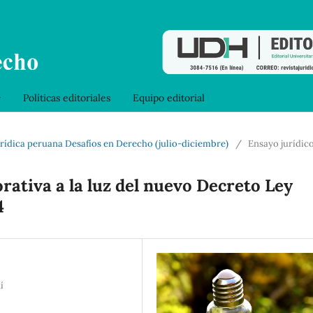
Políticas editoriales
Equipo editorial
 jurídica peruana Desafíos en Derecho (julio-diciembre)
/
Ensayo jurídic
rativa a la luz del nuevo Decreto Ley
4
í