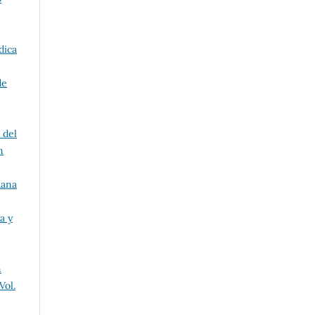
dica
de
 del
n
uana
a y
n
Vol.