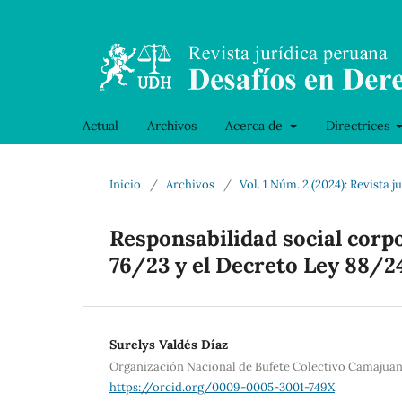
Actual
Archivos
Acerca de
Directrices
Inicio
/
Archivos
/
Vol. 1 Núm. 2 (2024): Revista
Responsabilidad social corpo
76/23 y el Decreto Ley 88/2
Surelys Valdés Díaz
Organización Nacional de Bufete Colectivo Camajuan
https://orcid.org/0009-0005-3001-749X