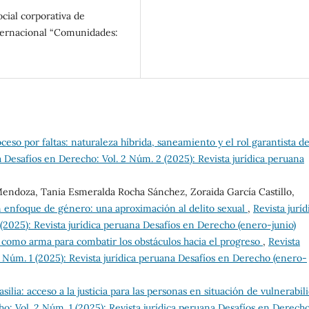
ocial corporativa de
nternacional “Comunidades:
ceso por faltas: naturaleza híbrida, saneamiento y el rol garantista de
a Desafíos en Derecho: Vol. 2 Núm. 2 (2025): Revista jurídica peruana
 Mendoza, Tania Esmeralda Rocha Sánchez, Zoraida García Castillo,
 enfoque de género: una aproximación al delito sexual
,
Revista juríd
(2025): Revista jurídica peruana Desafíos en Derecho (enero-junio)
 como arma para combatir los obstáculos hacia el progreso
,
Revista
2 Núm. 1 (2025): Revista jurídica peruana Desafíos en Derecho (enero-
silia: acceso a la justicia para las personas en situación de vulnerabil
ho: Vol. 2 Núm. 1 (2025): Revista jurídica peruana Desafíos en Derech