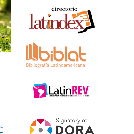
ca
o-