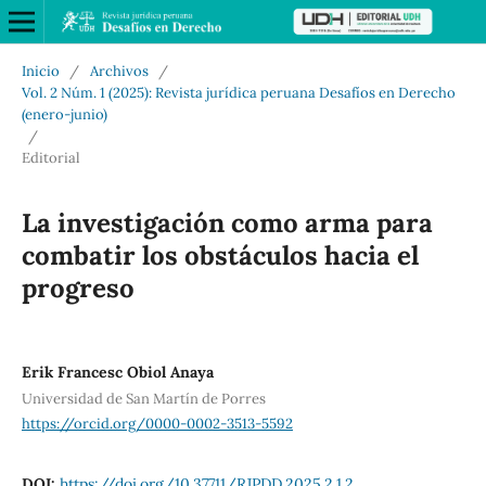
Inicio
/
Archivos
/
Vol. 2 Núm. 1 (2025): Revista jurídica peruana Desafíos en Derecho
(enero-junio)
/
Editorial
La investigación como arma para
combatir los obstáculos hacia el
progreso
Erik Francesc Obiol Anaya
Universidad de San Martín de Porres
https://orcid.org/0000-0002-3513-5592
DOI:
https://doi.org/10.37711/RJPDD.2025.2.1.2