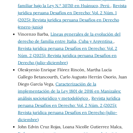
familiar bajo la Ley N.º 30710 en Huánuco, Perú
,
Revista
jurídica peruana Desafíos en Derecho: Vol. 2 Núm. 1
(2025): Revista jurídica peruana Desafíos en Derecho
(enero-junio)
Vincenzo Barba,
Líneas generales de la evolución del
derecho de familia entre Italia, Cuba y Argentina
,
Revista jurídica peruana Desafíos en Derecho: Vol. 2
Núm. 2 (2025): Revista jurídica peruana Desafíos en
Derecho (julio-diciembre)
Oleskyenio Enrique Flórez Rincón, Martha Lucía
Gallego Betancourth, Carlo Augusto Herrán Osorio, Juan
Diego García Vega,
Caracterización de la
implementación de la Ley 1801 de 2016 en Manizales:
análisis sociojurídico y metodológico
,
Revista jurídica
peruana Desafíos en Derecho: Vol. 2 Núm. 2 (2025):
Revista jurídica peruana Desafíos en Derecho (julio-
diciembre)
John Edvin Cruz Rojas, Loana Nicolle Gutierrez Malca,