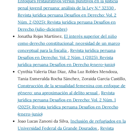
Enfoques restaurativos versus punitivos en la justicia
penal juvenil peruana: análisis de la Ley N.º 32330
,
Revista jurídica peruana Desafíos en Derecho: Vol. 2
Núm. 2 (2025): Revista jurídica peruana Desafíos en
Derecho (julio-diciembre)
Jonatha Rojas Martínez,
El interés superior del niño
como derecho constitucional: necesidad de un marco
conceptual para la fiscalía
,
Revista jurídica peruana
Desafíos en Derecho: Vol. 2 Núm. 1 (2025): Revista
jurídica peruana Desafíos en Derecho (enero-junio)
Cynthia Valeria Díaz Díaz, Alba Luz Robles Mendoza,
Tania Esmeralda Rocha Sánchez, Zoraida García Castillo,
Construcción de la sexualidad femenina con enfoque de
género: una aproximación al delito sexual
,
Revista
jurídica peruana Desafíos en Derecho: Vol. 2 Núm. 1
(2025): Revista jurídica peruana Desafíos en Derecho
(enero-junio)
Joao Lucas Zanoni da Silva,
Inclusión de refugiados en la
Universidad Federal da Grande Dourados
,
Revista