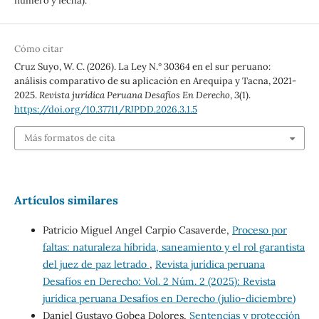
número y fecha).
Cómo citar
Cruz Suyo, W. C. (2026). La Ley N.° 30364 en el sur peruano:
análisis comparativo de su aplicación en Arequipa y Tacna, 2021-
2025.
Revista jurídica Peruana Desafíos En Derecho
,
3
(1).
https://doi.org/10.37711/RJPDD.2026.3.1.5
Más formatos de cita
Artículos similares
Patricio Miguel Angel Carpio Casaverde,
Proceso por
faltas: naturaleza híbrida, saneamiento y el rol garantista
del juez de paz letrado
,
Revista jurídica peruana
Desafíos en Derecho: Vol. 2 Núm. 2 (2025): Revista
jurídica peruana Desafíos en Derecho (julio-diciembre)
Daniel Gustavo Gobea Dolores,
Sentencias y protección