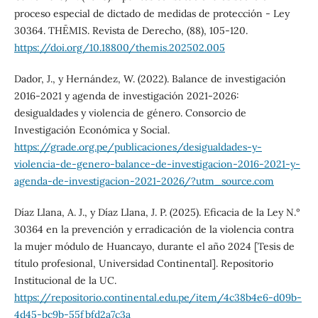
proceso especial de dictado de medidas de protección - Ley
30364. THĒMIS. Revista de Derecho, (88), 105-120.
https://doi.org/10.18800/themis.202502.005
Dador, J., y Hernández, W. (2022). Balance de investigación
2016-2021 y agenda de investigación 2021-2026:
desigualdades y violencia de género. Consorcio de
Investigación Económica y Social.
https://grade.org.pe/publicaciones/desigualdades-y-
violencia-de-genero-balance-de-investigacion-2016-2021-y-
agenda-de-investigacion-2021-2026/?utm_source.com
Díaz Llana, A. J., y Díaz Llana, J. P. (2025). Eficacia de la Ley N.°
30364 en la prevención y erradicación de la violencia contra
la mujer módulo de Huancayo, durante el año 2024 [Tesis de
título profesional, Universidad Continental]. Repositorio
Institucional de la UC.
https://repositorio.continental.edu.pe/item/4c38b4e6-d09b-
4d45-bc9b-55fbfd2a7c3a