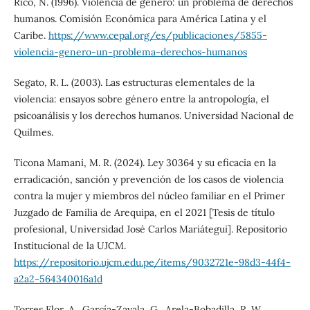
Rico, N. (1996). Violencia de género: un problema de derechos
humanos. Comisión Económica para América Latina y el
Caribe.
https://www.cepal.org/es/publicaciones/5855-
violencia-genero-un-problema-derechos-humanos
Segato, R. L. (2003). Las estructuras elementales de la
violencia: ensayos sobre género entre la antropología, el
psicoanálisis y los derechos humanos. Universidad Nacional de
Quilmes.
Ticona Mamani, M. R. (2024). Ley 30364 y su eficacia en la
erradicación, sanción y prevención de los casos de violencia
contra la mujer y miembros del núcleo familiar en el Primer
Juzgado de Familia de Arequipa, en el 2021 [Tesis de título
profesional, Universidad José Carlos Mariátegui]. Repositorio
Institucional de la UJCM.
https://repositorio.ujcm.edu.pe/items/9032721e-98d3-44f4-
a2a2-564340016a1d
Torres Flor, A., García-Zavala, G., Arela-Bobadilla, R. W.,