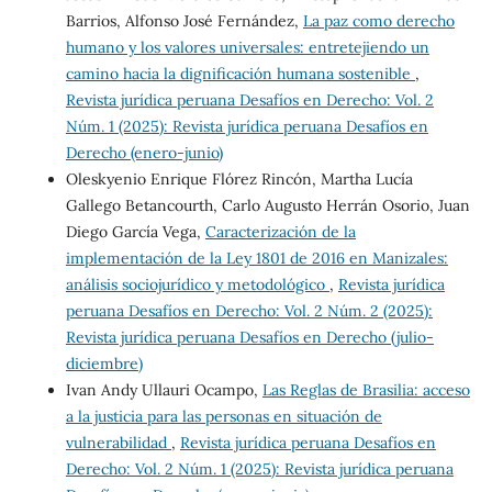
Barrios, Alfonso José Fernández,
La paz como derecho
humano y los valores universales: entretejiendo un
camino hacia la dignificación humana sostenible
,
Revista jurídica peruana Desafíos en Derecho: Vol. 2
Núm. 1 (2025): Revista jurídica peruana Desafíos en
Derecho (enero-junio)
Oleskyenio Enrique Flórez Rincón, Martha Lucía
Gallego Betancourth, Carlo Augusto Herrán Osorio, Juan
Diego García Vega,
Caracterización de la
implementación de la Ley 1801 de 2016 en Manizales:
análisis sociojurídico y metodológico
,
Revista jurídica
peruana Desafíos en Derecho: Vol. 2 Núm. 2 (2025):
Revista jurídica peruana Desafíos en Derecho (julio-
diciembre)
Ivan Andy Ullauri Ocampo,
Las Reglas de Brasilia: acceso
a la justicia para las personas en situación de
vulnerabilidad
,
Revista jurídica peruana Desafíos en
Derecho: Vol. 2 Núm. 1 (2025): Revista jurídica peruana