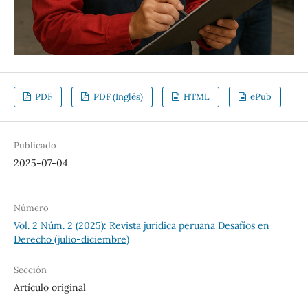
PDF
PDF (Inglés)
HTML
ePub
Publicado
2025-07-04
Número
Vol. 2 Núm. 2 (2025): Revista jurídica peruana Desafíos en
Derecho (julio-diciembre)
Sección
Artículo original