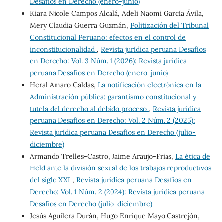
Desafíos en Derecho (enero-junio)
Kiara Nicole Campos Alcalá, Adeli Naomi García Ávila,
Mery Claudia Guerra Guzmán,
Politización del Tribunal
Constitucional Peruano: efectos en el control de
inconstitucionalidad
,
Revista jurídica peruana Desafíos
en Derecho: Vol. 3 Núm. 1 (2026): Revista jurídica
peruana Desafíos en Derecho (enero-junio)
Heral Amaro Caldas,
La notificación electrónica en la
Administración pública: garantismo constitucional y
tutela del derecho al debido proceso
,
Revista jurídica
peruana Desafíos en Derecho: Vol. 2 Núm. 2 (2025):
Revista jurídica peruana Desafíos en Derecho (julio-
diciembre)
Armando Trelles-Castro, Jaime Araujo-Frias,
La ética de
Held ante la división sexual de los trabajos reproductivos
del siglo XXI
,
Revista jurídica peruana Desafíos en
Derecho: Vol. 1 Núm. 2 (2024): Revista jurídica peruana
Desafíos en Derecho (julio-diciembre)
Jesús Aguilera Durán, Hugo Enrique Mayo Castrejón,