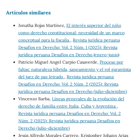
Artículos similares
Jonatha Rojas Martínez,
El interés superior del niño
como derecho constitucional: necesidad de un marco
conceptual para la fiscalía
,
Revista jurídica peruana
Desafíos en Derecho: Vol. 2 Núm. 1 (2025): Revista
jurídica peruana Desafíos en Derecho (enero-junio)
Patricio Miguel Angel Carpio Casaverde,
Proceso por
faltas: naturaleza híbrida, saneamiento y el rol garantista
del juez de paz letrado
,
Revista jurídica peruana
Desafíos en Derecho: Vol. 2 Núm. 2 (2025): Revista
jurídica peruana Desafíos en Derecho (julio-diciembre)
Vincenzo Barba,
Líneas generales de la evolución del
derecho de familia entre Italia, Cuba y Argentina
,
Revista jurídica peruana Desafíos en Derecho: Vol. 2
Núm. 2 (2025): Revista jurídica peruana Desafíos en
Derecho (julio-diciembre)
Jesús Alfredo Morales Carrero, Kristopher Johann Arias