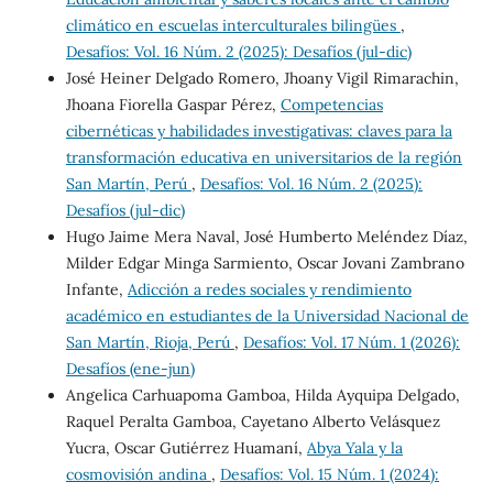
climático en escuelas interculturales bilingües
,
Desafíos: Vol. 16 Núm. 2 (2025): Desafíos (jul-dic)
José Heiner Delgado Romero, Jhoany Vigil Rimarachin,
Jhoana Fiorella Gaspar Pérez,
Competencias
cibernéticas y habilidades investigativas: claves para la
transformación educativa en universitarios de la región
San Martín, Perú
,
Desafíos: Vol. 16 Núm. 2 (2025):
Desafíos (jul-dic)
Hugo Jaime Mera Naval, José Humberto Meléndez Díaz,
Milder Edgar Minga Sarmiento, Oscar Jovani Zambrano
Infante,
Adicción a redes sociales y rendimiento
académico en estudiantes de la Universidad Nacional de
San Martín, Rioja, Perú
,
Desafíos: Vol. 17 Núm. 1 (2026):
Desafíos (ene-jun)
Angelica Carhuapoma Gamboa, Hilda Ayquipa Delgado,
Raquel Peralta Gamboa, Cayetano Alberto Velásquez
Yucra, Oscar Gutiérrez Huamaní,
Abya Yala y la
cosmovisión andina
,
Desafíos: Vol. 15 Núm. 1 (2024):