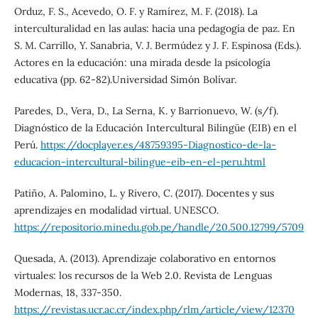
Orduz, F. S., Acevedo, O. F. y Ramírez, M. F. (2018). La
interculturalidad en las aulas: hacia una pedagogía de paz. En
S. M. Carrillo, Y. Sanabria, V. J. Bermúdez y J. F. Espinosa (Eds.).
Actores en la educación: una mirada desde la psicología
educativa (pp. 62-82).Universidad Simón Bolívar.
Paredes, D., Vera, D., La Serna, K. y Barrionuevo, W. (s/f).
Diagnóstico de la Educación Intercultural Bilingüe (EIB) en el
Perú.
https://docplayer.es/48759395-Diagnostico-de-la-
educacion-intercultural-bilingue-eib-en-el-peru.html
Patiño, A. Palomino, L. y Rivero, C. (2017). Docentes y sus
aprendizajes en modalidad virtual. UNESCO.
https://repositorio.minedu.gob.pe/handle/20.500.12799/5709
Quesada, A. (2013). Aprendizaje colaborativo en entornos
virtuales: los recursos de la Web 2.0. Revista de Lenguas
Modernas, 18, 337-350.
https://revistas.ucr.ac.cr/index.php/rlm/article/view/12370