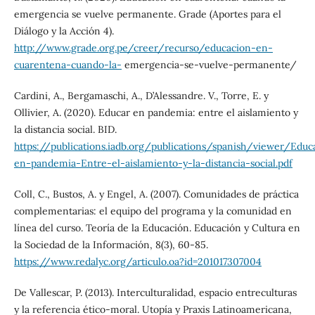
emergencia se vuelve permanente. Grade (Aportes para el
Diálogo y la Acción 4).
http://www.grade.org.pe/creer/recurso/educacion-en-
cuarentena-cuando-la-
emergencia-se-vuelve-permanente/
Cardini, A., Bergamaschi, A., D’Alessandre. V., Torre, E. y
Ollivier, A. (2020). Educar en pandemia: entre el aislamiento y
la distancia social. BID.
https://publications.iadb.org/publications/spanish/viewer/Educ
en-pandemia-Entre-el-aislamiento-y-la-distancia-social.pdf
Coll, C., Bustos, A. y Engel, A. (2007). Comunidades de práctica
complementarias: el equipo del programa y la comunidad en
línea del curso. Teoría de la Educación. Educación y Cultura en
la Sociedad de la Información, 8(3), 60-85.
https://www.redalyc.org/articulo.oa?id=201017307004
De Vallescar, P. (2013). Interculturalidad, espacio entreculturas
y la referencia ético-moral. Utopía y Praxis Latinoamericana,