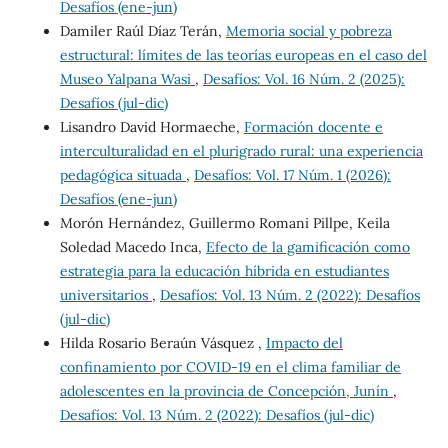
Desafíos (ene-jun)
Damiler Raúl Díaz Terán,
Memoria social y pobreza
estructural: límites de las teorías europeas en el caso del
Museo Yalpana Wasi
,
Desafíos: Vol. 16 Núm. 2 (2025):
Desafíos (jul-dic)
Lisandro David Hormaeche,
Formación docente e
interculturalidad en el plurigrado rural: una experiencia
pedagógica situada
,
Desafíos: Vol. 17 Núm. 1 (2026):
Desafíos (ene-jun)
Morón Hernández, Guillermo Romani Pillpe, Keila
Soledad Macedo Inca,
Efecto de la gamificación como
estrategia para la educación híbrida en estudiantes
universitarios
,
Desafíos: Vol. 13 Núm. 2 (2022): Desafíos
(jul-dic)
Hilda Rosario Beraún Vásquez ,
Impacto del
confinamiento por COVID-19 en el clima familiar de
adolescentes en la provincia de Concepción, Junín
,
Desafíos: Vol. 13 Núm. 2 (2022): Desafíos (jul-dic)