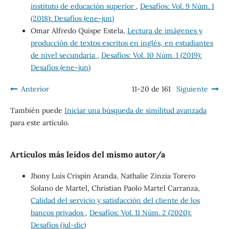
instituto de educación superior
,
Desafíos: Vol. 9 Núm. 1
(2018): Desafíos (ene-jun)
Omar Alfredo Quispe Estela,
Lectura de imágenes y
producción de textos escritos en inglés, en estudiantes
de nivel secundaria
,
Desafíos: Vol. 10 Núm. 1 (2019):
Desafíos (ene-jun)
Anterior
11-20 de 161
Siguiente
También puede
Iniciar una búsqueda de similitud avanzada
para este artículo.
Artículos más leídos del mismo autor/a
Jhony Luis Crispín Aranda, Nathalie Zinzia Torero
Solano de Martel, Christian Paolo Martel Carranza,
Calidad del servicio y satisfacción del cliente de los
bancos privados
,
Desafíos: Vol. 11 Núm. 2 (2020):
Desafíos (jul-dic)