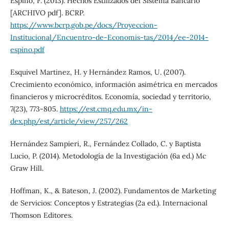
Espino, F. (2013). Hechos Estilizados del Sistema Bancario
[ARCHIVO pdf]. BCRP.
https://www.bcrp.gob.pe/docs/Proyeccion-
Institucional/Encuentro-de-Economis-tas/2014/ee-2014-
espino.pdf
Esquivel Martinez, H. y Hernández Ramos, U. (2007).
Crecimiento económico, información asimétrica en mercados
financieros y microcréditos. Economía, sociedad y territorio,
7(23), 773-805.
https://est.cmq.edu.mx/in-
dex.php/est/article/view/257/262
Hernández Sampieri, R., Fernández Collado, C. y Baptista
Lucio, P. (2014). Metodología de la Investigación (6a ed.) Mc
Graw Hill.
Hoffman, K., & Bateson, J. (2002). Fundamentos de Marketing
de Servicios: Conceptos y Estrategias (2a ed.). Internacional
Thomson Editores.