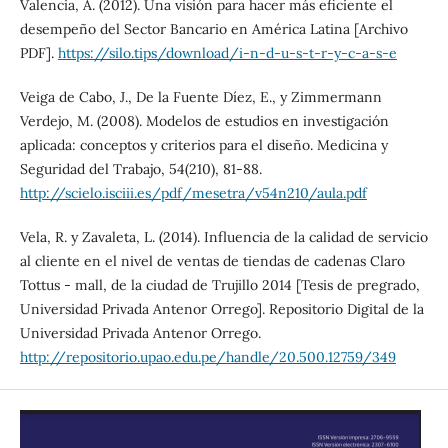
Valencia, A. (2012). Una visión para hacer más eficiente el
desempeño del Sector Bancario en América Latina [Archivo
PDF].
https://silo.tips/download/i-n-d-u-s-t-r-y-c-a-s-e
Veiga de Cabo, J., De la Fuente Díez, E., y Zimmermann
Verdejo, M. (2008). Modelos de estudios en investigación
aplicada: conceptos y criterios para el diseño. Medicina y
Seguridad del Trabajo, 54(210), 81-88.
http://scielo.isciii.es/pdf/mesetra/v54n210/aula.pdf
Vela, R. y Zavaleta, L. (2014). Influencia de la calidad de servicio
al cliente en el nivel de ventas de tiendas de cadenas Claro
Tottus - mall, de la ciudad de Trujillo 2014 [Tesis de pregrado,
Universidad Privada Antenor Orrego]. Repositorio Digital de la
Universidad Privada Antenor Orrego.
http://repositorio.upao.edu.pe/handle/20.500.12759/349