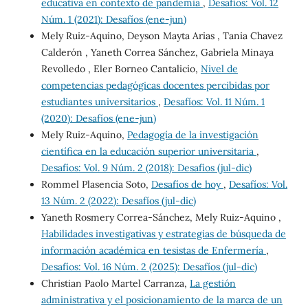
educativa en contexto de pandemia
,
Desafíos: Vol. 12
Núm. 1 (2021): Desafíos (ene-jun)
Mely Ruiz-Aquino, Deyson Mayta Arias , Tania Chavez
Calderón , Yaneth Correa Sánchez, Gabriela Minaya
Revolledo , Eler Borneo Cantalicio,
Nivel de
competencias pedagógicas docentes percibidas por
estudiantes universitarios
,
Desafíos: Vol. 11 Núm. 1
(2020): Desafíos (ene-jun)
Mely Ruiz-Aquino,
Pedagogía de la investigación
científica en la educación superior universitaria
,
Desafíos: Vol. 9 Núm. 2 (2018): Desafíos (jul-dic)
Rommel Plasencia Soto,
Desafíos de hoy
,
Desafíos: Vol.
13 Núm. 2 (2022): Desafíos (jul-dic)
Yaneth Rosmery Correa-Sánchez, Mely Ruiz-Aquino ,
Habilidades investigativas y estrategias de búsqueda de
información académica en tesistas de Enfermería
,
Desafíos: Vol. 16 Núm. 2 (2025): Desafíos (jul-dic)
Christian Paolo Martel Carranza,
La gestión
administrativa y el posicionamiento de la marca de un