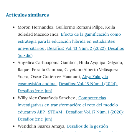
Artículos similares
Morón Hernández, Guillermo Romani Pillpe, Keila
Soledad Macedo Inca,
Efecto de la gamificación como
estrategia para la educación híbrida en estudiantes
universitarios
,
Desafíos: Vol. 13 Núm. 2 (2022): Desafíos
(jul-dic)
Angelica Carhuapoma Gamboa, Hilda Ayquipa Delgado,
Raquel Peralta Gamboa, Cayetano Alberto Velásquez
Yucra, Oscar Gutiérrez Huamaní,
Abya Yala y la
cosmovisión andina
,
Desafíos: Vol. 15 Núm. 1 (2024):
Desafíos (ene-jun)
Willy Alex Castañeda Sanchez ,
Competencias
investigativas en transformación: el reto del modelo
educativo ABP- STEAM
,
Desafíos: Vol. 17 Núm. 1 (2026):
Desafíos (ene-jun)
Wendolin Suarez Amaya,
Desafíos de la gestión