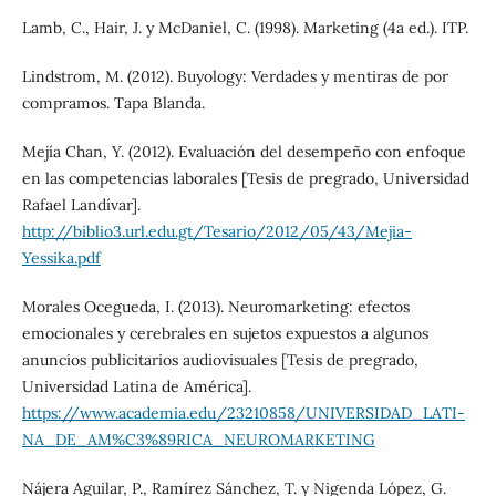
Lamb, C., Hair, J. y McDaniel, C. (1998). Marketing (4a ed.). ITP.
Lindstrom, M. (2012). Buyology: Verdades y mentiras de por
compramos. Tapa Blanda.
Mejía Chan, Y. (2012). Evaluación del desempeño con enfoque
en las competencias laborales [Tesis de pregrado, Universidad
Rafael Landívar].
http://biblio3.url.edu.gt/Tesario/2012/05/43/Mejia-
Yessika.pdf
Morales Ocegueda, I. (2013). Neuromarketing: efectos
emocionales y cerebrales en sujetos expuestos a algunos
anuncios publicitarios audiovisuales [Tesis de pregrado,
Universidad Latina de América].
https://www.academia.edu/23210858/UNIVERSIDAD_LATI-
NA_DE_AM%C3%89RICA_NEUROMARKETING
Nájera Aguilar, P., Ramírez Sánchez, T. y Nigenda López, G.