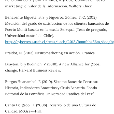
Belío Galindo, J. y Sainz Andrés, A. (2007). Conozca el nuevo
marketing: el valor de la Información. Walters Kluer.
Benavente Elgueta, B. S. y Figueroa Gómez, T. C. (2012).
Medición del grado de satisfacción de los clientes bancarios de
Puerto Montt basada en la escala Servqual [Tesis de pregrado,
Universidad Austral de Chile].
http://cybertesis.uach.cl/tesis/uach/2012/bpmfeb456m/doc/
Braidot, N. (2013). Neuromarketing en acción. Granica.
Drayton, b. y Budinich, V. (2010). A new Alliance for global
change. Harvard Business Review.
Burgos Huanambal, F. (2010). Sistema Bancario Peruano:
Historia, Indicadores Bnacarios y Crisis Bancaria. Fondo
Editorial de la Pontificia Universidad Católica del Perú.
Cantu Delgado, H. (2006). Desarrollo de una Cultura de
Calidad. McGraw-Hill.