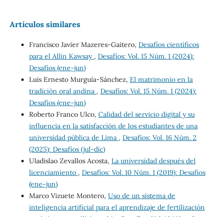
Artículos similares
Francisco Javier Mazeres-Gaitero,
Desafíos científicos
para el Allin Kawsay
,
Desafíos: Vol. 15 Núm. 1 (2024):
Desafíos (ene-jun)
Luis Ernesto Murguía-Sánchez,
El matrimonio en la
tradición oral andina
,
Desafíos: Vol. 15 Núm. 1 (2024):
Desafíos (ene-jun)
Roberto Franco Ulco,
Calidad del servicio digital y su
influencia en la satisfacción de los estudiantes de una
universidad pública de Lima
,
Desafíos: Vol. 16 Núm. 2
(2025): Desafíos (jul-dic)
Uladislao Zevallos Acosta,
La universidad después del
licenciamiento
,
Desafíos: Vol. 10 Núm. 1 (2019): Desafíos
(ene-jun)
Marco Vizuete Montero,
Uso de un sistema de
inteligencia artificial para el aprendizaje de fertilización