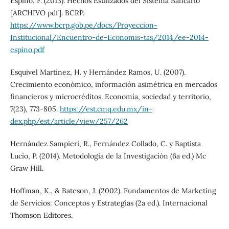
Espino, F. (2013). Hechos Estilizados del Sistema Bancario
[ARCHIVO pdf]. BCRP.
https://www.bcrp.gob.pe/docs/Proyeccion-
Institucional/Encuentro-de-Economis-tas/2014/ee-2014-
espino.pdf
Esquivel Martinez, H. y Hernández Ramos, U. (2007).
Crecimiento económico, información asimétrica en mercados
financieros y microcréditos. Economía, sociedad y territorio,
7(23), 773-805.
https://est.cmq.edu.mx/in-
dex.php/est/article/view/257/262
Hernández Sampieri, R., Fernández Collado, C. y Baptista
Lucio, P. (2014). Metodología de la Investigación (6a ed.) Mc
Graw Hill.
Hoffman, K., & Bateson, J. (2002). Fundamentos de Marketing
de Servicios: Conceptos y Estrategias (2a ed.). Internacional
Thomson Editores.