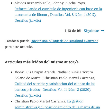
Alcides Bernardo Tello, Johnny P Jacha Rojas,
Reformulando el currículo de ingeniería con base en la
taxonomía de Bloom
,
Desafíos: Vol. 8 Núm. 1 (2017):
Desafíos (jul-dic)
1-10 de 161
Siguiente
También puede
Iniciar una búsqueda de similitud avanzada
para este artículo.
Artículos más leídos del mismo autor/a
Jhony Luis Crispín Aranda, Nathalie Zinzia Torero
Solano de Martel, Christian Paolo Martel Carranza,
Calidad del servicio y satisfacción del cliente de los
bancos privados
,
Desafíos: Vol. 11 Núm. 2 (2020):
Desafíos (jul-dic)
Christian Paolo Martel Carranza,
La gestión
administrativa y el posicionamiento de la marca de un