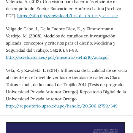
Valencia, A. (2012). Una visión para hacer más eficiente el
desempeño del Sector Bancario en América Latina [Archivo
PDF].
https://silo.tips/download/i-n-d-u-s-t-r-y-c-a-s-e
Veiga de Cabo, J., De la Fuente Díez, E., y Zimmermann
Verdejo, M. (2008). Modelos de estudios en investigación
aplicada: conceptos y criterios para el diseño. Medicina y
Seguridad del Trabajo, 54(210), 81-88.
http://scielo.isciii.es/pdf/mesetra/v54n210/aula.pdf
Vela, R. y Zavaleta, L. (2014). Influencia de la calidad de servicio
al cliente en el nivel de ventas de tiendas de cadenas Claro
Tottus - mall, de la ciudad de Trujillo 2014 [Tesis de pregrado,
Universidad Privada Antenor Orrego]. Repositorio Digital de la
Universidad Privada Antenor Orrego.
http://repositorio.upao.edu.pe/handle/20.500.12759/349