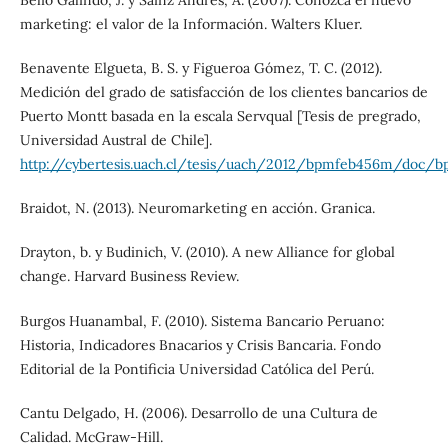
Belío Galindo, J. y Sainz Andrés, A. (2007). Conozca el nuevo
marketing: el valor de la Información. Walters Kluer.
Benavente Elgueta, B. S. y Figueroa Gómez, T. C. (2012).
Medición del grado de satisfacción de los clientes bancarios de
Puerto Montt basada en la escala Servqual [Tesis de pregrado,
Universidad Austral de Chile].
http://cybertesis.uach.cl/tesis/uach/2012/bpmfeb456m/doc/
Braidot, N. (2013). Neuromarketing en acción. Granica.
Drayton, b. y Budinich, V. (2010). A new Alliance for global
change. Harvard Business Review.
Burgos Huanambal, F. (2010). Sistema Bancario Peruano:
Historia, Indicadores Bnacarios y Crisis Bancaria. Fondo
Editorial de la Pontificia Universidad Católica del Perú.
Cantu Delgado, H. (2006). Desarrollo de una Cultura de
Calidad. McGraw-Hill.