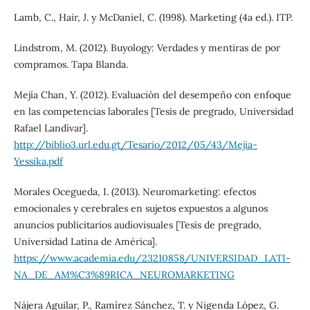
Lamb, C., Hair, J. y McDaniel, C. (1998). Marketing (4a ed.). ITP.
Lindstrom, M. (2012). Buyology: Verdades y mentiras de por
compramos. Tapa Blanda.
Mejía Chan, Y. (2012). Evaluación del desempeño con enfoque
en las competencias laborales [Tesis de pregrado, Universidad
Rafael Landívar].
http://biblio3.url.edu.gt/Tesario/2012/05/43/Mejia-
Yessika.pdf
Morales Ocegueda, I. (2013). Neuromarketing: efectos
emocionales y cerebrales en sujetos expuestos a algunos
anuncios publicitarios audiovisuales [Tesis de pregrado,
Universidad Latina de América].
https://www.academia.edu/23210858/UNIVERSIDAD_LATI-
NA_DE_AM%C3%89RICA_NEUROMARKETING
Nájera Aguilar, P., Ramírez Sánchez, T. y Nigenda López, G.