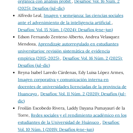
orgánica con análisis probit
,
Desafíos: Vol. 16 Núm. 2
(2025): Desafíos (jul-dic)
Alfredo Leal,
Imagen y semejanza: las ciencias sociales
ante el advenimiento de la inteligencia artificial
,
Desafíos: Vol. 15 Núm. 1 (2024): Desafíos (ene-jun)
Edson Fernando Zenteno Alberto, Andrea Velasquez
Mendoza,
Aprendizaje autorregulado en estudiantes
universitarios: revisión sistemática de evidencia
empírica (2015-2025)
,
Desafíos: Vol. 16 Núm. 2 (2025):
Desafíos (jul-dic)
Reyna Isabel Laredo Cárdenas, Edy Luisa López Armes,
Imagen corporativa y comunicación interna en
docentes de universidades licenciadas de la provincia de
Huancayo
,
Desafíos: Vol. 11 Núm. 2 (2020): Desafíos (jul-
dic)
Froilán Escobedo Rivera, Laddy Dayana Pumayauri de la
Torre,
Redes sociales y el rendimiento académico en los
estudiantes de la Universidad de Huánuco
,
Desafíos:
Vol. 10 Núm. 1 (2019): Desafíos (ene-jun)