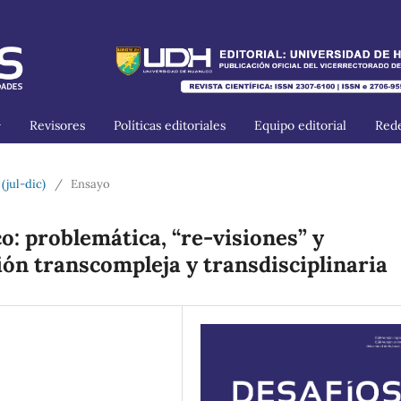
Revisores
Políticas editoriales
Equipo editorial
Rede
 (jul-dic)
/
Ensayo
: problemática, “re-visiones” y
sión transcompleja y transdisciplinaria