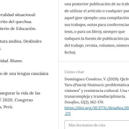
una posterior publicación de su trab
de utilizar el artículo o cualquier pa
alidad situacional:
aquel (por ejemplo: una compilación
rito del quechua.
sus trabajos, notas para conferencias
terio de Educación.
tesis, o para un libro), siempre que
indiquen la fuente de publicación (a
ltura andina. Deslindes
del trabajo, revista, volumen, númer
.
fecha).
nidad. Blume.
Cómo citar
so de una lengua caucásica
Domínguez Condezo, V. (2020). Qic
Yaru (Pasco)-Huánuco: problemática,
visiones” y resistencia cultural. Una 
segurar la vida de las
transcompleja y transdisciplinaria.
Ú 2020, Congreso
Desafíos
,
12
(2), 162-170.
, Perú.
https://doi.org/10.37711/desafios.202
.271
Más formatos de cita