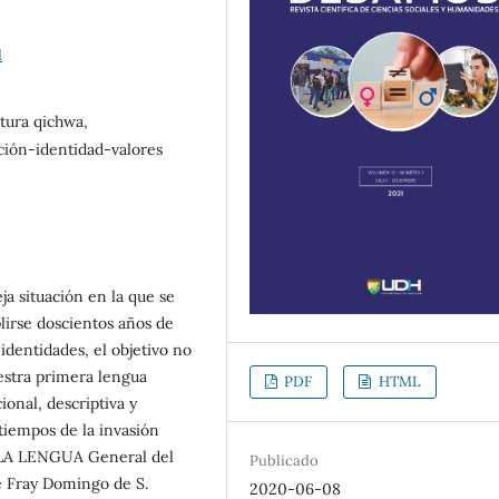
1
tura qichwa,
ación-identidad-valores
ja situación en la que se
lirse doscientos años de
dentidades, el objetivo no
uestra primera lengua
PDF
HTML
ional, descriptiva y
 tiempos de la invasión
N LA LENGUA General del
Publicado
e Fray Domingo de S.
2020-06-08