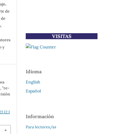
ajo,
rte de
 de
,
VISITAS
utores
o y
Idioma
English
hwa
 “re-
Español
visión
1.12.1
Información
Para lectores/as