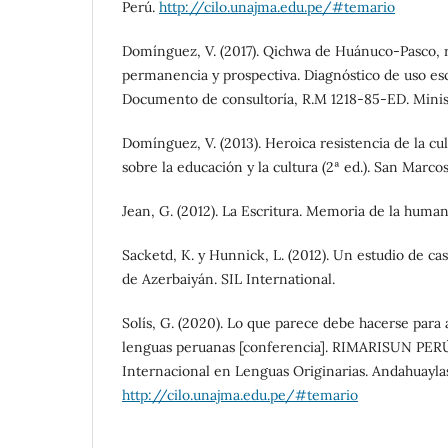
Perú.
http://cilo.unajma.edu.pe/#temario
Domínguez, V. (2017). Qichwa de Huánuco-Pasco, re
permanencia y prospectiva. Diagnóstico de uso esc
Documento de consultoría, R.M 1218-85-ED. Minis
Domínguez, V. (2013). Heroica resistencia de la cu
sobre la educación y la cultura (2ª ed.). San Marcos
Jean, G. (2012). La Escritura. Memoria de la huma
Sacketd, K. y Hunnick, L. (2012). Un estudio de ca
de Azerbaiyán. SIL International.
Solís, G. (2020). Lo que parece debe hacerse para a
lenguas peruanas [conferencia]. RIMARISUN PER
Internacional en Lenguas Originarias. Andahuaylas
http://cilo.unajma.edu.pe/#temario