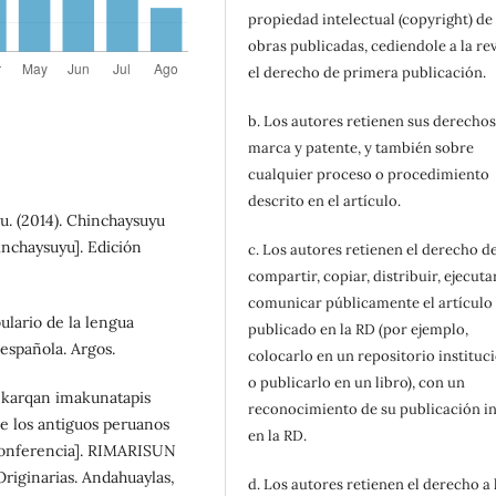
propiedad intelectual (copyright) de 
obras publicadas, cediendole a la rev
el derecho de primera publicación.
b. Los autores retienen sus derechos
marca y patente, y también sobre
cualquier proceso o procedimiento
descrito en el artículo.
. (2014). Chinchaysuyu
nchaysuyu]. Edición
c. Los autores retienen el derecho d
compartir, copiar, distribuir, ejecuta
comunicar públicamente el artículo
ulario de la lengua
publicado en la RD (por ejemplo,
española. Argos.
colocarlo en un repositorio instituc
o publicarlo en un libro), con un
 karqan imakunatapis
reconocimiento de su publicación in
e los antiguos peruanos
en la RD.
 [conferencia]. RIMARISUN
iginarias. Andahuaylas,
d. Los autores retienen el derecho a