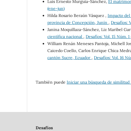
Luis Ernesto Murguía-Sánchez,
El matrimon
(ene-jun)
Hilda Rosario Beraún Vásquez ,
Impacto del
provincia de Concepción, Junín
,
Desafíos: V
Janina Moquillaza-Sánchez, Liz Maribel Gar
científica nacional
,
Desafíos: Vol. 15 Núm. 1
William Renán Meneses Pantoja, Michell Jo
Caicedo Coello, Carlos Enrique Chica Med
cantón Sucre, Ecuador
,
Desafíos: Vol. 16 Nú
También puede
Iniciar una búsqueda de similitud
Desafíos