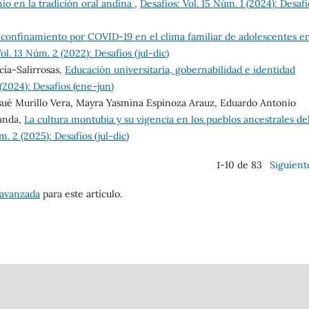
io en la tradición oral andina
,
Desafíos: Vol. 15 Núm. 1 (2024): Desafí
 confinamiento por COVID-19 en el clima familiar de adolescentes en
ol. 13 Núm. 2 (2022): Desafíos (jul-dic)
cía-Salirrosas,
Educación universitaria, gobernabilidad e identidad
 (2024): Desafíos (ene-jun)
sué Murillo Vera, Mayra Yasmina Espinoza Arauz, Eduardo Antonio
randa,
La cultura montubia y su vigencia en los pueblos ancestrales de
m. 2 (2025): Desafíos (jul-dic)
1-10 de 83
Siguient
 avanzada
para este artículo.