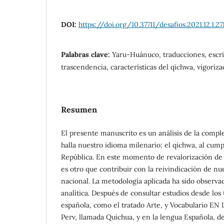
DOI:
https://doi.org/10.37711/desafios.2021.12.1.27
Palabras clave:
Yaru-Huánuco, traducciones, escri
trascendencia, características del qichwa, vigoriz
Resumen
El presente manuscrito es un análisis de la comple
halla nuestro idioma milenario: el qichwa, al cump
República. En este momento de revalorización de i
es otro que contribuir con la reivindicación de n
nacional. La metodología aplicada ha sido observac
analítica. Después de consultar estudios desde los
española, como el tratado Arte, y Vocabulario E
Perv, llamada Quichua, y en la lengua Española, d