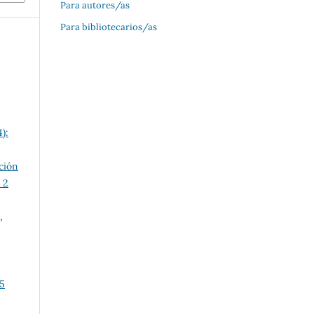
Para autores/as
Para bibliotecarios/as
):
ción
 2
,
15