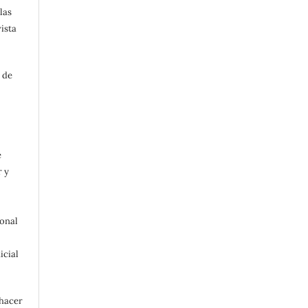
las
ista
 de
e
r y
ional
icial
 hacer