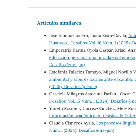
Artículos similares
Jose Alomia-Lucero, Liana Sixto-Dávila,
Aná
Huánuco
,
Desafíos: Vol. 16 Núm. 1 (2025): D
Emperatriz Karina Oyola Gaspar, Krisel An
educación peruana: una mirada epistemológ
Desafíos (ene-jun)
Estefania Palacios Tamayo, Miguel Novillo 
ambiental y saberes locales ante el cambio c
(2025): Desafíos (jul-dic)
Graciela Milagros Astorima Farfan , Oscar 
Desafíos: Vol. 15 Núm. 1 (2024): Desafíos (en
Yaneth Rosmery Correa-Sánchez, Mely Rui
información académica en tesistas de Enfe
Claudia Cisneros Ayala,
Los procesos lingüís
Núm. 1 (2024): Desafíos (ene-jun)