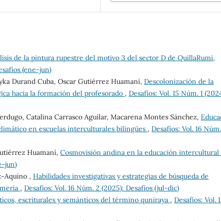
lisis de la pintura rupestre del motivo 3 del sector D de QuillaRumi,
esafíos (ene-jun)
ayka Durand Cuba, Oscar Gutiérrez Huamaní,
Descolonización de la
ica hacia la formación del profesorado
,
Desafíos: Vol. 15 Núm. 1 (2024
Verdugo, Catalina Carrasco Aguilar, Macarena Montes Sánchez,
Educa
limático en escuelas interculturales bilingües
,
Desafíos: Vol. 16 Núm.
Gutiérrez Huamaní,
Cosmovisión andina en la educación intercultural
e-jun)
z-Aquino ,
Habilidades investigativas y estrategias de búsqueda de
rmería
,
Desafíos: Vol. 16 Núm. 2 (2025): Desafíos (jul-dic)
ticos, escriturales y semánticos del término quniraya
,
Desafíos: Vol. 