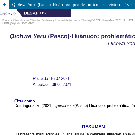
Qichwa Yaru (Pasco)-Huánuco: problemática, “re-visiones” y resi