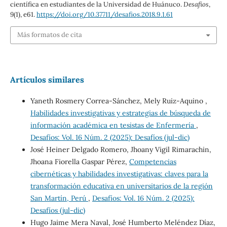
científica en estudiantes de la Universidad de Huánuco.
Desafíos
,
9
(1), e61.
https://doi.org/10.37711/desafios.2018.9.1.61
Más formatos de cita
Artículos similares
Yaneth Rosmery Correa-Sánchez, Mely Ruiz-Aquino ,
Habilidades investigativas y estrategias de búsqueda de
información académica en tesistas de Enfermería
,
Desafíos: Vol. 16 Núm. 2 (2025): Desafíos (jul-dic)
José Heiner Delgado Romero, Jhoany Vigil Rimarachin,
Jhoana Fiorella Gaspar Pérez,
Competencias
cibernéticas y habilidades investigativas: claves para la
transformación educativa en universitarios de la región
San Martín, Perú
,
Desafíos: Vol. 16 Núm. 2 (2025):
Desafíos (jul-dic)
Hugo Jaime Mera Naval, José Humberto Meléndez Díaz,