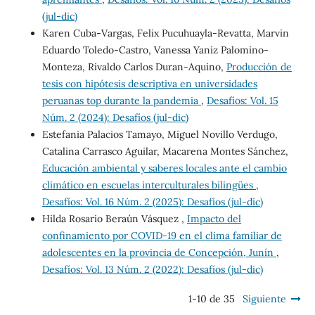
(jul-dic)
Karen Cuba-Vargas, Felix Pucuhuayla-Revatta, Marvin
Eduardo Toledo-Castro, Vanessa Yaniz Palomino-
Monteza, Rivaldo Carlos Duran-Aquino,
Producción de
tesis con hipótesis descriptiva en universidades
peruanas top durante la pandemia
,
Desafíos: Vol. 15
Núm. 2 (2024): Desafíos (jul-dic)
Estefania Palacios Tamayo, Miguel Novillo Verdugo,
Catalina Carrasco Aguilar, Macarena Montes Sánchez,
Educación ambiental y saberes locales ante el cambio
climático en escuelas interculturales bilingües
,
Desafíos: Vol. 16 Núm. 2 (2025): Desafíos (jul-dic)
Hilda Rosario Beraún Vásquez ,
Impacto del
confinamiento por COVID-19 en el clima familiar de
adolescentes en la provincia de Concepción, Junín
,
Desafíos: Vol. 13 Núm. 2 (2022): Desafíos (jul-dic)
1-10 de 35
Siguiente