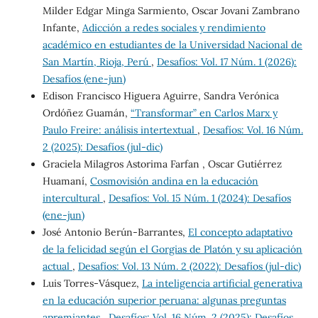
Milder Edgar Minga Sarmiento, Oscar Jovani Zambrano
Infante,
Adicción a redes sociales y rendimiento
académico en estudiantes de la Universidad Nacional de
San Martín, Rioja, Perú
,
Desafíos: Vol. 17 Núm. 1 (2026):
Desafíos (ene-jun)
Edison Francisco Higuera Aguirre, Sandra Verónica
Ordóñez Guamán,
“Transformar” en Carlos Marx y
Paulo Freire: análisis intertextual
,
Desafíos: Vol. 16 Núm.
2 (2025): Desafíos (jul-dic)
Graciela Milagros Astorima Farfan , Oscar Gutiérrez
Huamaní,
Cosmovisión andina en la educación
intercultural
,
Desafíos: Vol. 15 Núm. 1 (2024): Desafíos
(ene-jun)
José Antonio Berún-Barrantes,
El concepto adaptativo
de la felicidad según el Gorgias de Platón y su aplicación
actual
,
Desafíos: Vol. 13 Núm. 2 (2022): Desafíos (jul-dic)
Luis Torres-Vásquez,
La inteligencia artificial generativa
en la educación superior peruana: algunas preguntas
apremiantes
,
Desafíos: Vol. 16 Núm. 2 (2025): Desafíos