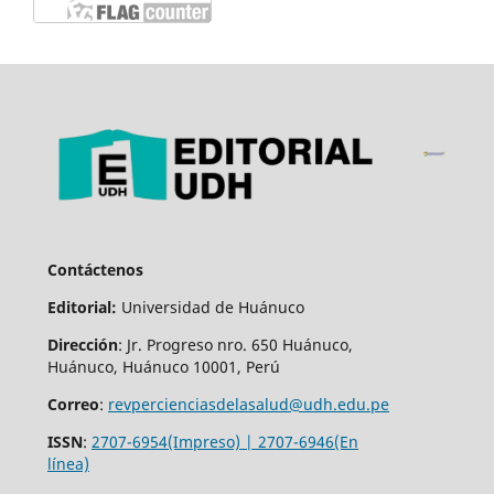
Contáctenos
Editorial:
Universidad de Huánuco
Dirección
: Jr. Progreso nro. 650 Huánuco,
Huánuco, Huánuco 10001, Perú
Correo
:
revpercienciasdelasalud@udh.edu.pe
ISSN
:
2707-6954(Impreso) | 2707-6946(En
línea)