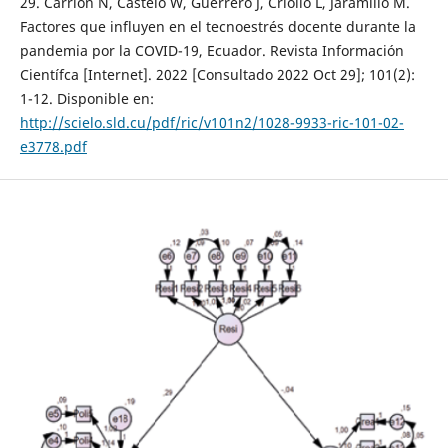
29. Carrión N, Castelo W, Guerrero J, Criollo L, Jaramillo M.
Factores que influyen en el tecnoestrés docente durante la
pandemia por la COVID-19, Ecuador. Revista Información
Científca [Internet]. 2022 [Consultado 2022 Oct 29]; 101(2):
1-12. Disponible en:
http://scielo.sld.cu/pdf/ric/v101n2/1028-9933-ric-101-02-
e3778.pdf