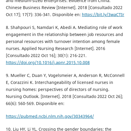
and medium-sized enterprises: evidence from China.
Chinese Business Review [Internet]. 2018 [Consultado 2022
Oct 17]; 17(7): 336-341. Disponible en:
https://bit.ly/3waCTIr
8. Shahpouri S, Namdari K, Abedi A. Mediating role of work
engagement in the relationship between job resources and
personal resources with turnover intention among female
nurses. Applied Nursing Research [Internet]. 2016
[Consultado 2022 Oct 16]; 30(1): 216-221.
https://doi.org/10.1016/j.apnr.2015.10.008
9. Mueller C, Duan Y, Vogelsmeier A, Anderson R, McConnell
E, Corazzini K. Interchangeability of licensed nurses in
nursing homes: perspectives of directors of nursing.
Nursing Outlook. [Internet]. 2018 [Consultado 2022 Oct 26];
66(6): 560-569. Disponible en:
https://pubmed.ncbi.nlm.nih.gov/30343964/
10. Liu HY, Li YL. Crossing the gender boundaries: the