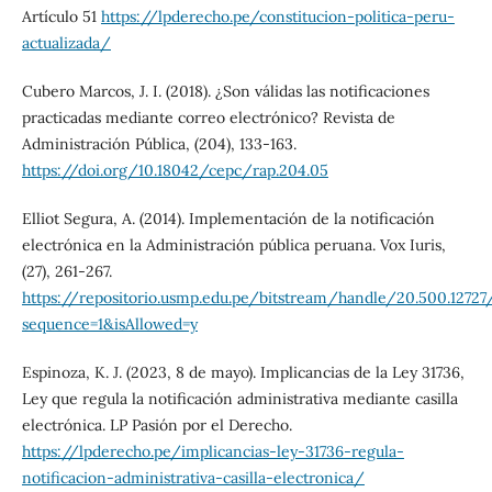
Artículo 51
https://lpderecho.pe/constitucion-politica-peru-
actualizada/
Cubero Marcos, J. I. (2018). ¿Son válidas las notificaciones
practicadas mediante correo electrónico? Revista de
Administración Pública, (204), 133-163.
https://doi.org/10.18042/cepc/rap.204.05
Elliot Segura, A. (2014). Implementación de la notificación
electrónica en la Administración pública peruana. Vox Iuris,
(27), 261-267.
https://repositorio.usmp.edu.pe/bitstream/handle/20.500.12727
sequence=1&isAllowed=y
Espinoza, K. J. (2023, 8 de mayo). Implicancias de la Ley 31736,
Ley que regula la notificación administrativa mediante casilla
electrónica. LP Pasión por el Derecho.
https://lpderecho.pe/implicancias-ley-31736-regula-
notificacion-administrativa-casilla-electronica/