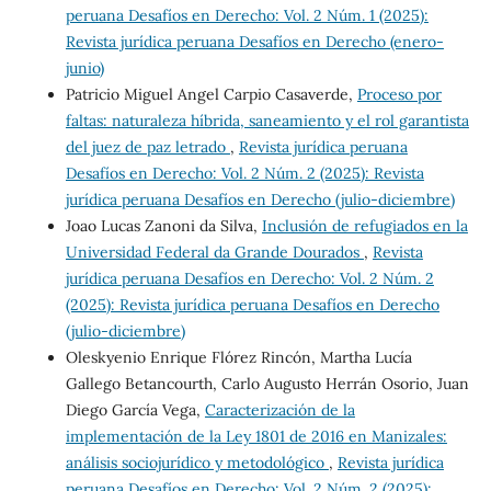
peruana Desafíos en Derecho: Vol. 2 Núm. 1 (2025):
Revista jurídica peruana Desafíos en Derecho (enero-
junio)
Patricio Miguel Angel Carpio Casaverde,
Proceso por
faltas: naturaleza híbrida, saneamiento y el rol garantista
del juez de paz letrado
,
Revista jurídica peruana
Desafíos en Derecho: Vol. 2 Núm. 2 (2025): Revista
jurídica peruana Desafíos en Derecho (julio-diciembre)
Joao Lucas Zanoni da Silva,
Inclusión de refugiados en la
Universidad Federal da Grande Dourados
,
Revista
jurídica peruana Desafíos en Derecho: Vol. 2 Núm. 2
(2025): Revista jurídica peruana Desafíos en Derecho
(julio-diciembre)
Oleskyenio Enrique Flórez Rincón, Martha Lucía
Gallego Betancourth, Carlo Augusto Herrán Osorio, Juan
Diego García Vega,
Caracterización de la
implementación de la Ley 1801 de 2016 en Manizales:
análisis sociojurídico y metodológico
,
Revista jurídica
peruana Desafíos en Derecho: Vol. 2 Núm. 2 (2025):