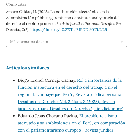
Cómo citar
Amaro Caldas, H. (2025). La notificación electrónica en la
Administración pública: garantismo constitucional y tutela del
derecho al debido proceso.
Revista jurídica Peruana Desafíos En
Derecho
,
2
(2).
https://doi.org/10.37711/RJPDD.2025.2.2.9
Más formatos de cita
Artículos similares
Diego Leonel Cornejo Cachay,
Rol e importancia de la
función inspectora en el derecho del trabajo a nivel
regional, Lambayeque, Perú
,
Revista jurídica peruana
Desafíos en Derecho: Vol. 2 Núm. 2 (2025): Revista
jurídica peruana Desafíos en Derecho (julio-diciembre)
Eduardo Jesus Chocano Ravina,
El presidencialismo
atenuado y su ambivalencia en el Perú, en comparación
con el parlamentarismo europeo
,
Revista jurídica