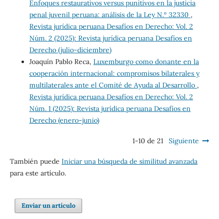
Enfoques restaurativos versus punitivos en la justicia
penal juvenil peruana: análisis de la Ley N.º 32330
,
Revista jurídica peruana Desafíos en Derecho: Vol. 2
Núm. 2 (2025): Revista jurídica peruana Desafíos en
Derecho (julio-diciembre)
Joaquín Pablo Reca,
Luxemburgo como donante en la
cooperación internacional: compromisos bilaterales y
multilaterales ante el Comité de Ayuda al Desarrollo
,
Revista jurídica peruana Desafíos en Derecho: Vol. 2
Núm. 1 (2025): Revista jurídica peruana Desafíos en
Derecho (enero-junio)
1-10 de 21
Siguiente
También puede
Iniciar una búsqueda de similitud avanzada
para este artículo.
Enviar un artículo