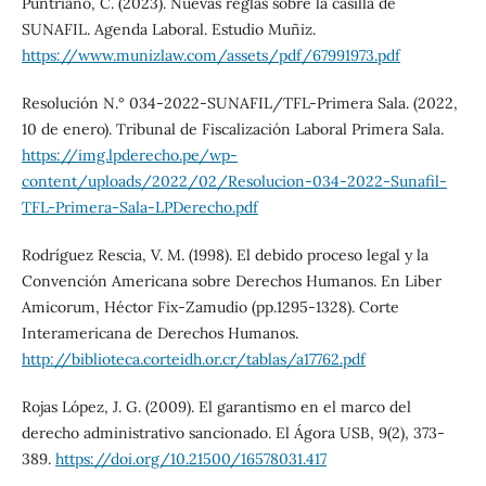
Puntriano, C. (2023). Nuevas reglas sobre la casilla de
SUNAFIL. Agenda Laboral. Estudio Muñiz.
https://www.munizlaw.com/assets/pdf/67991973.pdf
Resolución N.° 034-2022-SUNAFIL/TFL-Primera Sala. (2022,
10 de enero). Tribunal de Fiscalización Laboral Primera Sala.
https://img.lpderecho.pe/wp-
content/uploads/2022/02/Resolucion-034-2022-Sunafil-
TFL-Primera-Sala-LPDerecho.pdf
Rodríguez Rescia, V. M. (1998). El debido proceso legal y la
Convención Americana sobre Derechos Humanos. En Liber
Amicorum, Héctor Fix-Zamudio (pp.1295-1328). Corte
Interamericana de Derechos Humanos.
http://biblioteca.corteidh.or.cr/tablas/a17762.pdf
Rojas López, J. G. (2009). El garantismo en el marco del
derecho administrativo sancionado. El Ágora USB, 9(2), 373-
389.
https://doi.org/10.21500/16578031.417