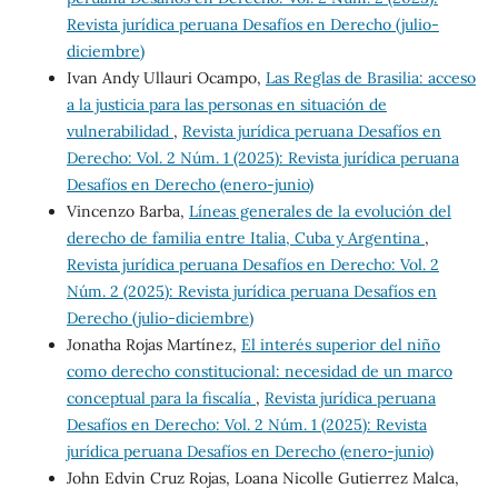
Revista jurídica peruana Desafíos en Derecho (julio-
diciembre)
Ivan Andy Ullauri Ocampo,
Las Reglas de Brasilia: acceso
a la justicia para las personas en situación de
vulnerabilidad
,
Revista jurídica peruana Desafíos en
Derecho: Vol. 2 Núm. 1 (2025): Revista jurídica peruana
Desafíos en Derecho (enero-junio)
Vincenzo Barba,
Líneas generales de la evolución del
derecho de familia entre Italia, Cuba y Argentina
,
Revista jurídica peruana Desafíos en Derecho: Vol. 2
Núm. 2 (2025): Revista jurídica peruana Desafíos en
Derecho (julio-diciembre)
Jonatha Rojas Martínez,
El interés superior del niño
como derecho constitucional: necesidad de un marco
conceptual para la fiscalía
,
Revista jurídica peruana
Desafíos en Derecho: Vol. 2 Núm. 1 (2025): Revista
jurídica peruana Desafíos en Derecho (enero-junio)
John Edvin Cruz Rojas, Loana Nicolle Gutierrez Malca,