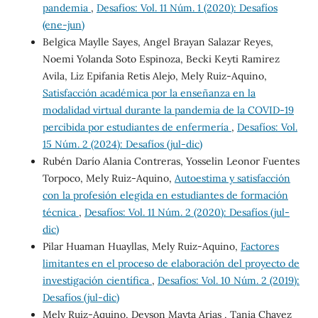
pandemia
,
Desafíos: Vol. 11 Núm. 1 (2020): Desafíos
(ene-jun)
Belgica Maylle Sayes, Angel Brayan Salazar Reyes,
Noemi Yolanda Soto Espinoza, Becki Keyti Ramirez
Avila, Liz Epifania Retis Alejo, Mely Ruiz-Aquino,
Satisfacción académica por la enseñanza en la
modalidad virtual durante la pandemia de la COVID-19
percibida por estudiantes de enfermería
,
Desafíos: Vol.
15 Núm. 2 (2024): Desafíos (jul-dic)
Rubén Darío Alania Contreras, Yosselin Leonor Fuentes
Torpoco, Mely Ruiz-Aquino,
Autoestima y satisfacción
con la profesión elegida en estudiantes de formación
técnica
,
Desafíos: Vol. 11 Núm. 2 (2020): Desafíos (jul-
dic)
Pilar Huaman Huayllas, Mely Ruiz-Aquino,
Factores
limitantes en el proceso de elaboración del proyecto de
investigación científica
,
Desafíos: Vol. 10 Núm. 2 (2019):
Desafíos (jul-dic)
Mely Ruiz-Aquino, Deyson Mayta Arias , Tania Chavez