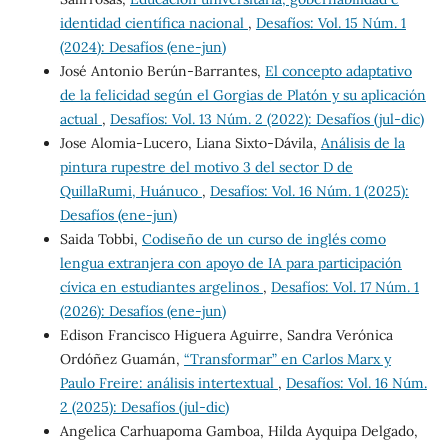
identidad científica nacional
,
Desafíos: Vol. 15 Núm. 1
(2024): Desafíos (ene-jun)
José Antonio Berún-Barrantes,
El concepto adaptativo
de la felicidad según el Gorgias de Platón y su aplicación
actual
,
Desafíos: Vol. 13 Núm. 2 (2022): Desafíos (jul-dic)
Jose Alomia-Lucero, Liana Sixto-Dávila,
Análisis de la
pintura rupestre del motivo 3 del sector D de
QuillaRumi, Huánuco
,
Desafíos: Vol. 16 Núm. 1 (2025):
Desafíos (ene-jun)
Saida Tobbi,
Codiseño de un curso de inglés como
lengua extranjera con apoyo de IA para participación
cívica en estudiantes argelinos
,
Desafíos: Vol. 17 Núm. 1
(2026): Desafíos (ene-jun)
Edison Francisco Higuera Aguirre, Sandra Verónica
Ordóñez Guamán,
“Transformar” en Carlos Marx y
Paulo Freire: análisis intertextual
,
Desafíos: Vol. 16 Núm.
2 (2025): Desafíos (jul-dic)
Angelica Carhuapoma Gamboa, Hilda Ayquipa Delgado,