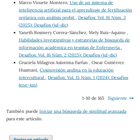
Marco Vizuete Montero,
Uso de un sistema de
inteligencia artificial para el aprendizaje de fertilización
orgánica con análisis probit
,
Desafíos: Vol. 16 Núm. 2
(2025): Desafíos (jul-dic)
Yaneth Rosmery Correa-Sánchez, Mely Ruiz-Aquino ,
Habilidades investigativas y estrategias de búsqueda de
información académica en tesistas de Enfermería
,
Desafíos: Vol. 16 Núm. 2 (2025): Desafíos (jul-dic)
Graciela Milagros Astorima Farfan , Oscar Gutiérrez
Huamaní,
Cosmovisión andina en la educación
intercultural
,
Desafíos: Vol. 15 Núm. 1 (2024): Desafíos
(ene-jun)
1-10 de 165
Siguiente
También puede
Iniciar una búsqueda de similitud avanzada
para este artículo.
Enviar un artículo