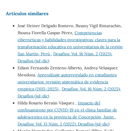
Artículos similares
José Heiner Delgado Romero, Jhoany Vigil Rimarachin,
Jhoana Fiorella Gaspar Pérez,
Competencias
cibernéticas y habilidades investigativas: claves para la
transformación educativa en universitarios de la región
San Martín, Perú
,
Desafíos: Vol. 16 Núm. 2 (2025):
Desafíos (jul-dic)
Edson Fernando Zenteno Alberto, Andrea Velasquez
Mendoza,
Aprendizaje autorregulado en estudiantes
universitarios: revisión sistemática de evidencia
empírica (2015-2025)
,
Desafíos: Vol. 16 Núm. 2 (2025):
Desafíos (jul-dic)
Hilda Rosario Beraún Vásquez ,
Impacto del
confinamiento por COVID-19 en el clima familiar de
adolescentes en la provincia de Concepción, Junín
,
Desafíos: Vol. 13 Núm. 2 (2022): Desafíos (jul-dic)