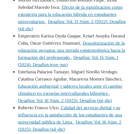
Morón Hernández, Guillermo Romani Pillpe, Keila
Soledad Macedo Inca,
Efecto de la gamificación como
estrategia para la educación híbrida en estudiantes
universitarios
,
Desafíos: Vol. 13 Núm. 2 (2022): Desafíos
(jul-dic)
Emperatriz Karina Oyola Gaspar, Krisel Anayka Durand
Cuba, Oscar Gutiérrez Huamaní,
Descolonización de la
educación peruana: una mirada epistemológica hacia la
formación del profesorado
,
Desafíos: Vol. 15 Núm. 1
(2024): Desafíos (ene-jun)
Estefania Palacios Tamayo, Miguel Novillo Verdugo,
Catalina Carrasco Aguilar, Macarena Montes Sánchez,
Educación ambiental y saberes locales ante el cambio
climático en escuelas interculturales bilingües
,
Desafíos: Vol. 16 Núm. 2 (2025): Desafíos (jul-dic)
Roberto Franco Ulco,
Calidad del servicio digital y su
influencia en la satisfacción de los estudiantes de una
universidad pública de Lima
,
Desafíos: Vol. 16 Núm. 2
(2025): Desafíos (jul-dic)