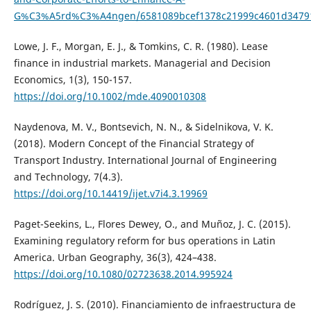
G%C3%A5rd%C3%A4ngen/6581089bcef1378c21999c4601d3479
Lowe, J. F., Morgan, E. J., & Tomkins, C. R. (1980). Lease
finance in industrial markets. Managerial and Decision
Economics, 1(3), 150-157.
https://doi.org/10.1002/mde.4090010308
Naydenova, M. V., Bontsevich, N. N., & Sidelnikova, V. K.
(2018). Modern Concept of the Financial Strategy of
Transport Industry. International Journal of Engineering
and Technology, 7(4.3).
https://doi.org/10.14419/ijet.v7i4.3.19969
Paget-Seekins, L., Flores Dewey, O., and Muñoz, J. C. (2015).
Examining regulatory reform for bus operations in Latin
America. Urban Geography, 36(3), 424–438.
https://doi.org/10.1080/02723638.2014.995924
Rodríguez, J. S. (2010). Financiamiento de infraestructura de