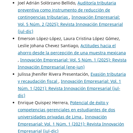
Joel Adrián Solórzano Bellido,
Auditoría tributaria
preventiva como instrumento de reducción de
contingencias tributarias
,
Innovación Empresarial:
Vol. 5 Núm. 2 (2025): Revista Innovación Empresarial
(jul-dic)
Emerson López-López, Laura Cristina López Gómez,
Leslie Johana Chevez Santiago,
Actitudes hacia el
ahorro desde la percepción de una muestra mexicana
,
Innovación Empresarial: Vol. 5 Núm. 1 (2025): Revista
Innovación Empresarial (ene-jun)
Julissa Jhenifer Rivera Presentación,
Evasión tributaria
y recaudación fiscal
,
Innovación Empresarial: Vol. 1
Núm. 1 (2021): Revista Innovación Empresarial (jul-
dic)
Enrique Quispez Herrera,
Potencial de éxito y
competencias gerenciales en estudiantes de dos
universidades privadas de Lima
,
Innovación
Empresarial: Vol. 1 Núm. 1 (2021): Revista Innovación
Empresarial (jul-dic)