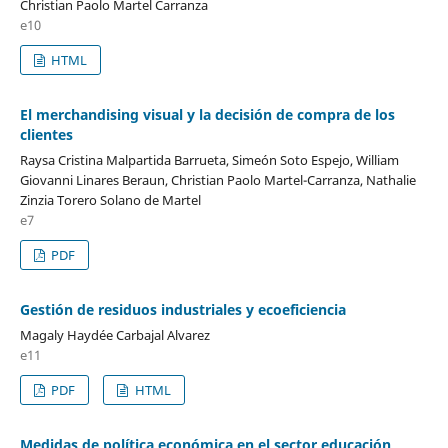
Christian Paolo Martel Carranza
e10
HTML
El merchandising visual y la decisión de compra de los
clientes
Raysa Cristina Malpartida Barrueta, Simeón Soto Espejo, William
Giovanni Linares Beraun, Christian Paolo Martel-Carranza, Nathalie
Zinzia Torero Solano de Martel
e7
PDF
Gestión de residuos industriales y ecoeficiencia
Magaly Haydée Carbajal Alvarez
e11
PDF
HTML
Medidas de política económica en el sector educación