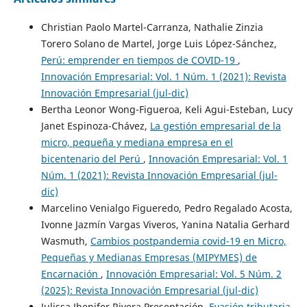
Christian Paolo Martel-Carranza, Nathalie Zinzia
Torero Solano de Martel, Jorge Luis López-Sánchez,
Perú: emprender en tiempos de COVID-19
,
Innovación Empresarial: Vol. 1 Núm. 1 (2021): Revista
Innovación Empresarial (jul-dic)
Bertha Leonor Wong-Figueroa, Keli Agui-Esteban, Lucy
Janet Espinoza-Chávez,
La gestión empresarial de la
micro, pequeña y mediana empresa en el
bicentenario del Perú
,
Innovación Empresarial: Vol. 1
Núm. 1 (2021): Revista Innovación Empresarial (jul-
dic)
Marcelino Venialgo Figueredo, Pedro Regalado Acosta,
Ivonne Jazmín Vargas Viveros, Yanina Natalia Gerhard
Wasmuth,
Cambios postpandemia covid-19 en Micro,
Pequeñas y Medianas Empresas (MIPYMES) de
Encarnación
,
Innovación Empresarial: Vol. 5 Núm. 2
(2025): Revista Innovación Empresarial (jul-dic)
Julissa Jhenifer Rivera Presentación,
Evasión tributaria