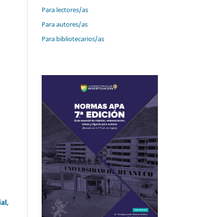
Para lectores/as
Para autores/as
Para bibliotecarios/as
al,