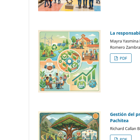
La responsabi
Mayra Yasmina E
Romero Zambran
PDF
Gestión del p
Pachitea
Richard Callan B
PDF