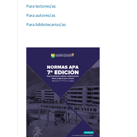
Para lectores/as
Para autores/as
Para bibliotecarios/as