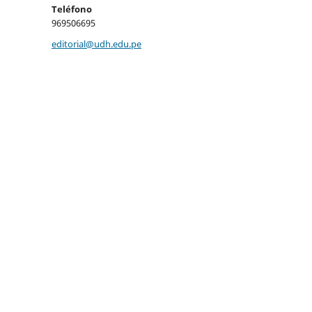
Teléfono
969506695
editorial@udh.edu.pe