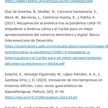
https://www.redalyc.org/articulo.oa?id=534366855008
Díaz de Astarloa, B., Mulder, N., Corcuera-Santamaría, S.,
Weck, W., Barreiros, L., Contreras Huerta, R., y Patiño, A.
(2021). Recuperación económica tras la pandemia covid-19:
empoderar a América Latina y el Caribe para un mejor
aprovechamiento del comercio electrónico y digital. Banco
Interamericano de Desarrollo.
https://publications.iadb.org/es/publications/spanish/viewer/
economicatras-la-pandemia-COVID-19-empoderar-a-
AmericaLatina-y-el-Caribe-para-un-mejor-aprovechamiento-
delcomercio-electronico-y-digital.pdf
Esteche, E., Venialgo Figueredo, M., López Paredes, H. A., y
Gamboa Ortiz, J. D. (2023). Innovación de microempresas en
entornos difíciles. Caso: sector gastronómico de
ItapúaParaguay. Podium, (43), 41-56.
https://doi.org/10.31095/podium.2023.43.03
Esteche, E., Gerhard Wasmuth, Y., y Venialgo Figueredo, M.