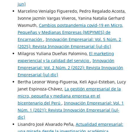
jun)
Marcelino Venialgo Figueredo, Pedro Regalado Acosta,
Ivonne Jazmín Vargas Viveros, Yanina Natalia Gerhard
Wasmuth,
Cambios postpandemia covid-19 en Micro,
Pequeñas y Medianas Empresas (MIPYMES) de
Encarnación
,
Innovación Empresarial: Vol. 5 Núm. 2
(2025): Revista Innovación Empresarial (jul-dic)
Milagros Yuliana Dueñas Palomino,
El marketing
experiencial y la calidad del servicio
,
Innovación
Empresarial: Vol. 2 Núm. 2 (2022): Revista Innovación
Empresarial (jul-dic)
Bertha Leonor Wong-Figueroa, Keli Agui-Esteban, Lucy
Janet Espinoza-Chávez,
La gestión empresarial de la
micro, pequeña y mediana empresa en el
bicentenario del Perú
,
Innovación Empresarial: Vol. 1
Núm. 1 (2021): Revista Innovación Empresarial (jul-
dic)
Lisandro José Alvarado Peña,
Actualidad empresarial:
una mirada desde la investigación académica
,