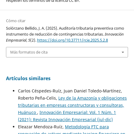
respeten los términos de la licencia CC BY.
Cómo citar
Solórzano Bellido, J. A. (2025). Auditoría tributaria preventiva como
instrumento de reducción de contingencias tributarias.
Innovación
Empresarial
,
5
(2).
https://doi.org/10.37711/rcie.2025.5.2.8
Más formatos de cita
Artículos similares
Carlos Céspedes-Ruíz, Juan Daniel Toledo-Martínez,
Roberto Peña-Celis,
Ley de la Amazonía y obligaciones
tributarias en empresas constructoras y consultoras,
Huánuco
,
Innovación Empresarial: Vol. 1 Núm. 1
(2021): Revista Innovación Empresarial (jul-dic)
Eleazar Mendoza-Ruíz,
Metodología FTC para
renovación de activos mediante leasing financiero en